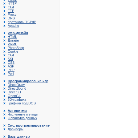
HTTP
CGI
FTP
Proxy
DNS
протоколы TCP/IP
Apache
Web-дизайн
HTML
Дизайн
VRML
PhotoShop
Cookie
CGI
SSI
CSS
ASP
PHP
Perl
Программирование игр
DirectDraw
DirectSound
Direct3D
OpenGL
3D-графика
Графика под DOS
Алгоритмы
Численные методы
Обработка данных
Сис. программирование
Драйверы
Базы данных