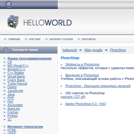
главная
хостинг
каталог ссылок
контакты
Смотрите также
helloworld
Web-дизайн
PhotoShop
PhotoShop
Языки программирования
C#
Эффекты в Photoshop
MS Visual C++
Несколько эффектов, которые с удовольствие
Borland C++
C++ Builder
Введение в Photoshop
Visual Basic
Учебник, описывающий основы работы с Photo
Quick Basic
Turbo Pascal
PhotoShop - Имитация природных явлений
Delphi
JavaScript
100 советов по Photoshop
Java
скачать (227 кб)
PHP
Perl
Adobe PhotoShop 5.0 - FAQ
Assembler
AutoLisp
Fortran
Python
1C
Интернет-технологии
HTML
VRML