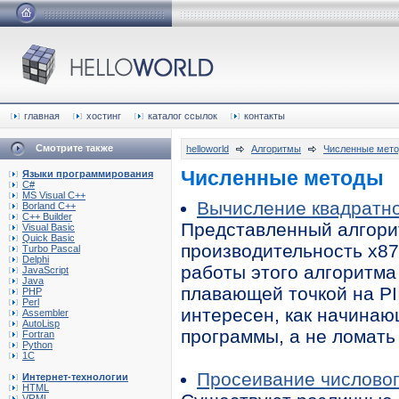
главная
хостинг
каталог ссылок
контакты
Смотрите также
helloworld
Алгоритмы
Численные мет
Численные методы
Языки программирования
C#
MS Visual C++
Вычисление квадратно
Borland C++
C++ Builder
Представленный алгорит
Visual Basic
Quick Basic
производительность x87
Turbo Pascal
Delphi
работы этого алгоритма
JavaScript
Java
плавающей точкой на PI
PHP
Perl
интересен, как начинаю
Assembler
AutoLisp
программы, а не ломать 
Fortran
Python
1C
Просеивание числовог
Интернет-технологии
HTML
VRML