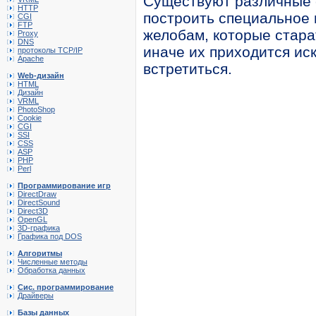
Существуют различные 
HTTP
построить специальное
CGI
FTP
желобам, которые стара
Proxy
DNS
иначе их приходится иск
протоколы TCP/IP
Apache
встретиться.
Web-дизайн
HTML
Дизайн
VRML
PhotoShop
Cookie
CGI
SSI
CSS
ASP
PHP
Perl
Программирование игр
DirectDraw
DirectSound
Direct3D
OpenGL
3D-графика
Графика под DOS
Алгоритмы
Численные методы
Обработка данных
Сис. программирование
Драйверы
Базы данных