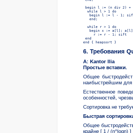
 begin l := (n div 2) + 
  while l > 1 do

   begin l := l - 1; sift
   end;

  while r > 1 do

   begin x := a[l]; a[l]
     r := r - 1; sift

 end

6. Требования Qu
A: Kantor Ilia
Простые вставки.
Общее быстродейств
наибыстрейшим для м
Естественное повед
особенностей, чрезв
Сортировка не требу
Быстрая сортировк
Общее быстродействи
крайне [ 1 / (n^logn) 