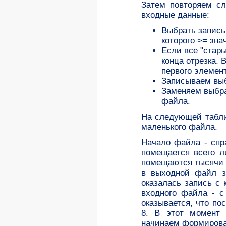
Затем повторяем сл
входные данные:
Выбрать запись
которого >= зн
Если все "стар
конца отрезка.
первого элемен
Записываем выб
Заменяем выбра
файла.
Hа следующей табл
маленького файла.
Hачало файла - спр
помещается всего л
помещаются тысячи 
в выходной файл з
оказалась запись с
входного файла - с
оказывается, что п
8. В этот момент 
начинаем формирова