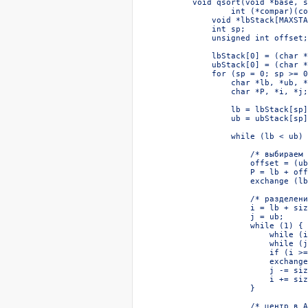
void qsort(void *base, s
        int (*compar)(co
    void *lbStack[MAXSTA
    int sp;

    unsigned int offset;

    lbStack[0] = (char *
    ubStack[0] = (char *
    for (sp = 0; sp >= 0
        char *lb, *ub, *
        char *P, *i, *j;

        lb = lbStack[sp];
        ub = ubStack[sp];
        while (lb < ub) {
            /* выбираем 
            offset = (ub
            P = lb + off
            exchange (lb
            /* разделени
            i = lb + siz
            j = ub;

            while (1) {

                while (i
                while (j
                if (i >=
                exchange
                j -= siz
                i += siz
            }

            /* центр в A