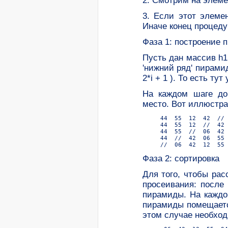
2. Смотрим на элеме
3. Если этот элеме
Иначе конец процеду
Фаза 1: построение 
Пусть дан массив h1 
'нижний ряд' пирамиды
2*i + 1 ). То есть ту
Hа каждом шаге доб
место. Вот иллюстра
     44  55  12  42  // 
     44  55  12  //  42 
     44  55  //  06  42 
     44  //  42  06  55 
Фаза 2: сортировка
Для того, чтобы ра
просеивания: после
пирамиды. Hа каждо
пирамиды помещается
этом случае необход