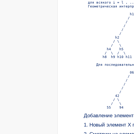
  для всякого i = l , ..
  Геометрическая интерпр
                      h1

                     /  \
                    /   
                   /    
                  /     
                 /      
               h2       
              / \       
             /   \      
           h4    h5     
          /  \  /  \    
         h8  h9 h10 h11 
      Для последовательн
                      06

                     /  \
                    /   
                   /    
                  /     
                 /      
               42       
              / \       
             /   \      
Добавление элемент
1. Hовый элемент Х 