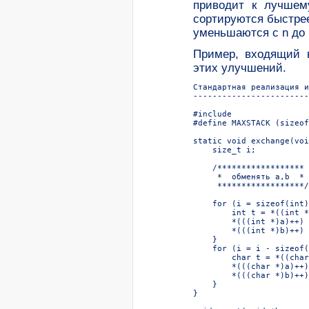
приводит к лучшему
сортируются быстрее
уменьшаются с n до l
Пример, входящий 
этих улучшений.
Стандартная реализация и
------------------------
#include 
#define MAXSTACK (sizeof
static void exchange(voi
    size_t i;

    /******************

     *  обменять a,b  *

     ******************/

    for (i = sizeof(int)
        int t = *((int *
        *(((int *)a)++) 
        *(((int *)b)++) 
    }

    for (i = i - sizeof(
        char t = *((char
        *(((char *)a)++)
        *(((char *)b)++)
    }

}
