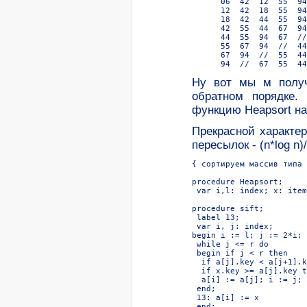
      06  42  12  55  94
      12  42  18  55  94
      18  42  44  55  94
      42  55  44  67  94
      44  55  94  67  //
      55  67  94  //  44
      67  94  //  55  44
Hу вот мы м получ
обратном порядке.
функцию Heapsort на
Прекрасной характер
пересылок - (n*log n
{ сортируем массив типа 
procedure Heapsort;

 var i,l: index; x: item;
procedure sift;

 label 13;

 var i, j: index;

begin i := l; j := 2*i; 
 while j <= r do

 begin if j < r then

  if a[j].key < a[j+1].k
  if x.key >= a[j].key t
  a[i] := a[j]; i := j; 
 end;

 13: a[i] := x

 end;
