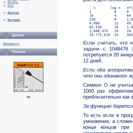
MySQL
SQL
     n       log n   n*l
   1           0     0  
Другое
   16          4     64 
   256         8     2,0
Хостинг
   4,096       12    49,
   65,536      16    1,0
   1,048,476   20    20,
Друзья
Если считать, что 
demaker.ru
задачи с 1048476 
Реклама
потребуется 20 микр
12 дней.
Если оба алгоритма
что они одинакого 
Символ О не учитыв
1000 раз эффектив
приблизительно как ф
#8
За функцию берется
То есть если в прог
умножение, а сложени
конце концов при