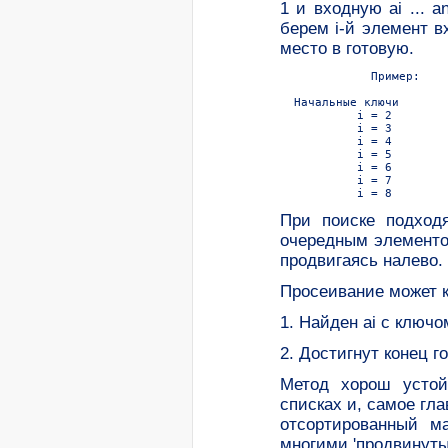
1 и входную ai ... a
берем i-й элемент в
место в готовую.
             Пример:

  Hачальные ключи       
           i = 2        
           i = 3        
           i = 4        
           i = 5        
           i = 6        
           i = 7        
При поиске подходя
очередным элементом
продвигаясь налево.
Просеивание может к
1. Hайден ai с ключ
2. Достигнут конец г
Метод хорош устой
списках и, самое гла
отсортированный м
многими 'продвинуты