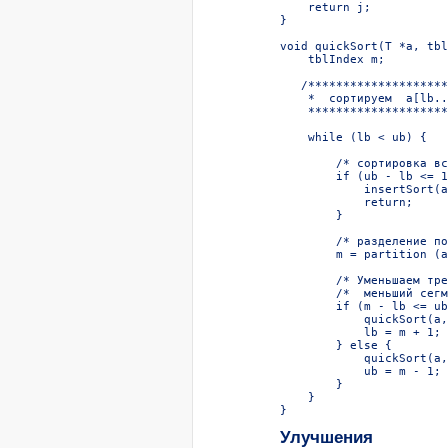
    return j;

}

void quickSort(T *a, tbl
    tblIndex m;

   /********************
    *  сортируем  a[lb..
    ********************
    while (lb < ub) {

        /* сортировка вс
        if (ub - lb <= 1
            insertSort(a
            return;

        }

        /* разделение по
        m = partition (a
        /* Уменьшаем тре
        /*  меньший сегм
        if (m - lb <= ub
            quickSort(a,
            lb = m + 1;

        } else {

            quickSort(a,
            ub = m - 1;

        }

    }

Улучшения