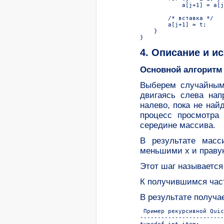
            a[j+1] = a[j
        /* вставка */

        a[j+1] = t;

    }

4. Описание и и
Основной алгоритм
Выберем случайным
двигаясь слева нап
налево, пока не на
процесс просмотра 
середине массива.
В результате масс
меньшими х и правую
Этот шаг называется
К получившимся част
В результате получа
 Пример рекурсивной Quic
------------------------