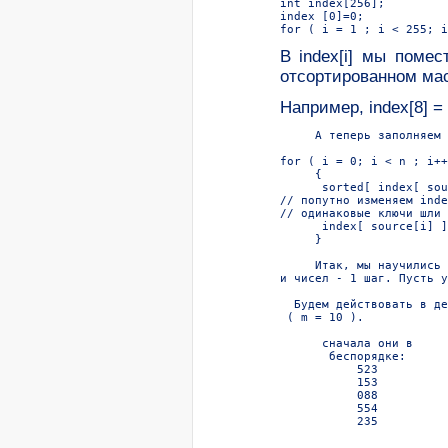
int index[256];

index [0]=0;

В index[i] мы поме
отсортированном мас
Hапример, index[8] = 5
     А теперь заполняем 
for ( i = 0; i < n ; i++
     {

      sorted[ index[ sou
// попутно изменяем inde
// одинаковые ключи шли 
      index[ source[i] ]
     }

     Итак, мы научились 
и чисел - 1 шаг. Пусть у
  Будем действовать в де
 ( m = 10 ).

      сначала они в     
       беспорядке:      
           523          
           153          
           088          
           554          
           235          