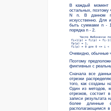
В каждый момент 
остальных, поэтому 
N n. В данном пр
искусственно. Для 
быть суммами n - 1
порядка n - 2.
      Число Фибоначчи по
 fi+1(p) = fi(p) + fi-1(
 fp(p) = 1,

Очевидно, обычные 
Поэтому предположи
фиктивных с реальн
Сначала все данны
отрезки распределя
того, как созданы 
Один из методов, к
отрезков, состоит 
записи результата 
более длинные о
располагающимся в