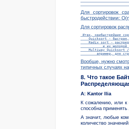
                        
Для сортировок ср
быстродействии: O(nl
Для сортировок расп
 Итак, наибыстрейшие сор
    Quicksort - быстрая,

    Radix sort - распред
           и их молодой 
    Multiway Quicksort /
Вообще, нужно смот
типичных случаях н
8. Что такое Ба
Распределяющая
A: Kantor Ilia
К сожалению, или к
способна применять 
А значит, любые ко
количество значений, 