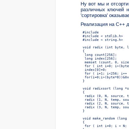
Hу вот мы и отсорти
различных ключей н
'сортировка' оказыва
Реализация на C++ дл
 #include 
 #include < stdlib.h>

 #include < string.h>

 void radix (int byte, l
 {

  long count[256];

  long index[256];

  memset (count, 0, size
  for ( int i=0; i
>(byte
  index[0]=0;

  for ( i=1; i<256; i++ 
  for(i=0;i
>(byte*8))&0x
 }

 void radixsort (long *s
 {

  radix (0, N, source, t
  radix (1, N, temp, sou
  radix (2, N, source, t
  radix (3, N, temp, sou
 }

 void make_random (long 
 {

  for ( int i=0; i < N; 