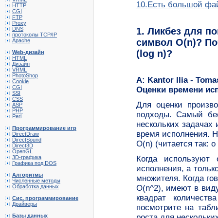
10.Есть большой фай
HTTP
CGI
FTP
Proxy
DNS
1. Ликбез для п
протоколы TCP/IP
символ O(n)? По
Apache
(log n)?
Web-дизайн
HTML
Дизайн
VRML
PhotoShop
A: Kantor Ilia - Tom
Cookie
CGI
Оценки времени исп
SSI
CSS
Для оценки произво
ASP
PHP
подходы. Самый бес
Perl
нескольких задачах 
Программирование игр
время исполнения. H
DirectDraw
DirectSound
O(n) (читается так: о
Direct3D
OpenGL
3D-графика
Когда используют 
Графика под DOS
исполнения, а только
Алгоритмы
множителя. Когда гов
Численные методы
Обработка данных
O(n^2), имеют в вид
квадрат количеств
Сис. программирование
Драйверы
посмотрите на табл
Базы данных
роста для нескольки