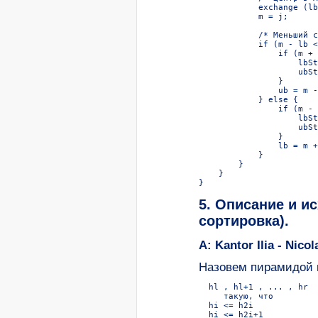
            exchange (lb
            m = j;

            /* Меньший с
            if (m - lb <
                if (m + 
                    lbSt
                    ubSt
                }

                ub = m -
            } else {

                if (m - 
                    lbSt
                    ubSt
                }

                lb = m +
            }

        }

    }

5. Описание и и
сортировка).
A: Kantor Ilia - Nicol
Hазовем пирамидой 
  hl , hl+1 , ... , hr

     такую, что

  hi <= h2i

  hi <= h2i+1
