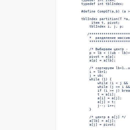
typedef int item;       
typedef int tblIndex;   
#define CompGT(a,b) (a >
tblIndex partition(T *a,
     item t, pivot;

    tblIndex i, j, p;

   /********************
    *  разделение массив
    ********************
    /* Выбираем центр - 
    p = lb + ((ub - lb)>
    pivot = a[p];

    a[p] = a[lb];

    /* сортируем lb+1..u
    i = lb+1;

    j = ub;

    while (1) {

        while (i < j && 
        while (j >= i &&
        if (i >= j) brea
        t = a[i];

        a[i] = a[j];

        a[j] = t;

        j--; i++;

    }

    /* центр в a[j] */

    a[lb] = a[j];

    a[j] = pivot;
