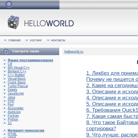
главная
хостинг
контакты
Смотрите также
helloworld.ru
Языки программирования
C#
MS Visual C++
Borland C++
1. Ликбез для поним
C++ Builder
Почему не пишется о
Visual Basic
Quick Basic
2. Какие на сегодня
Turbo Pascal
Delphi
3. Описание и исходн
JavaScript
4. Описание и исходн
Java
PHP
5. Описание и исход
Perl
Assembler
6. Требования QuickSo
AutoLisp
7. Какая самая быст
Fortran
Python
8. Что такое Байтов
1C
сортировка?
Интернет-технологии
9. Что лучше: распр
HTML
VRML