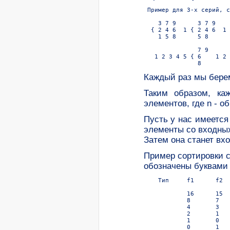
 Пример для 3-х серий, с
    3 7 9      3 7 9    
  { 2 4 6  1 { 2 4 6  1 
    1 5 8      5 8      
               7 9      
   1 2 3 4 5 { 6    1 2 
Каждый pаз мы беpе
Таким образом, ка
элементов, где n - 
Пусть у нас имеется
элементы со входных 
Затем она станет вх
Пример сортировки 
обозначены буквами f
    Тип     f1      f2  
            16      15  
            8       7   
            4       3   
            2       1   
            1       0   