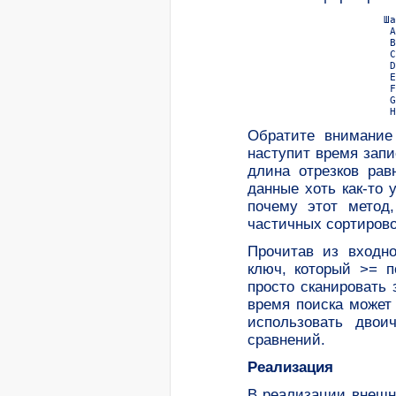
                      Ша
                       A
                       B
                       C
                       D
                       E
                       F
                       G
Обратите внимание
наступит время запи
длина отрезков рав
данные хоть как-то 
почему этот метод
частичных сортирово
Прочитав из входн
ключ, который >= п
просто сканировать 
время поиска может
использовать двои
сравнений.
Реализация
В реализации внешн