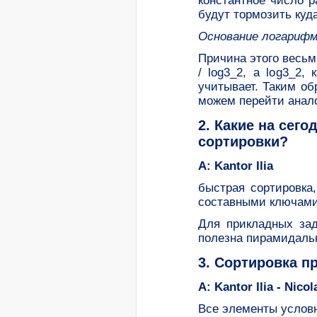
константное число р
будут тормозить куд
Основание логарифм
Причина этого весьма
/ log3_2, а log3_2,
учитывает. Таким об
можем перейти аналог
2. Какие на се
сортировки?
A: Kantor Ilia
быстрая сортировка
составными ключами
Для прикладных зад
полезна пирамидальн
3. Сортировка п
A: Kantor Ilia - Nico
Все элементы условно