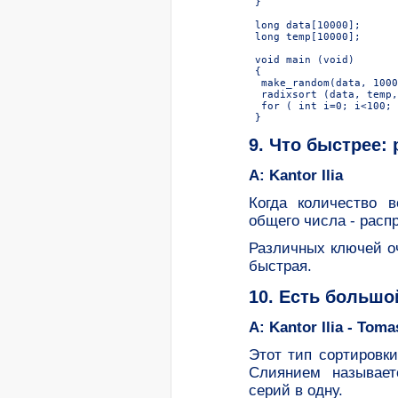
 }

 long data[10000];

 long temp[10000];

 void main (void)

 {

  make_random(data, 1000
  radixsort (data, temp,
  for ( int i=0; i<100; 
9. Что быстрее:
A: Kantor Ilia
Когда количество 
общего числа - расп
Различных ключей о
быстрая.
10. Есть большо
A: Kantor Ilia - Tom
Этот тип сортировки
Слиянием называет
серий в одну.