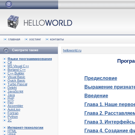
главная
хостинг
контакты
Смотрите также
helloworld.ru
Языки программирования
Програ
C#
MS Visual C++
Borland C++
C++ Builder
Visual Basic
Предисловие
Quick Basic
Turbo Pascal
Выражение признат
Delphi
JavaScript
Java
Введение
PHP
Perl
Глава 1. Наше перв
Assembler
AutoLisp
Глава 2. Расставляе
Fortran
Python
1C
Глава 3. Интерфейс
Интернет-технологии
Глава 4. Создание ф
HTML
VRML