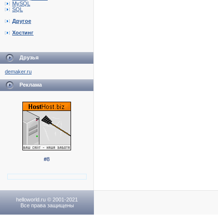
MySQL
SQL
Другое
Хостинг
Друзья
demaker.ru
Реклама
#8
helloworld.ru © 2001-2021
Все права защищены