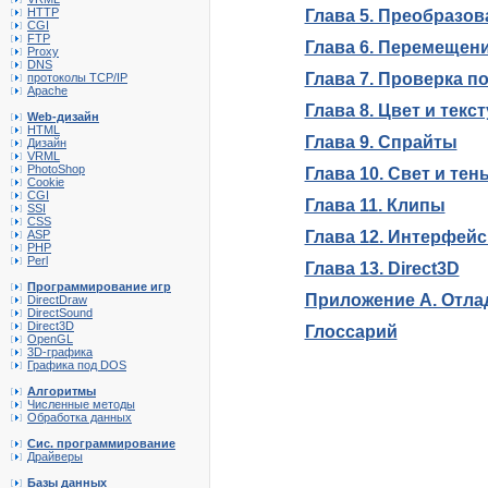
HTTP
Глава 5. Преобразов
CGI
FTP
Глава 6. Перемещени
Proxy
DNS
Глава 7. Проверка п
протоколы TCP/IP
Apache
Глава 8. Цвет и текс
Web-дизайн
HTML
Глава 9. Спрайты
Дизайн
VRML
PhotoShop
Глава 10. Свет и тен
Cookie
CGI
Глава 11. Клипы
SSI
CSS
ASP
Глава 12. Интерфейс
PHP
Perl
Глава 13. Direct3D
Программирование игр
Приложение А. Отла
DirectDraw
DirectSound
Direct3D
Глоссарий
OpenGL
3D-графика
Графика под DOS
Алгоритмы
Численные методы
Обработка данных
Сис. программирование
Драйверы
Базы данных