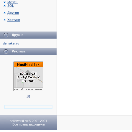
MySQL
SQL
Другое
Хостинг
Друзья
demaker.ru
Реклама
#8
helloworld.ru © 2001-2021
Все права защищены