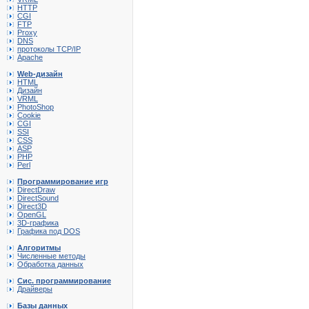
HTTP
CGI
FTP
Proxy
DNS
протоколы TCP/IP
Apache
Web-дизайн
HTML
Дизайн
VRML
PhotoShop
Cookie
CGI
SSI
CSS
ASP
PHP
Perl
Программирование игр
DirectDraw
DirectSound
Direct3D
OpenGL
3D-графика
Графика под DOS
Алгоритмы
Численные методы
Обработка данных
Сис. программирование
Драйверы
Базы данных