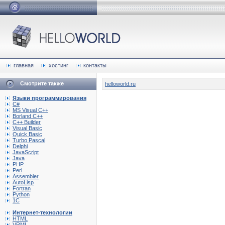
главная
хостинг
контакты
Смотрите также
helloworld.ru
Языки программирования
C#
MS Visual C++
Borland C++
C++ Builder
Visual Basic
Quick Basic
Turbo Pascal
Delphi
JavaScript
Java
PHP
Perl
Assembler
AutoLisp
Fortran
Python
1C
Интернет-технологии
HTML
VRML