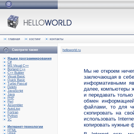
главная
хостинг
контакты
Смотрите также
helloworld.ru
Языки программирования
C#
MS Visual C++
Borland C++
Мы не откроем ничего
C++ Builder
заключающая в себ
Visual Basic
Quick Basic
информативными явл
Turbo Pascal
Delphi
далее, компьютеры ж
JavaScript
и передавать только
Java
PHP
обмен информацией
Perl
Assembler
файлами, то для че
AutoLisp
скопировать на сво
Fortran
Python
использовать Intern
1C
копировать нужные 
Интернет-технологии
HTML
VRML