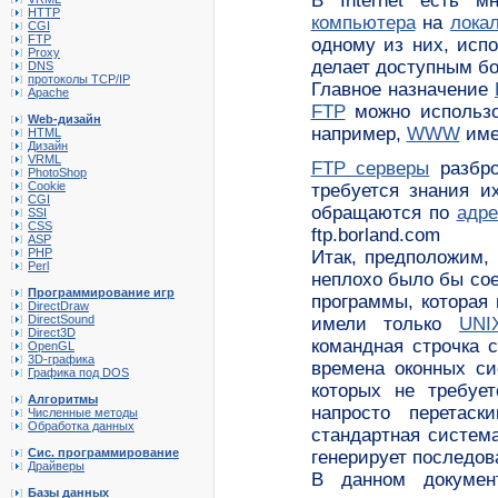
В Internet есть 
HTTP
компьютера
на
лока
CGI
FTP
одному из них, ис
Proxy
делает доступным бо
DNS
протоколы TCP/IP
Главное назначение
Apache
FTP
можно использов
Web-дизайн
например,
WWW
име
HTML
Дизайн
VRML
FTP серверы
разбро
PhotoShop
Cookie
требуется знания и
CGI
обращаются по
адре
SSI
CSS
ftp.borland.com
ASP
PHP
Итак, предположим,
Perl
неплохо было бы со
Программирование игр
программы, которая
DirectDraw
DirectSound
имели только
UNI
Direct3D
командная строчка 
OpenGL
3D-графика
времена оконных си
Графика под DOS
которых не требуе
Алгоритмы
напросто перетас
Численные методы
Обработка данных
стандартная систем
Сис. программирование
генерирует последо
Драйверы
В данном докуме
Базы данных