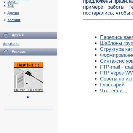
предложены правила
MySQL
SQL
примере работы т
постарались, чтобы
Другое
Хостинг
Друзья
Переписывае
Шаблоны груп
demaker.ru
Структура кат
Реклама
Формирование 
Синтаксис ко
FTP-mail - фа
FTP через 
Советы по ис
Глоссарий
Что, если...
#8