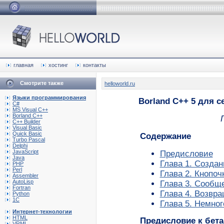
главная
хостинг
контакты
Смотрите также
helloworld.ru
Языки программирования
Borland C++ 5 для 
C#
MS Visual C++
Borland C++
C++ Builder
Visual Basic
Quick Basic
Содержание
Turbo Pascal
Delphi
JavaScript
Предисловие
Java
Глава 1. Создан
PHP
Perl
Глава 2. Кнопоч
Assembler
AutoLisp
Глава 3. Сообщ
Fortran
Глава 4. Возвр
Python
1C
Глава 5. Немног
Интернет-технологии
HTML
Предисловие к бета
VRML