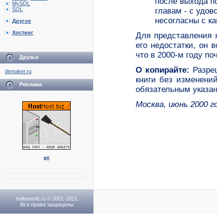
после выхода по
MySQL
главам - с удов
SQL
несогласны с к
Другое
Хостинг
Для представления 
его недостатки, он 
что в 2000-м году по
Друзья
О копирайте:
Разреш
demaker.ru
книги без изменени
Реклама
обязательным указани
Москва, июнь 2000 г
#8
helloworld.ru © 2001-2021
Все права защищены