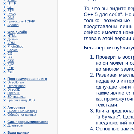
HTTP
CGI
То, что вы видите пе
FTP
C++ 5 для себя". Но
Proxy
DNS
только возможные 
протоколы TCP/IP
Apache
представлены лишь 
сейчас имеется намн
Web-дизайн
HTML
глава в этой версии 
Дизайн
VRML
PhotoShop
Бета-версия публику
Cookie
CGI
Проверить востр
SSI
CSS
но он может и 
ASP
во многом завис
PHP
Perl
Развивая мысль
Программирование игр
недавно в интер
DirectDraw
одну-две книги 
DirectSound
Direct3D
также является
OpenGL
3D-графика
как промежуточн
Графика под DOS
текстами.
Алгоритмы
Книга предполаг
Численные методы
Обработка данных
"в бумаге". Цел
предложений по
Сис. программирование
Драйверы
Основные замеч
Базы данных