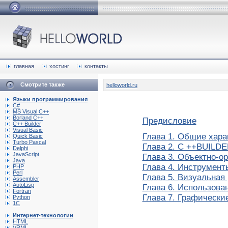
главная
хостинг
контакты
Смотрите также
helloworld.ru
Языки программирования
C#
MS Visual C++
Borland C++
Предисловие
C++ Builder
Visual Basic
Глава 1. Общие хара
Quick Basic
Turbo Pascal
Глава 2. С ++BUILD
Delphi
JavaScript
Глава 3. Объектно-о
Java
Глава 4. Инструмент
PHP
Perl
Глава 5. Визуальная
Assembler
AutoLisp
Глава 6. Использова
Fortran
Глава 7. Графически
Python
1C
Интернет-технологии
HTML
VRML