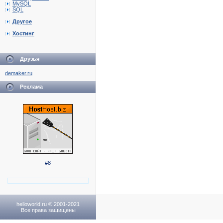
MySQL
SQL
Другое
Хостинг
Друзья
demaker.ru
Реклама
#8
helloworld.ru © 2001-2021
Все права защищены