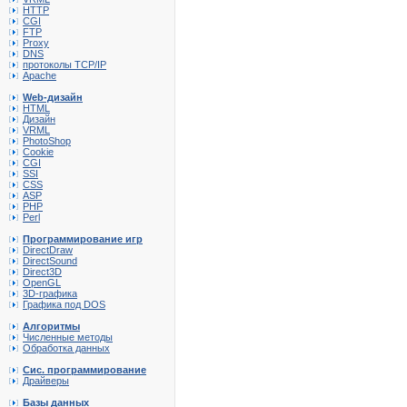
HTTP
CGI
FTP
Proxy
DNS
протоколы TCP/IP
Apache
Web-дизайн
HTML
Дизайн
VRML
PhotoShop
Cookie
CGI
SSI
CSS
ASP
PHP
Perl
Программирование игр
DirectDraw
DirectSound
Direct3D
OpenGL
3D-графика
Графика под DOS
Алгоритмы
Численные методы
Обработка данных
Сис. программирование
Драйверы
Базы данных