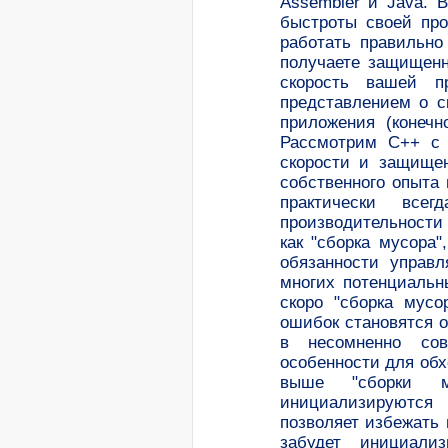
Assembler и Java. 
быстроты своей про
работать правильно
получаете защищенн
скорость вашей 
представлением о ск
приложения (конечн
Рассмотрим C++ с 
скорости и защищен
собственного опыта 
практически все
производительности
как "сборка мусора"
обязанности управ
многих потенциальн
скоро "сборка мус
ошибок становятся о
в несомненно сов
особенности для об
выше "сборки м
инициализируются
позволяет избежать
забудет инициали