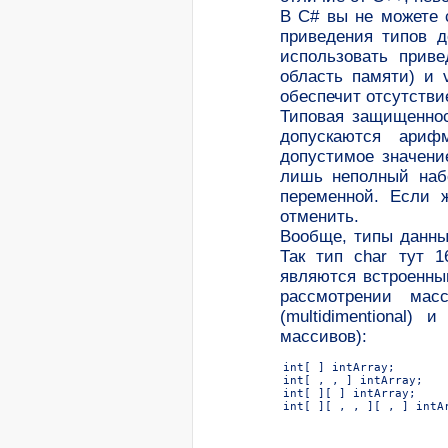
В C# вы не можете 
приведения типов 
использовать приве
область памяти) и 
обеспечит отсутстви
Типовая защищеннос
допускаются арифм
допустимое значени
лишь неполный набо
переменной. Если 
отменить.
Вообще, типы данны
Так тип char тут 1
являются встроенны
рассмотрении ма
(multidimentional)
массивов):
int[ ] intArray;		// Просто массив

int[ , , ] intArray;		// Трехмерный массив

int[ ][ ] intArray;		// неровный массив массивов

int[ ][ , , ][ , ] intArray;	/* Одномерный массив трехмерны