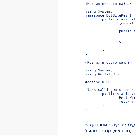
<Код из первого файла>

using System;

namespace DotSiteRes {

	public class HelloWorld {

		[conditional("DEBUG")] /* последующий метод будет выполняться 

					только в случае опр
		public static void SayHi() {

			Console.WriteLine("Hello, World!");
			return;
		}

		...

	}

}

<Код из второго файла>

using System;

using DotSiteRes;

#define DEBUG

class CallingDotSiteRes 
	public static void Main(string[] args) {

		HelloWorld.SayHi();

		return;

	}

}
В данном случае буд
было определено