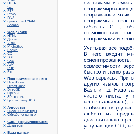
системами и очень 
HTTP
CGI
программирования д
FTP
современный язык, 
Proxy
DNS
программы с просто
протоколы TCP/IP
Apache
гибкость C++, о
возможностям си
Web-дизайн
HTML
программами и легк
Дизайн
VRML
PhotoShop
Учитывая все подобн
Cookie
В него входит мно
CGI
SSI
ориентированность,
CSS
ASP
совместимости верс
PHP
быстро и легко раз
Perl
Web сервисы. При с
Программирование игр
DirectDraw
других языков прогр
DirectSound
Basic и т.д. Надо з
Direct3D
OpenGL
чистого листа, у 
3D-графика
Графика под DOS
воспользовались),
особенности (сущес
Алгоритмы
Численные методы
любого из предше
Обработка данных
действительно про
Сис. программирование
уступающий С++, но
Драйверы
Базы данных