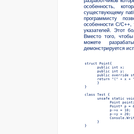
разработчиков кото
особенность, кот
существующему nativ
программисту позв
особенности С/С++,
указателей. Этот б
Вместо того, чтоб
можете разраба
демонстрируется исп
struct Point{

      public int x;

      public int y;

      public override st
      return "(" + x + "
      }

}

class Test {

      unsafe static void
            Point point;
            Point* p = &
            p->x = 10;

            p->y = 20;

            Console.Writ
      }

}