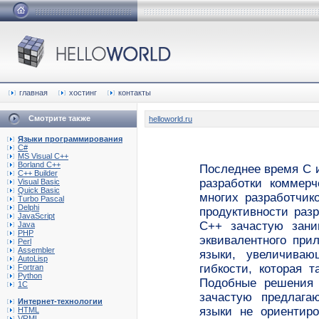
главная
хостинг
контакты
Смотрите также
helloworld.ru
Языки программирования
C#
MS Visual C++
Borland C++
Последнее время С 
C++ Builder
разработки коммер
Visual Basic
Quick Basic
многих разработчик
Turbo Pascal
Delphi
продуктивности раз
JavaScript
С++ зачастую зани
Java
PHP
эквивалентного при
Perl
Assembler
языки, увеличиваю
AutoLisp
гибкости, которая 
Fortran
Python
Подобные решения 
1C
зачастую предлага
Интернет-технологии
языки не ориентир
HTML
VRML