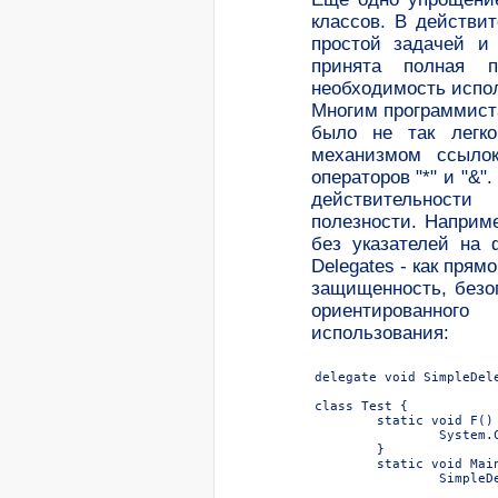
классов. В действи
простой задачей и
принята полная 
необходимость испо
Многим программист
было не так легк
механизмом ссылок
операторов "*" и "&"
действительности 
полезности. Наприм
без указателей на 
Delegates - как прям
защищенность, безо
ориентированног
использования:
delegate void SimpleDel
			        принимаемые значения и возвращаемый тип */
class Test {

	static void F() {

		System.Console.WriteLine("Test.F");

	}

	static void Main() {

		SimpleDelegate d = new SimpleDelegate(F); /* создание объекта -

							 