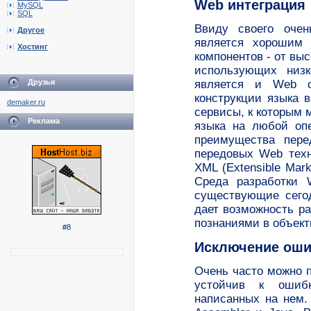
Web интеграция
MySQL
SQL
Ввиду своего очен
Другое
является хорошим 
Хостинг
компонентов - от вы
использующих низк
Друзья
является и Web о
конструкции языка 
demaker.ru
сервисы, к которым 
Реклама
языка на любой оп
преимущества пере
передовых Web техно
XML (Extensible Mark
Среда разработки 
существующие сегод
дает возможность р
познаниями в объек
#8
Исключение оши
Очень часто можно 
устойчив к ошибк
написанных на нем.