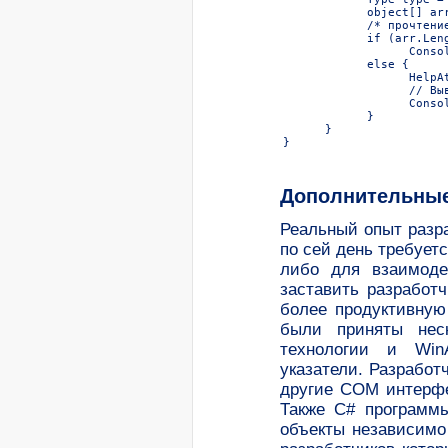
            object[] ar
            /* прочтение
            if (arr.Leng
                  Conso
            else {

                  HelpAt
                  // Выв
                  Conso
            }

      }

}
Дополнительные
Реальный опыт разра
по сей день требуетс
либо для взаимоде
заставить разработ
более продуктивную
были приняты неск
технологии и WinA
указатели. Разработ
другие COM интерфе
Также C# программ
объекты независимо