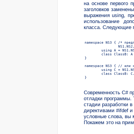
на основе первого 
заголовков заменены
выражения using, п
использование доп
класса. Следующие 
namespace NS3 { /* пред
		NS1.NS2, в котором находится ClassA */

	using A = NS1.NS2.ClassA; // Определяем дополнительное имя для класса

	class ClassB: A {} // Используем его

}

namespace NS3 { // или н
	using C = NS1.NS2;  // Определяем дополнительное имя для пространства имен

	class ClassB: C.ClassA {} // Используем его

}
Современность C# пр
отладки программы.
стадии разработки в
директивами #ifdef и
условные слова, вы 
Покажем это на прим