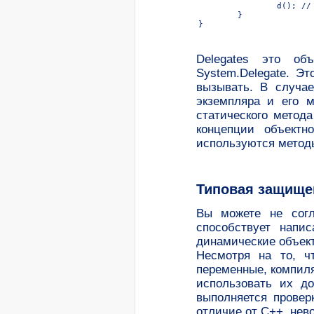
		d(); // Запуск Delegate

	}

}
Delegates это об
System.Delegate. Э
вызывать. В случае
экземпляра и его м
статического метод
концепции объектн
используются методы
Типовая защище
Вы можете не согл
способствует напи
динамические объек
Несмотря на то, ч
переменные, компил
использовать их д
выполняется провер
отличие от С++, нев