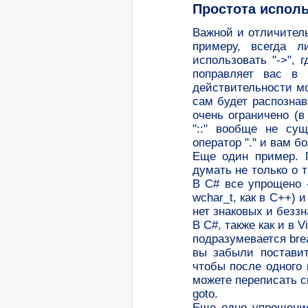
Простота испол
Важной и отличитель
примеру, всегда 
использовать "->", г
поправляет вас в
действительности м
сам будет распознава
очень ограничено (в
"::" вообще не сущ
оператор "." и вам 
Еще один пример. 
думать не только о 
В C# все упрощено -
wchar_t, как в С++) и
нет знаковых и безз
В C#, также как и в 
подразумевается bre
вы забыли поставит
чтобы после одного
можете переписать с
goto.
Еще одно упрощение