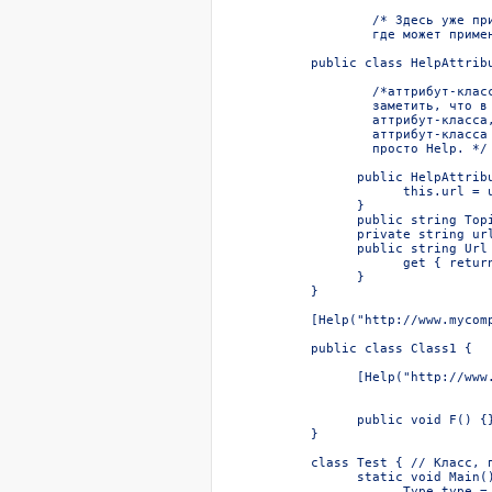
	/* Здесь уже пример использования аттрибутов - с их помощью мы говорим 

	где может применяться наш атрибут-класс, определяемый ниже */

public class HelpAttribu
	/*аттрибут-класс - наследник класса System.Attribute. Необходимо 

	заметить, что в HelpAttribute, Help является непосредственным именем

	аттрибут-класса, а Attribute - суффиксом. При использовании 

	аттрибут-класcа HelpAttribute вы сможете обращаться к нему коротко -

	просто Help. */

      public HelpAttribu
            this.url = u
      }

      public string Topi
      private string url
      public string Url 
            get { return
      }

}

[Help("http://www.mycom
						к ново
public class Class1 {

      [Help("http://www
			/* Применение нашего аттрибута к методу */
      public void F() {}
}

class Test { // Класс, п
      static void Main()
            Type type = 