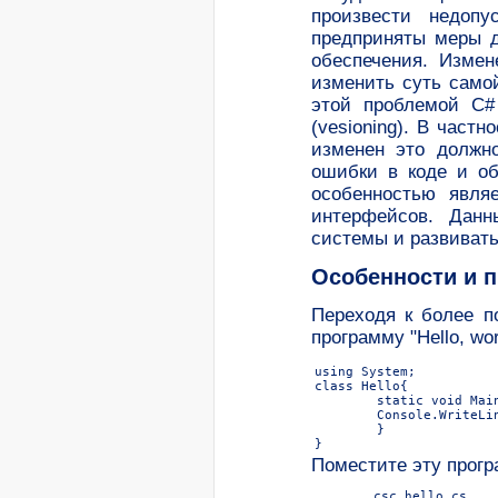
произвести недоп
предприняты меры д
обеспечения. Измен
изменить суть само
этой проблемой C#
(vesioning). В част
изменен это должно
ошибки в коде и об
особенностью явля
интерфейсов. Данн
системы и развивать
Особенности и 
Переходя к более п
программу "Hello, wor
using System;

class Hello{ 

	static void Main() {

	Console.WriteLine("hello, world");

	}

}
Поместите эту прогр
      	csc hello.cs