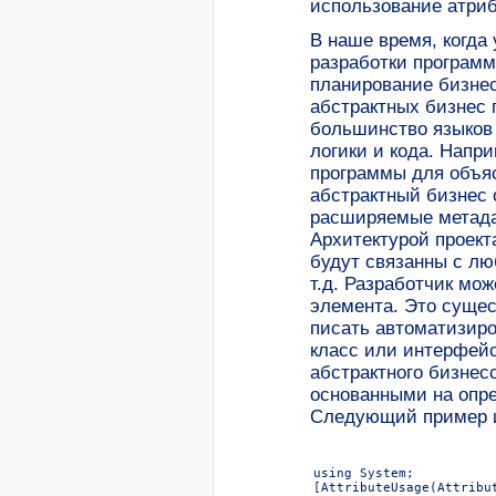
использование атриб
В наше время, когда
разработки программ
планирование бизнес
абстрактных бизнес
большинство языков 
логики и кода. Напр
программы для объяс
абстрактный бизнес 
расширяемые метадан
Архитектурой проект
будут связанны с л
т.д. Разработчик мо
элемента. Это сущес
писать автоматизиро
класс или интерфейс
абстрактного бизнес
основанными на опре
Следующий пример и
using System;

[AttributeUsage(Attribut