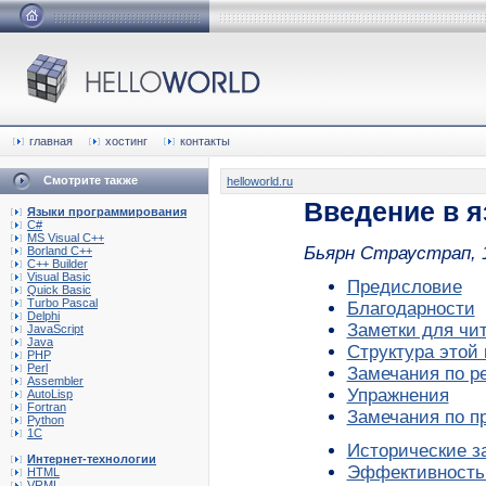
главная
хостинг
контакты
Смотрите также
helloworld.ru
Введение в я
Языки программирования
C#
MS Visual C++
Бьярн Страустрап, 1
Borland C++
C++ Builder
Visual Basic
Предисловие
Quick Basic
Turbo Pascal
Благодарности
Delphi
Заметки для чи
JavaScript
Java
Структура этой 
PHP
Perl
Замечания по р
Assembler
Упражнения
AutoLisp
Fortran
Замечания по п
Python
1C
Исторические з
Интернет-технологии
Эффективность 
HTML
VRML