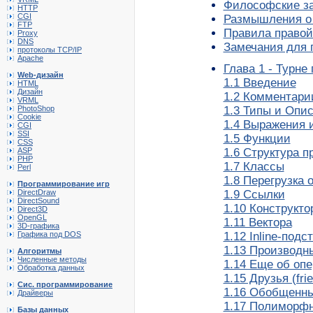
Философские з
HTTP
CGI
Размышления о
FTP
Правила правой
Proxy
DNS
Замечания для 
протоколы TCP/IP
Apache
Глава 1 - Турне
Web-дизайн
1.1 Введение
HTML
Дизайн
1.2 Комментари
VRML
1.3 Типы и Опи
PhotoShop
Cookie
1.4 Выражения 
CGI
SSI
1.5 Функции
CSS
1.6 Структура 
ASP
PHP
1.7 Классы
Perl
1.8 Перегрузка 
Программирование игр
1.9 Ссылки
DirectDraw
DirectSound
1.10 Конструкто
Direct3D
OpenGL
1.11 Вектора
3D-графика
1.12 Inline-подс
Графика под DOS
1.13 Производн
Алгоритмы
Численные методы
1.14 Еще об оп
Обработка данных
1.15 Друзья (fri
Сис. программирование
1.16 Обобщенны
Драйверы
1.17 Полиморфн
Базы данных