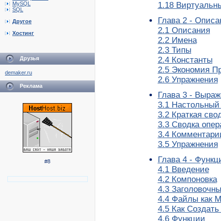
1.18 Виртуальн
MySQL
SQL
Глава 2 - Описа
Другое
2.1 Описания
Хостинг
2.2 Имена
2.3 Типы
2.4 Константы
Друзья
2.5 Экономия П
demaker.ru
2.6 Упражнения
Реклама
Глава 3 - Выра
3.1 Настольный
3.2 Краткая сво
3.3 Сводка опер
3.4 Комментари
3.5 Упражнения
Глава 4 - Функ
#8
4.1 Введение
4.2 Компоновка
4.3 Заголовочн
4.4 Файлы как 
4.5 Как Создать
4.6 Функции