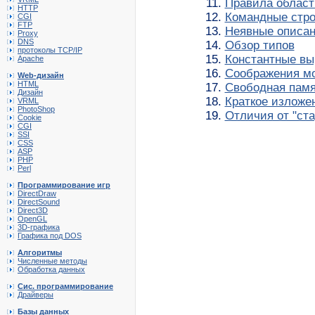
Правила област
HTTP
Командные стро
CGI
FTP
Неявные описа
Proxy
DNS
Обзор типов
протоколы TCP/IP
Константные в
Apache
Соображения м
Web-дизайн
HTML
Свободная пам
Дизайн
Краткое изложе
VRML
PhotoShop
Отличия от "ста
Cookie
CGI
SSI
CSS
ASP
PHP
Perl
Программирование игр
DirectDraw
DirectSound
Direct3D
OpenGL
3D-графика
Графика под DOS
Алгоритмы
Численные методы
Обработка данных
Сис. программирование
Драйверы
Базы данных