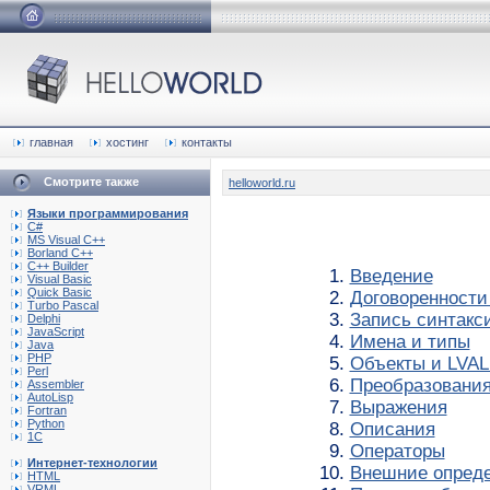
главная
хостинг
контакты
Смотрите также
helloworld.ru
Языки программирования
C#
MS Visual C++
Borland C++
C++ Builder
Введение
Visual Basic
Quick Basic
Договоренности
Turbo Pascal
Запись синтакс
Delphi
JavaScript
Имена и типы
Java
PHP
Объекты и LVAL
Perl
Преобразовани
Assembler
AutoLisp
Выражения
Fortran
Python
Описания
1C
Операторы
Интернет-технологии
Внешние опред
HTML
VRML