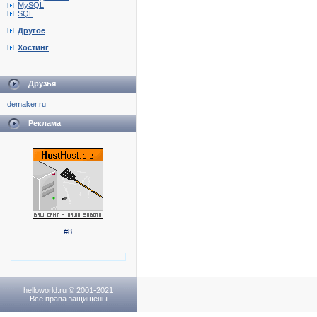
MySQL
SQL
Другое
Хостинг
Друзья
demaker.ru
Реклама
#8
helloworld.ru © 2001-2021
Все права защищены