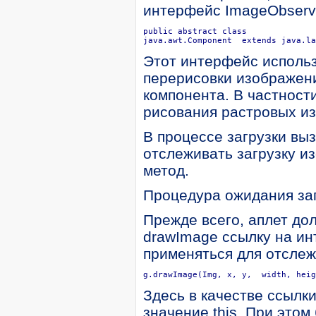
интерфейс ImageObserv
public abstract class 

Этот интерфейс использ
перерисовки изображени
компонента. В частности
рисования растровых из
В процессе загрузки вы
отслеживать загрузку и
метод.
Процедура ожидания заг
Прежде всего, аплет до
drawImage ссылку на ин
применяться для отслеж
g.drawImage(Img, x, y,  width, heig
Здесь в качестве ссылк
значение this. При это