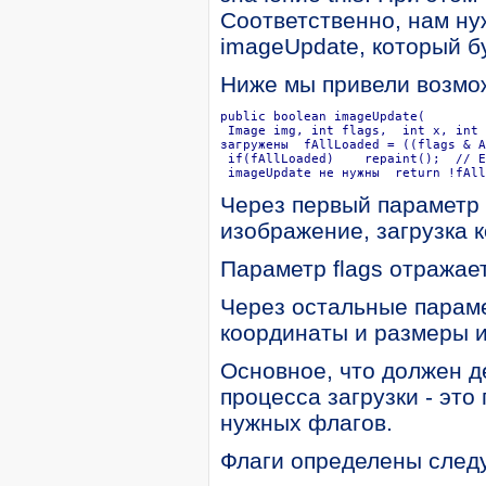
Соответственно, нам ну
imageUpdate, который б
Ниже мы привели возмо
public boolean imageUpdate( 

 Image img, int flags,  int x, int 
загружены  fAllLoaded = ((flags & A
 if(fAllLoaded)    repaint();  // Е
 imageUpdate не нужны  return !fAll
Через первый параметр 
изображение, загрузка 
Параметр flags отражает
Через остальные парамет
координаты и размеры 
Основное, что должен д
процесса загрузки - это
нужных флагов.
Флаги определены след