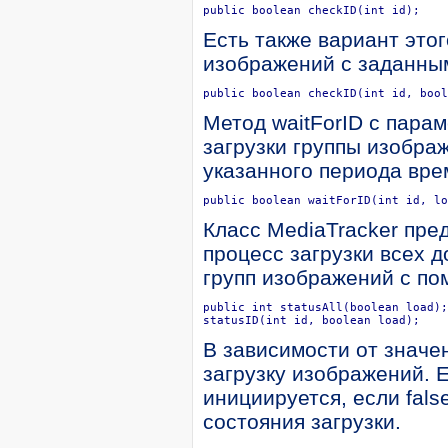
public boolean checkID(int id);
Есть также вариант это
изображений с заданны
public boolean checkID(int id, bool
Метод waitForID с пара
загрузки группы изобра
указанного периода вре
public boolean waitForID(int id, lo
Класс MediaTracker пре
процесс загрузки всех 
групп изображений с пом
public int statusAll(boolean load);
statusID(int id, boolean load);
В зависимости от значе
загрузку изображений. Е
инициируется, если fals
состояния загрузки.