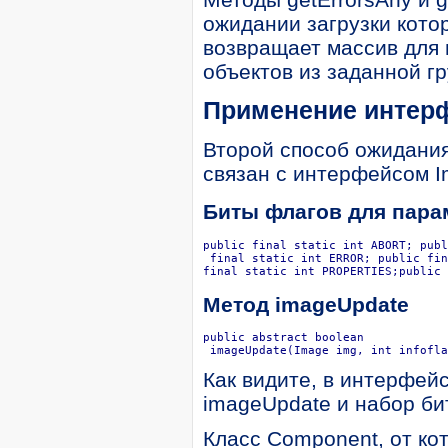
ожидании загрузки кото
возвращает массив для 
объектов из заданной гр
Применение интерф
Второй способ ожидани
связан с интерфейсом I
Биты флагов для парам
public final static int ABORT; publ
 final static int ERROR; public fin
final static int PROPERTIES;public 
Метод imageUpdate
public abstract boolean 

 imageUpdate(Image img, int infofla
Как видите, в интерфей
imageUpdate и набор би
Класс Component, от кот