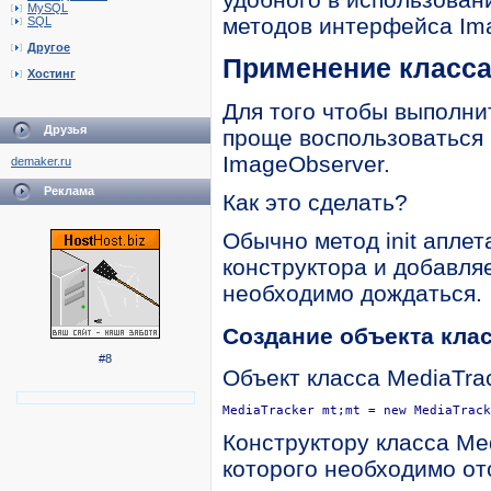
MySQL
методов интерфейса Im
SQL
Другое
Применение класса
Хостинг
Для того чтобы выполни
Друзья
проще воспользоваться 
ImageObserver.
demaker.ru
Реклама
Как это сделать?
Обычно метод init аплет
конструктора и добавляе
необходимо дождаться.
Создание объекта клас
#8
Объект класса MediaTra
MediaTracker mt;mt = new MediaTrack
Конструктору класса Me
которого необходимо от