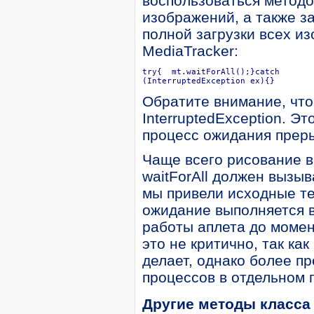
воспользоваться методом
изображений, а также з
полной загрузки всех и
MediaTracker:
try{  mt.waitForAll();}catch 

(InterruptedException ex){}
Обратите внимание, что
InterruptedException. Э
процесс ожидания прер
Чаще всего рисование в
waitForAll должен вызы
мы привели исходные те
ожидание выполняется в 
работы аплета до момен
это не критично, так ка
делает, однако более п
процессов в отдельном 
Другие методы класса 