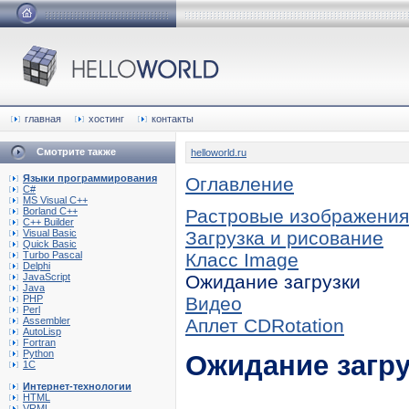
главная
хостинг
контакты
Смотрите также
helloworld.ru
Языки программирования
Оглавление
C#
MS Visual C++
Borland C++
Растровые изображения
C++ Builder
Visual Basic
Загрузка и рисование
Quick Basic
Turbo Pascal
Класс Image
Delphi
JavaScript
Ожидание загрузки
Java
PHP
Видео
Perl
Assembler
Аплет CDRotation
AutoLisp
Fortran
Python
Ожидание загр
1C
Интернет-технологии
HTML
VRML