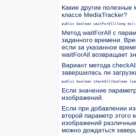
Какие другие полезные м
классе MediaTracker?
public boolean waitForAll(long ms);
Метод waitForAll с пар
заданного времени. Вре
если за указанное врем
waitForAll возвращает зна
Вариант метода checkAll
завершилась ли загруз
public boolean checkAll(boolean loa
Если значение параметра
изображений.
Если при добавлении и
второй параметр этого 
изображений различные
можно дождаться заверш