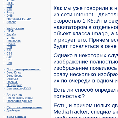
HTTP
CGI
Как мы уже говорили в 
FTP
Proxy
из сети Internet - длит
DNS
протоколы TCP/IP
скоростью 1 Кбайт в се
Apache
навигатором в отдельно
Web-дизайн
HTML
объект класса Image, а
Дизайн
VRML
и рисует его. Причем е
PhotoShop
Cookie
будет появляться в окне
CGI
SSI
CSS
Однако в некоторых слу
ASP
PHP
изображение полностью,
Perl
изображение появилось 
Программирование игр
DirectDraw
сразу несколько изобра
DirectSound
Direct3D
их по очереди в одном 
OpenGL
3D-графика
Графика под DOS
Есть ли способ определ
Алгоритмы
полностью?
Численные методы
Обработка данных
Есть, и причем целых дв
Сис. программирование
MediaTracker, специаль
Драйверы
удобного в использован
Базы данных