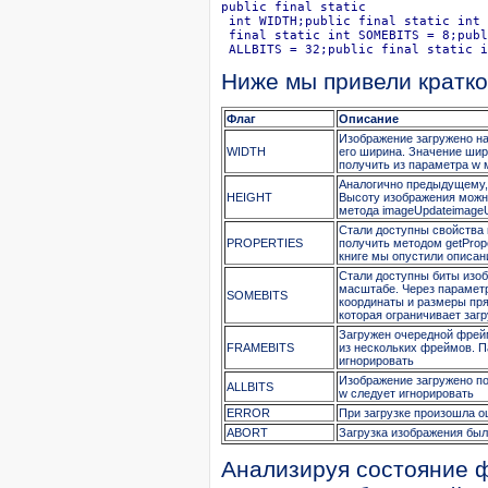
public final static

 int WIDTH;public final static int 
 final static int SOMEBITS = 8;publ
 ALLBITS = 32;public final static i
Ниже мы привели кратко
Флаг
Описание
Изображение загружено на
WIDTH
его ширина. Значение ши
получить из параметра w 
Аналогично предыдущему,
HEIGHT
Высоту изображения можно
метода imageUpdateimage
Стали доступны свойства
PROPERTIES
получить методом getProp
книге мы опустили описан
Стали доступны биты изоб
масштабе. Через параметр
SOMEBITS
координаты и размеры пря
которая ограничивает заг
Загружен очередной фрей
FRAMEBITS
из нескольких фреймов. Па
игнорировать
Изображение загружено по
ALLBITS
w следует игнорировать
ERROR
При загрузке произошла 
ABORT
Загрузка изображения был
Анализируя состояние ф