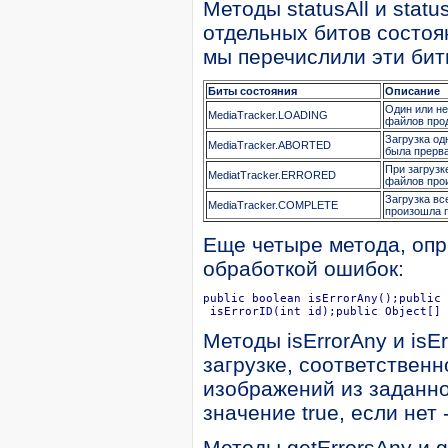
Методы statusAll и stat
отдельных битов состоя
мы перечислили эти бит
Биты состояния
Описание
Один или н
MediaTracker.LOADING
файлов про
Загрузка од
MediaTracker.ABORTED
была прерв
При загрузк
MediatTracker.ERRORED
файлов про
Загрузка в
MediaTracker.COMPLETE
произошла 
Еще четыре метода, опр
обработкой ошибок:
public boolean isErrorAny();public 
 isErrorID(int id);public Object[] 
Методы isErrorAny и isE
загрузке, соответствен
изображений из заданно
значение true, если нет 
Методы getErrorsAny и g