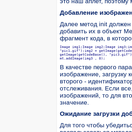
это наш аплет, поэтому 
Добавление изображени
Далее метод init долже
добавить их в объект M
фрагмент кода, в котор
Image img1;Image img2;Image img3;im
"pic1.gif");img2 = getImage(getCode
getImage(getCodeBase(), "pic3.gif")
mt.addImage(img3 , 0);
В качестве первого пар
изображение, загрузку 
второго - идентификато
отслеживания. Если все,
изображений, то для вт
значение.
Ожидание загрузки до
Для того чтобы убедить