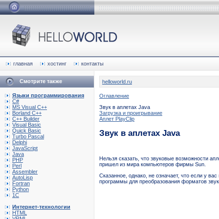
главная
хостинг
контакты
Смотрите также
helloworld.ru
Языки программирования
Оглавление
C#
MS Visual C++
Звук в аплетах Java
Borland C++
Загрузка и проигрывание
C++ Builder
Аплет PlayClip
Visual Basic
Quick Basic
Звук в аплетах Java
Turbo Pascal
Delphi
JavaScript
Java
Нельзя сказать, что звуковые возможности ап
PHP
пришел из мира компьютеров фирмы Sun.
Perl
Assembler
Сказанное, однако, не означает, что если у ва
AutoLisp
программы для преобразования форматов звуков
Fortran
Python
1C
Интернет-технологии
HTML
VRML