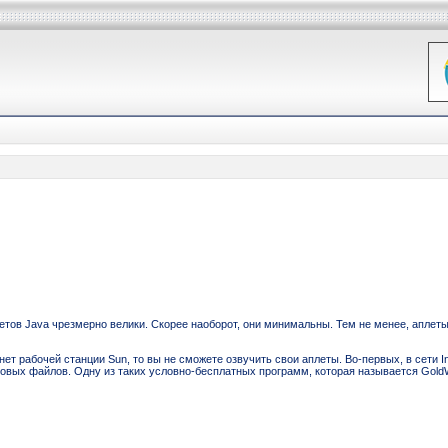
летов Java чрезмерно велики. Скорее наоборот, они минимальны. Тем не менее, аплет
с нет рабочей станции Sun, то вы не сможете озвучить свои аплеты. Во-первых, в сети 
ых файлов. Одну из таких условно-бесплатных программ, которая называется GoldWav