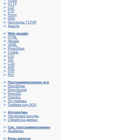
HTTP
CGI
FTP
Proxy
DNS
протоколы TCP/IP
Apache
Web-дизайн
HTML
Дизайн
VRML
PhotoShop
Cookie
CGI
SSI
CSS
ASP
PHP
Perl
Программирование игр
DirectDraw
DirectSound
Direct3D
OpenGL
3D-графика
Графика под DOS
Алгоритмы
Численные методы
Обработка данных
Сис. программирование
Драйверы
Базы данных