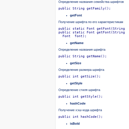
Определение названия семейства шрифтов
public String getFamily();
getFont
Получение шрифта по его характеристикам
public static Font getFont(String  
public static Font getFont(String  
  Font  font);
getName
Определение названия шрифта
public String getName();
getSize
Определение размера шрифта
public int getSize();
getStyle
Определение стиля шрифта
public int getStyle();	
hashCode
Получение хэш-кода шрифта
public int hashCode();
isBold