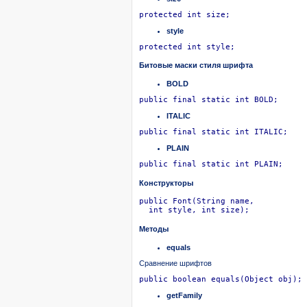
protected int size;
style
protected int style; 
Битовые маски стиля шрифта
BOLD
public final static int BOLD;	
ITALIC
public final static int ITALIC;	
PLAIN
public final static int PLAIN;	
Конструкторы
public Font(String name, 

  int style, int size);
Методы
equals
Сравнение шрифтов
publi
getFamily