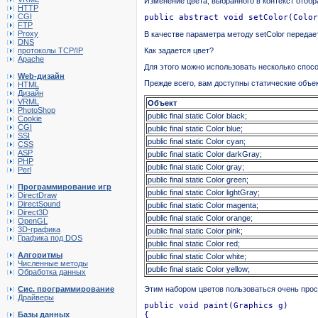
Изменение цвета, выбранного в контекст отобр
HTTP
CGI
public abstract void setColor(Color
FTP
Proxy
В качестве параметра методу setColor передает
DNS
протоколы TCP/IP
Как задается цвет?
Apache
Для этого можно использовать несколько спосо
Web-дизайн
Прежде всего, вам доступны статические объ
HTML
Дизайн
VRML
Объект
PhotoShop
public final static Color black;
Cookie
CGI
public final static Color blue;
SSI
public final static Color cyan;
CSS
ASP
public final static Color darkGray;
PHP
public final static Color gray;
Perl
public final static Color green;
Программирование игр
public final static Color lightGray;
DirectDraw
DirectSound
public final static Color magenta;
Direct3D
public final static Color orange;
OpenGL
3D-графика
public final static Color pink;
Графика под DOS
public final static Color red;
Алгоритмы
public final static Color white;
Численные методы
public final static Color yellow;
Обработка данных
Сис. программирование
Этим набором цветов пользоваться очень прос
Драйверы
public void paint(Graphics g)

Базы данных
{
