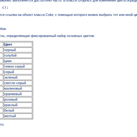
ажения, выполняется достаточно часто. В классе Graphics для изменения цвета опреде
 c);
ся ссылка на объект класса Color, с помощью которого можно выбрать тот или иной цв
бов.
екты, определяющие фиксированный набор основных цветов:
Цвет
черный
голубой
циан
темно-серый
серый
зеленый
светло-серый
малиновый
оранжевый
розовый
красный
белый
желтый
то: