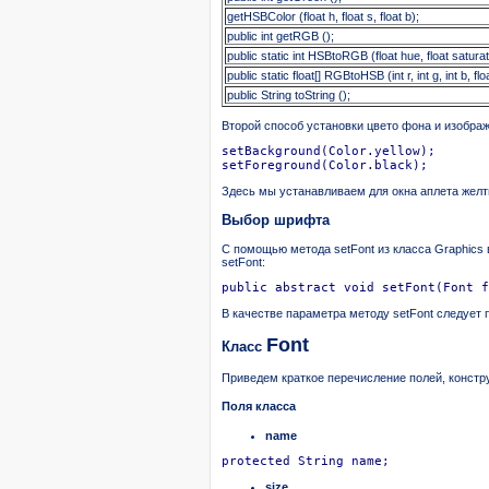
getHSBColor (float h, float s, float b);
public int getRGB ();
public static int HSBtoRGB (float hue, float saturat
public static float[] RGBtoHSB (int r, int g, int b, flo
public String toString ();
Второй способ установки цвето фона и изображ
setBackground(Color.yellow);

setForeground(Color.black);
Здесь мы устанавливаем для окна аплета желт
Выбор шрифта
С помощью метода setFont из класса Graphics 
setFont:
public abstract void setFont(Font f
В качестве параметра методу setFont следует п
Font
Класс
Приведем краткое перечисление полей, констру
Поля класса
name
protected String name;	
size