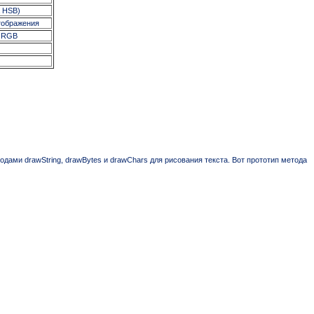
а HSB)
тображения
у RGB
дами drawString, drawBytes и drawChars для рисования текста. Вот прототип метода