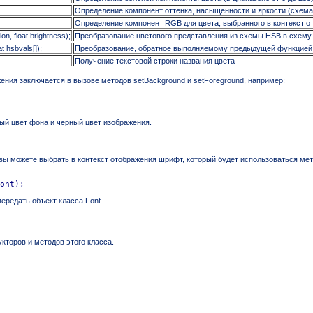
Определение компонент оттенка, насыщенности и яркости (схем
Определение компонент RGB для цвета, выбранного в контекст о
ion, float brightness);
Преобразование цветового представления из схемы HSB в схем
at hsbvals[]);
Преобразование, обратное выполняемому предыдущей функцией
Получение текстовой строки названия цвета
ения заключается в вызове методов setBackground и setForeground, например:
ый цвет фона и черный цвет изображения.
вы можете выбрать в контекст отображения шрифт, который будет использоваться мето
ont);
ередать объект класса Font.
кторов и методов этого класса.