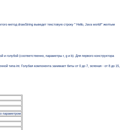
ого метод drawString выведет текстовую строку " Hello, Java world!" желтым
 и голубой (соответственно, параметры r, g и b). Для первого конструктора
й типа int. Голубая компонента занимает биты от 0 до 7, зеленая - от 8 до 15,
го параметром
)
)