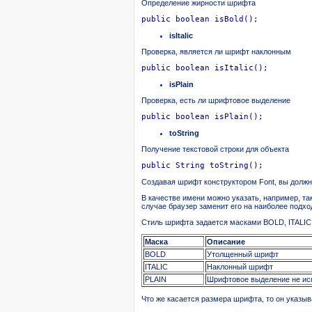
Определение жирности шрифта
public boolean isBold();
isItalic
Проверка, является ли шрифт наклонным
public boolean isItalic();
isPlain
Проверка, есть ли шрифтовое выделение
public boolean isPlain();
toString
Получение текстовой строки для объекта
public String toString();
Создавая шрифт конструктором Font, вы должн
В качестве имени можно указать, например, так
случае браузер заменит его на наиболее подход
Стиль шрифта задается масками BOLD, ITALIC 
Маска
Описание
BOLD
Утолщенный шрифт
ITALIC
Наклонный шрифт
PLAIN
Шрифтовое выделение не ис
Что же касается размера шрифта, то он указыв