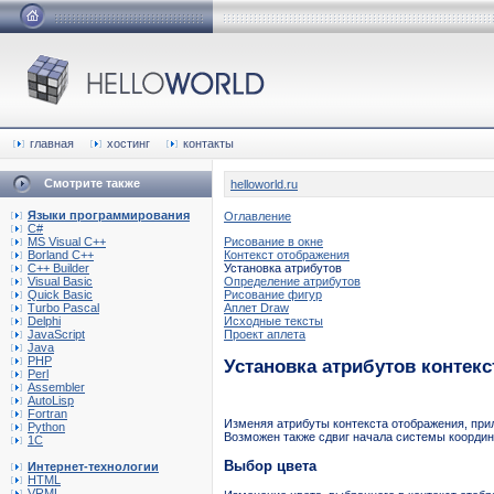
главная
хостинг
контакты
Смотрите также
helloworld.ru
Языки программирования
Оглавление
C#
MS Visual C++
Рисование в окне
Borland C++
Контекст отображения
C++ Builder
Установка атрибутов
Visual Basic
Определение атрибутов
Quick Basic
Рисование фигур
Turbo Pascal
Аплет Draw
Delphi
Исходные тексты
JavaScript
Проект аплета
Java
PHP
Установка атрибутов контек
Perl
Assembler
AutoLisp
Fortran
Изменяя атрибуты контекста отображения, прил
Python
Возможен также сдвиг начала системы координ
1C
Выбор цвета
Интернет-технологии
HTML
VRML