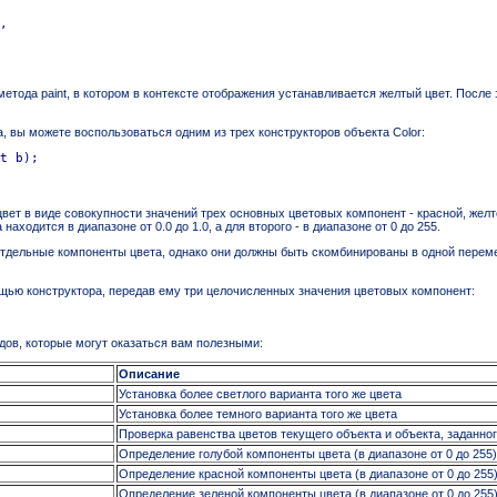
,

тода paint, в котором в контексте отображения устанавливается желтый цвет. После эт
, вы можете воспользоваться одним из трех конструкторов объекта Color:
t b);

ет в виде совокупности значений трех основных цветовых компонент - красной, желтой
ходится в диапазоне от 0.0 до 1.0, а для второго - в диапазоне от 0 до 255.
тдельные компоненты цвета, однако они должны быть скомбинированы в одной переменно
щью конструктора, передав ему три целочисленных значения цветовых компонент:
дов, которые могут оказаться вам полезными:
Описание
Установка более светлого варианта того же цвета
Установка более темного варианта того же цвета
Проверка равенства цветов текущего объекта и объекта, заданно
Определение голубой компоненты цвета (в диапазоне от 0 до 255)
Определение красной компоненты цвета (в диапазоне от 0 до 255
Определение зеленой компоненты цвета (в диапазоне от 0 до 255