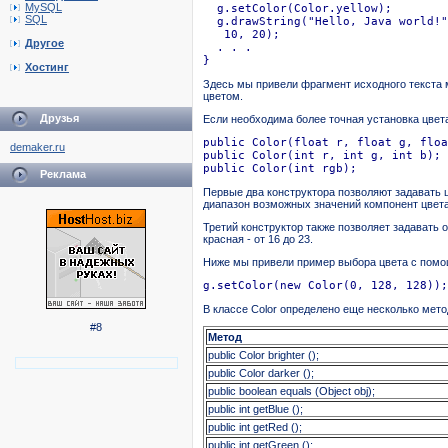
MySQL
  g.setColor(Color.yellow);

SQL
  g.drawString("Hello, Java world!"
   10, 20);

Другое
  . . .

}
Хостинг
Здесь мы привели фрагмент исходного текста ме
цветом.
Друзья
Если необходима более точная установка цвета
public Color(float r, float g, floa
demaker.ru
public Color(int r, int g, int b);

public Color(int rgb);
Реклама
Первые два конструктора позволяют задавать цв
диапазон возможных значений компонент цвета на
Третий конструктор также позволяет задавать о
красная - от 16 до 23.
Ниже мы привели пример выбора цвета с помо
g.setColor(new Color(0, 128, 128));
В классе Color определено еще несколько мето
#8
Метод
public Color brighter ();
public Color darker ();
public boolean equals (Object obj);
public int getBlue ();
public int getRed ();
public int getGreen ();