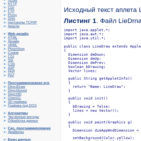
HTTP
CGI
Исходный текст аплета L
FTP
Proxy
DNS
Листинг 1
. Файл LieDrn
протоколы TCP/IP
Apache
import java.applet.*;

Web-дизайн
import java.awt.*;

HTML
import java.util.*;

Дизайн
VRML
public class LineDraw extends Apple
PhotoShop
{

Cookie
  Dimension dmDown;

CGI
  Dimension dmUp;

SSI
  Dimension dmPrev;

CSS
  boolean bDrawing;

ASP
  Vector lines;
PHP
Perl
  public String getAppletInfo()

  {

Программирование игр
DirectDraw
    return "Name: LineDraw";

DirectSound
  }
Direct3D
OpenGL
  public void init()

3D-графика
  {

Графика под DOS
    bDrawing = false;

    lines = new Vector();

Алгоритмы
  }
Численные методы
Обработка данных
  public void paint(Graphics g)

  {

Сис. программирование
    Dimension dimAppWndDimension = 
Драйверы
    setBackground(Color.yellow);

Базы данных