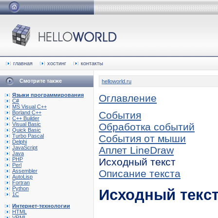
главная
хостинг
контакты
Смотрите также
helloworld.ru
Языки программирования
Оглавление
C#
MS Visual C++
Borland C++
События
C++ Builder
Visual Basic
Обработка событий
Quick Basic
Turbo Pascal
События от мыши
Delphi
JavaScript
Аплет LineDraw
Java
PHP
Исходный текст
Perl
Assembler
Описание текста
AutoLisp
Fortran
Python
Исходный текст
1C
Интернет-технологии
HTML
VRML