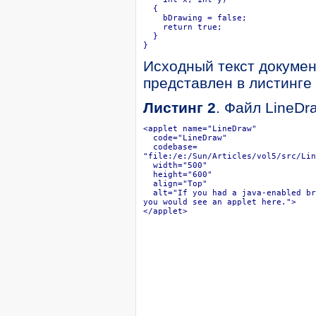
  {

    bDrawing = false;

    return true;

  }

}
Исходный текст докумен
представлен в листинге 
Листинг 2
. Файл LineDr
<applet name="LineDraw"

  code="LineDraw" 

  codebase=

"file:/e:/Sun/Articles/vol5/src/Lin
  width="500"

  height="600"

  align="Top"

  alt="If you had a java-enabled br
you would see an applet here.">

</applet>