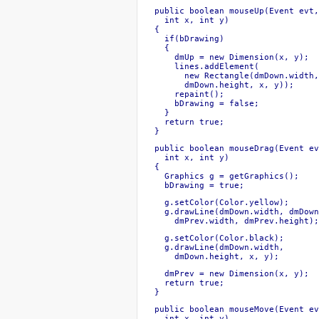
  public boolean mouseUp(Event evt,
    int x, int y)

  {

    if(bDrawing)

    {

      dmUp = new Dimension(x, y);

      lines.addElement(

        new Rectangle(dmDown.width,
        dmDown.height, x, y));

      repaint();

      bDrawing = false;

    }

    return true;

  }
  public boolean mouseDrag(Event ev
    int x, int y)

  {

    Graphics g = getGraphics();

    bDrawing = true;
    g.setColor(Color.yellow);

    g.drawLine(dmDown.width, dmDown
      dmPrev.width, dmPrev.height);
    g.setColor(Color.black);

    g.drawLine(dmDown.width, 

      dmDown.height, x, y);
    dmPrev = new Dimension(x, y);

    return true;

  }
  public boolean mouseMove(Event ev
    int x, int y)
