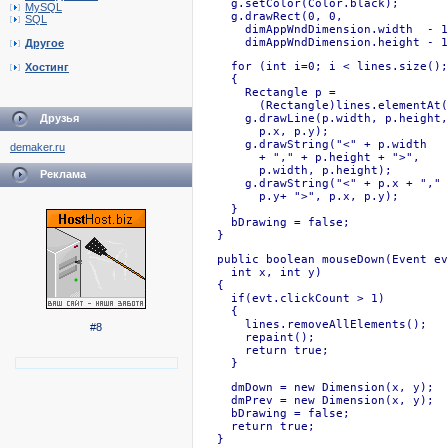
    g.setColor(Color.black);

MySQL
    g.drawRect(0, 0, 

SQL
      dimAppWndDimension.width  - 1
      dimAppWndDimension.height - 1
Другое
    for (int i=0; i < lines.size();
Хостинг
    {

      Rectangle p = 

        (Rectangle)lines.elementAt(
Друзья
      g.drawLine(p.width, p.height,

        p.x, p.y);

      g.drawString("<" + p.width 

demaker.ru
        + "," + p.height + ">", 

        p.width, p.height);

Реклама
      g.drawString("<" + p.x + "," 
        p.y+ ">", p.x, p.y);

    }

    bDrawing = false;

  }
  public boolean mouseDown(Event ev
    int x, int y)

  {

    if(evt.clickCount > 1)

    {

      lines.removeAllElements();

#8
      repaint();

      return true;

    }
    dmDown = new Dimension(x, y);

    dmPrev = new Dimension(x, y);

    bDrawing = false;

    return true;

  }