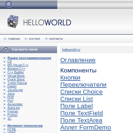
главная
хостинг
контакты
Смотрите также
helloworld.ru
Языки программирования
Оглавление
C#
MS Visual C++
Borland C++
Компоненты
C++ Builder
Visual Basic
Кнопки
Quick Basic
Turbo Pascal
Переключатели
Delphi
JavaScript
Списки Choice
Java
PHP
Списки List
Perl
Assembler
Поле Label
AutoLisp
Fortran
Поле TextField
Python
1C
Поле TextArea
Интернет-технологии
Аплет FormDemo
HTML
VRML