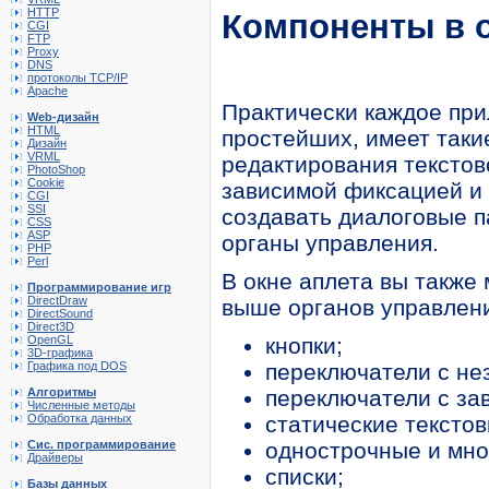
HTTP
Компоненты в о
CGI
FTP
Proxy
DNS
протоколы TCP/IP
Apache
Практически каждое пр
Web-дизайн
HTML
простейших, имеет такие
Дизайн
VRML
редактирования текстов
PhotoShop
Cookie
зависимой фиксацией и 
CGI
SSI
создавать диалоговые 
CSS
ASP
органы управления.
PHP
Perl
В окне аплета вы также
Программирование игр
DirectDraw
выше органов управлени
DirectSound
Direct3D
OpenGL
кнопки;
3D-графика
Графика под DOS
переключатели с не
Алгоритмы
переключатели с за
Численные методы
Обработка данных
статические текстов
Сис. программирование
однострочные и мно
Драйверы
списки;
Базы данных