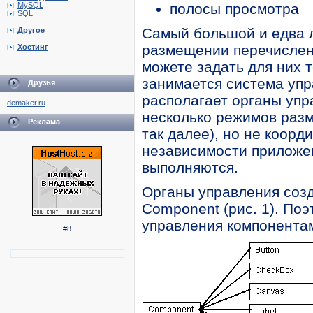
MySQL
полосы просмотра
SQL
Самый большой и едва л
Другое
размещении перечисленн
Хостинг
можете задать для них
занимается система упр
Друзья
располагает органы упр
demaker.ru
несколько режимов разм
Реклама
так далее), но не коор
независимости приложен
выполняются.
Органы управления созд
Component (рис. 1). По
управления компонента
#8