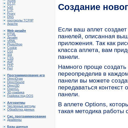
HTTP
Создание новог
CGI
FTP
Proxy
DNS
протоколы TCP/IP
Apache
Если ваш аплет создает 
Web-дизайн
HTML
панелей, описанная выш
Дизайн
VRML
приложения. Так как рис
PhotoShop
Cookie
класса аплета, вам при
CGI
SSI
панели.
CSS
ASP
PHP
Намного проще создать 
Perl
переопределив в каждом 
Программирование игр
DirectDraw
панели вы можете создат
DirectSound
Direct3D
передаваться контекст 
OpenGL
3D-графика
панели.
Графика под DOS
Алгоритмы
В аплете Options, кото
Численные методы
Обработка данных
такая методика работы 
Сис. программирование
Драйверы
Базы данных