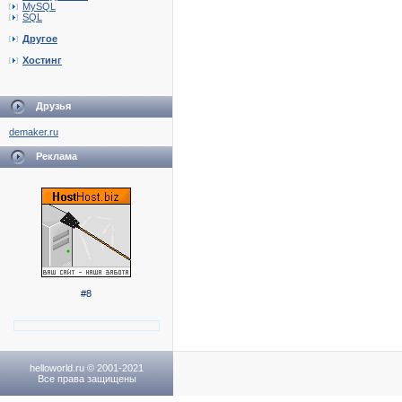
MySQL
SQL
Другое
Хостинг
Друзья
demaker.ru
Реклама
#8
helloworld.ru © 2001-2021
Все права защищены