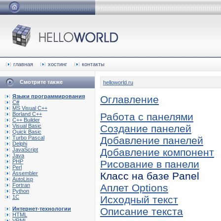
главная
хостинг
контакты
Смотрите также
helloworld.ru
Языки программирования
Оглавление
C#
MS Visual C++
Borland C++
Работа с панелями
C++ Builder
Visual Basic
Создание панелей
Quick Basic
Turbo Pascal
Добавление панелей
Delphi
JavaScript
Добавление компонент
Java
PHP
Рисование в панели
Perl
Assembler
Класс на базе Panel
AutoLisp
Fortran
Аплет Options
Python
1C
Исходный текст
Интернет-технологии
Описание текста
HTML
VRML