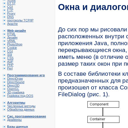
HTTP
Окна и диалог
CGI
FTP
Proxy
DNS
протоколы TCP/IP
Apache
До сих пор мы рисовали 
Web-дизайн
HTML
расположенных внутри о
Дизайн
VRML
приложения Java, полно
PhotoShop
Cookie
перекрывающиеся окна, т
CGI
SSI
иметь меню (в отличие 
CSS
ASP
размер таких окон при 
PHP
Perl
В составе библиотеки к
Программирование игр
DirectDraw
предназначенных для ра
DirectSound
Direct3D
произошел от класса Con
OpenGL
3D-графика
FileDialog (рис. 1).
Графика под DOS
Алгоритмы
Численные методы
Обработка данных
Сис. программирование
Драйверы
Базы данных