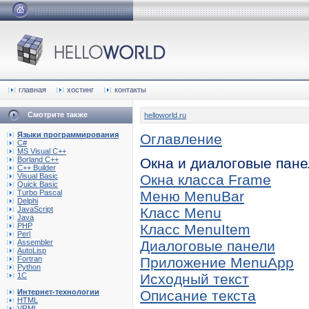
главная
хостинг
контакты
Смотрите также
helloworld.ru
Языки программирования
Оглавление
C#
MS Visual C++
Borland C++
Окна и диалоговые пане
C++ Builder
Visual Basic
Окна класса Frame
Quick Basic
Turbo Pascal
Меню MenuBar
Delphi
JavaScript
Класс Menu
Java
PHP
Класс MenuItem
Perl
Assembler
Диалоговые панели
AutoLisp
Fortran
Приложение MenuApp
Python
1C
Исходный текст
Интернет-технологии
Описание текста
HTML
VRML