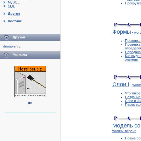
MySQL
Прокрутка
SQL
Другое
Хостинг
Формы
-
wor
Друзья
Проверка
Проверка
demaker.ru
определе
Передача
Реклама
Как выде
элемент
Слои I
-
word
Что такое
Создание
Слои и Ja
#8
Перемеще
Модель со
word97-версия
Новые со