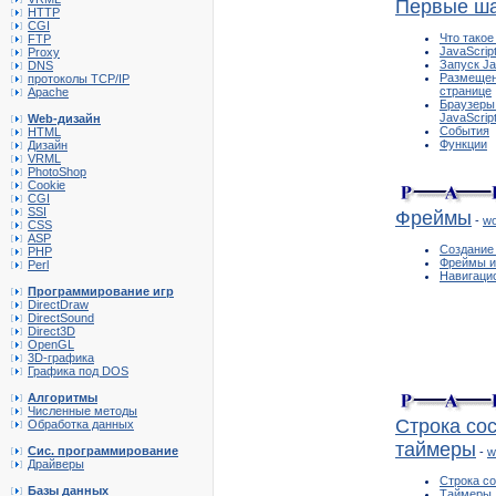
Первые ш
HTTP
CGI
Что такое
FTP
JavaScript
Proxy
Запуск Ja
DNS
Размещен
протоколы TCP/IP
странице
Apache
Браузеры
JavaScrip
Web-дизайн
События
HTML
Функции
Дизайн
VRML
PhotoShop
Cookie
CGI
SSI
Фреймы
-
wo
CSS
ASP
Создание
PHP
Фреймы и 
Perl
Навигаци
Программирование игр
DirectDraw
DirectSound
Direct3D
OpenGL
3D-графика
Графика под DOS
Алгоритмы
Численные методы
Строка со
Обработка данных
таймеры
Сис. программирование
-
w
Драйверы
Строка с
Базы данных
Таймеры