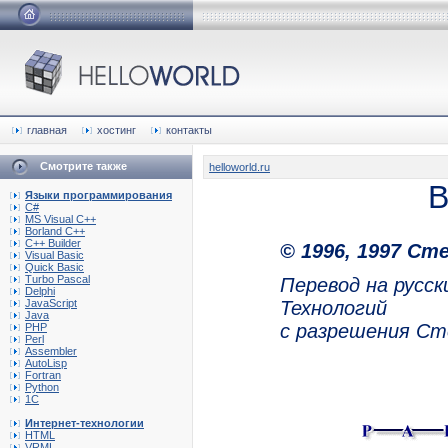
главная
хостинг
контакты
Смотрите также
helloworld.ru
Языки программирования
C#
MS Visual C++
Borland C++
C++ Builder
© 1996, 1997 Сте
Visual Basic
Quick Basic
Turbo Pascal
Перевод на русс
Delphi
JavaScript
Технологий
Java
с разрешения Ст
PHP
Perl
Assembler
AutoLisp
Fortran
Python
1C
Интернет-технологии
HTML
VRML