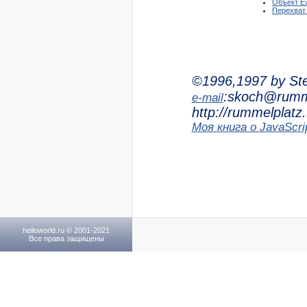
Объект E
Перехват
©1996,1997 by St
:skoch@rumm
e-mail
http://rummelplat
Моя книга о JavaScri
helloworld.ru © 2001-2021
Все права защищены