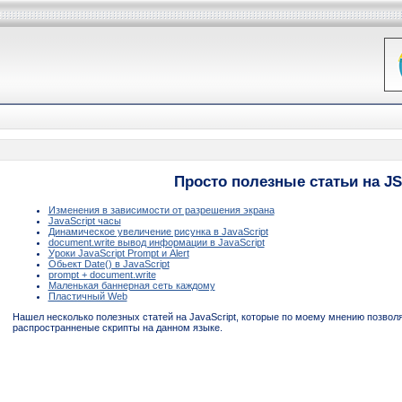
Просто полезные статьи на JS
Изменения в зависимости от разрешения экрана
JavaScript часы
Динамическое увеличение рисунка в JavaScript
document.write вывод информации в JavaScript
Уроки JavaScript Prompt и Alert
Обьект Date() в JavaScript
prompt + document.write
Маленькая баннерная сеть каждому
Пластичный Web
Нашел несколько полезных статей на JavaScript, которые по моему мнению позвол
распространненые скрипты на данном языке.