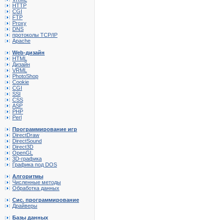
HTTP
CGI
FTP
Proxy
DNS
протоколы TCP/IP
Apache
Web-дизайн
HTML
Дизайн
VRML
PhotoShop
Cookie
CGI
SSI
CSS
ASP
PHP
Perl
Программирование игр
DirectDraw
DirectSound
Direct3D
OpenGL
3D-графика
Графика под DOS
Алгоритмы
Численные методы
Обработка данных
Сис. программирование
Драйверы
Базы данных