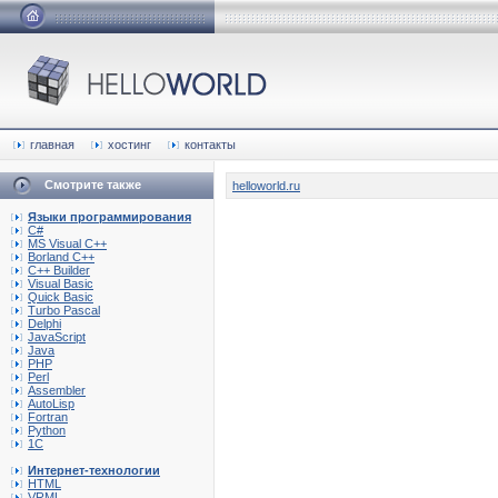
главная
хостинг
контакты
Смотрите также
helloworld.ru
Языки программирования
C#
MS Visual C++
Borland C++
C++ Builder
Visual Basic
Quick Basic
Turbo Pascal
Delphi
JavaScript
Java
PHP
Perl
Assembler
AutoLisp
Fortran
Python
1C
Интернет-технологии
HTML
VRML