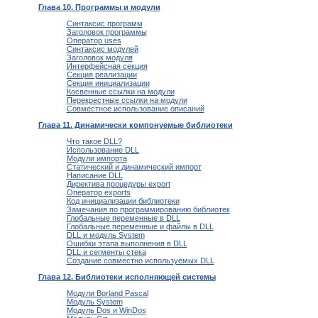
Глава 10. Программы и модули
Синтаксис программ
Заголовок программы
Оператор uses
Синтаксис модулей
Заголовок модуля
Интерфейсная секция
Секция реализации
Секция инициализации
Косвенные ссылки на модули
Перекрестные ссылки на модули
Совместное использование описаний
Глава 11. Динамически компонуемые библиотеки
Что такое DLL?
Использование DLL
Модули импорта
Статический и динамический импорт
Написание DLL
Директива процедуры export
Оператор exports
Код инициализации библиотеки
Замечания по программированию библиотек
Глобальные переменные в DLL
Глобальные переменные и файлы в DLL
DLL и модуль System
Ошибки этапа выполнения в DLL
DLL и сегменты стека
Создание совместно используемых DLL
Глава 12. Библиотеки исполняющей системы
Модули Borland Pascal
Модуль System
Модуль Dos и WinDos