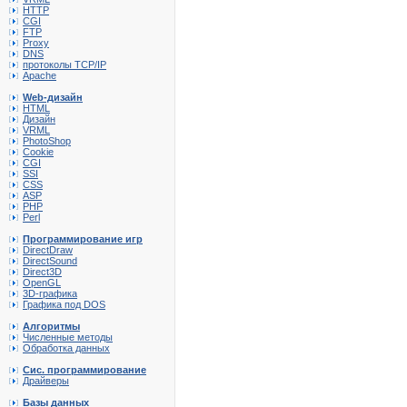
HTTP
CGI
FTP
Proxy
DNS
протоколы TCP/IP
Apache
Web-дизайн
HTML
Дизайн
VRML
PhotoShop
Cookie
CGI
SSI
CSS
ASP
PHP
Perl
Программирование игр
DirectDraw
DirectSound
Direct3D
OpenGL
3D-графика
Графика под DOS
Алгоритмы
Численные методы
Обработка данных
Сис. программирование
Драйверы
Базы данных