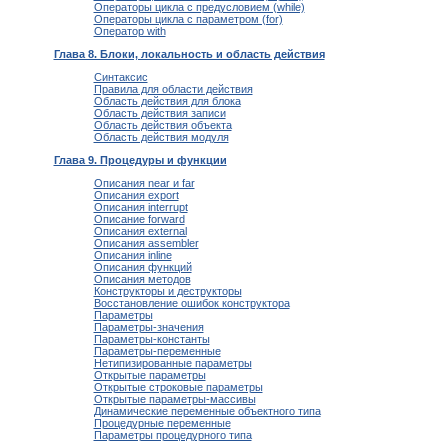
Операторы цикла с предусловием (while)
Операторы цикла с параметром (for)
Оператор with
Глава 8. Блоки, локальность и область действия
Синтаксис
Правила для области действия
Область действия для блока
Область действия записи
Область действия объекта
Область действия модуля
Глава 9. Процедуры и функции
Описания near и far
Описания export
Описания interrupt
Описание forward
Описания external
Описания assembler
Описания inline
Описания функций
Описания методов
Конструкторы и деструкторы
Восстановление ошибок конструктора
Параметры
Параметры-значения
Параметры-константы
Параметры-переменные
Нетипизированные параметры
Открытые параметры
Открытые строковые параметры
Открытые параметры-массивы
Динамические переменные объектного типа
Процедурные переменные
Параметры процедурного типа