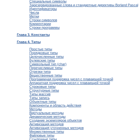
Специальные символы
Зарезервированные слова и стандартные директивы Borland Pascal
Идентификаторы
Числа
Метки
Строки символов
Комментарии
Строки программы
Глава 3. Константы
Глава 4. Типы
Простые типы
Порядковые типы
Целочисленные типы
Булевские типы
Символьный тип (char)
Перечислимые типы
Отрезки типа
Вещественные типы
Программная поддержка чисел с плавающей точкой
Аппаратная поддержка чисел с плавающей точкой
Строковые типы
Структурные типы
Типы массив
Типы запись
Объектные типы
Компоненты и область действия
Методы
Виртуальные методы
Динамические методы
Создание экземпляров объектов
Активизация методов
Активизация уточненных методов
Множественные типы
Файловые типы
Ссылочные типы