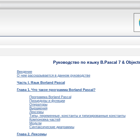
Руководство по языку B.Pascal 7 & Object
Введение
О чем рассказывается в данном руководстве
Часть I. Язык Borland Pascal
Глава 1. Что такое программа Borland Pascal?
Программа Borland Pascal
Процедуры и функции
Операторы
Выражения
Лексемы
Типы, переменные, константы и типизированные константы
Компоновка частей
Модули
Синтаксические диаграммы
Глава 2. Лексемы