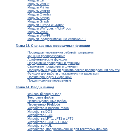
Модуль Crt
Модуль WinCrt
Модуль Printer
Модуль WinPrn
Модуль Overlay
Модуль Strings
Модуль Graph
Модули Turbo3 и Graph3
Модули WinTypes и WinProcs
Модуль Win31
Модуль WinAPI
Модули, поддерживающие Windows 3.1
Глава 13. Стандартные процедуры и функции
Процедуры управления работой программы
Функции преобразования
Арифметические функции
Порядковые процедуры и функции
Строковые процедуры и функции
Процедуры и функции динамического распределения памяти
Функции для работы с указателями и адресами
Прочие процедуры и функции
Предописанные переменные
Глава 14. Ввод и вывод
Файловый ввод-вывод
Текстовые файлы
Нетипизированные файлы
Переменная FileMode
Устройства в Borland Pascal
Устройства DOS
Устройство CОN
Устройства LРT1, LРT2 и LРT3
Устройства CОМ1 и CОМ2
Устройство NUL
Устройства, предназначенные для текстовых файлов