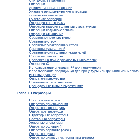
Синтаксис выражений
Операции
Арифметические операции
Унарные арифметические операции
Логические операции
Булевские операции
Операция со строками
Операции над символьными указателями
Операции над множествами
Операции отношения
Сравнение простых типов
Сравнение строк
Сравнение упакованных строк
Сравнение указателей
Сравнение символьных указателей
Сравнение множеств
Проверка на принадлежность к множеству
Операция @
Использование операции @ для переменной
Использование операции @ для процедуры или функции или метода
Вызовы функции
Описатели множества
Приведение типа значений
Процедурные типы в выражениях
Глава 7. Операторы
Простые операторы
Оператор присваивания
Операторы процедуры
Операторы перехода
Структурные операторы
Составные операторы
Условные операторы
Оператор условия (if)
Оператор варианта (case)
Оператор цикла
Оператор цикла с постусловием (repeat)