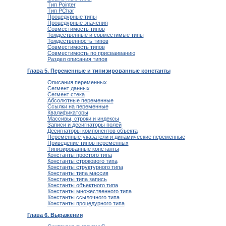
Тип Pointer
Тип PChar
Процедурные типы
Процедурные значения
Совместимость типов
Тождественные и совместимые типы
Тождественность типов
Совместимость типов
Совместимость по присваиванию
Раздел описания типов
Глава 5. Переменные и типизированные константы
Описания переменных
Сегмент данных
Сегмент стека
Абсолютные переменные
Ссылки на переменные
Квалификаторы
Массивы, строки и индексы
Записи и десигнаторы полей
Десигнаторы компонентов объекта
Переменные-указатели и динамические переменные
Приведение типов переменных
Типизированные константы
Константы простого типа
Константы строкового типа
Константы структурного типа
Константы типа массив
Константы типа запись
Константы объектного типа
Константы множественного типа
Константы ссылочного типа
Константы процедурного типа
Глава 6. Выражения