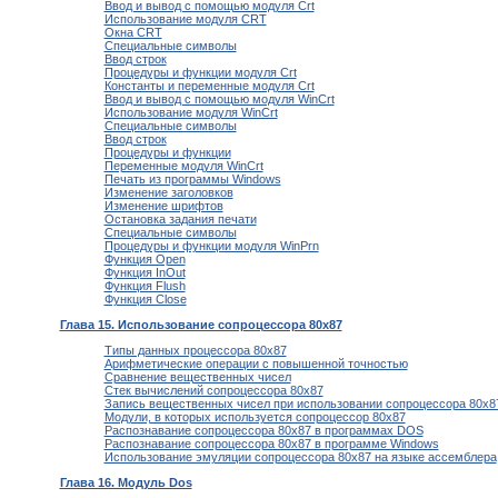
Ввод и вывод с помощью модуля Crt
Использование модуля CRT
Окна CRT
Специальные символы
Ввод строк
Процедуры и функции модуля Crt
Константы и переменные модуля Crt
Ввод и вывод с помощью модуля WinCrt
Использование модуля WinCrt
Специальные символы
Ввод строк
Процедуры и функции
Переменные модуля WinCrt
Печать из программы Windows
Изменение заголовков
Изменение шрифтов
Остановка задания печати
Специальные символы
Процедуры и функции модуля WinPrn
Функция Open
Функция InOut
Функция Flush
Функция Clоsе
Глава 15. Использование сопроцессора 80x87
Типы данных процессора 80x87
Арифметические операции с повышенной точностью
Сравнение вещественных чисел
Стек вычислений сопроцессора 80x87
Запись вещественных чисел при использовании сопроцессора 80x8
Модули, в которых используется сопроцессор 80x87
Распознавание сопроцессора 80х87 в программах DOS
Распознавание сопроцессора 80x87 в программе Windows
Использование эмуляции сопроцессора 80x87 на языке ассемблера
Глава 16. Модуль Dоs