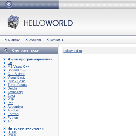
главная
хостинг
контакты
Смотрите также
helloworld.ru
Языки программирования
C#
MS Visual C++
Borland C++
C++ Builder
Visual Basic
Quick Basic
Turbo Pascal
Delphi
JavaScript
Java
PHP
Perl
Assembler
AutoLisp
Fortran
Python
1C
Интернет-технологии
HTML
VRML