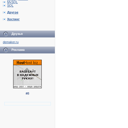
MySQL
SQL
Другое
Хостинг
Друзья
demaker.ru
Реклама
#8