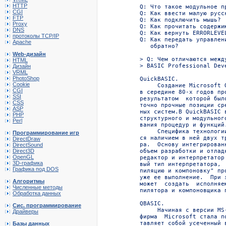
HTTP
CGI
FTP
Proxy
DNS
протоколы TCP/IP
Apache
Web-дизайн
HTML
Дизайн
VRML
PhotoShop
Cookie
CGI
SSI
CSS
ASP
PHP
Perl
Программирование игр
DirectDraw
DirectSound
Direct3D
OpenGL
3D-графика
Графика под DOS
Алгоритмы
Численные методы
Обработка данных
Сис. программирование
Драйверы
Базы данных