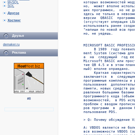
MySQL
SQL
Другое
Хостинг
Друзья
demaker.ru
Реклама
#8