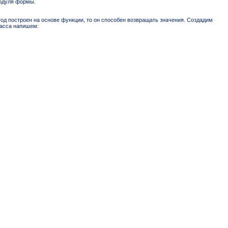
модуля формы.
етод построен на основе функции, то он способен возвращать значения. Создадим
ласса напишем: