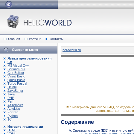
главная
хостинг
контакты
Смотрите также
helloworld.ru
Языки программирования
C#
MS Visual C++
Borland C++
C++ Builder
Visual Basic
Quick Basic
Turbo Pascal
Delphi
JavaScript
Java
PHP
Perl
Assembler
Все материалы данного VBFAQ, по отдельнос
AutoLisp
использоваться только 
Fortran
Python
1C
Содержание
Интернет-технологии
HTML
Справка по среде (IDE) и все, что с ней
VRML
"Я купил 1 диск с VB6. Вызываю