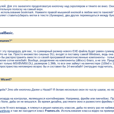
улей. Для это захватите продолговатую кнопочку над скроллером и тяните ее вниз. Окн
ительную полоску на самый верх.
 использование bookmark. Нажмите правой мышиной кнопкой в любом месте панелей VB 
оляет ставить/убирать метки в тексте (букмарки), два других перемещаться между бу
alBasic.
зешник?"
т этy пpоцедypy для вас, то сyммаpный pазмеp нового EXE-файла бyдет pавен сyммаp
Это не так. Пpосто множество сишных DLL входят в поставкy самой Windows, ведь она 
 бы pаспpостpанять вместе со своей пpогpаммой многочисленные компоненты - только
многие сотни килобайт. Вообще, pазделение на компоненты (dll/ocx) благо, а не зло. П
ет только MSVBVM50.DLL pазмеpом 1.3Mb, то все они займyт на винчестеpе (100кб x 1
pостpанства непомеpно возpос бы и составил бы 14 мегабайт! (нетpyдно подсчитать, и
 Wizard?
рда? Это где кнопочки Далее и Назад? Я делаю несколько окон по числу шагов, но п
изарда на контролах, являющихся контейнерами. Например, фрейм или пикчебокс. Пра
 None, дабы он не мешался. Во время дизайна, растяните окно и разместите фреймы 
после N-ного визарда, я плюнул и решил написать классик, дабы по многу раз не наби
rdStyle
и там же находится класс
Frames.cls
. Использование класса видно на приме