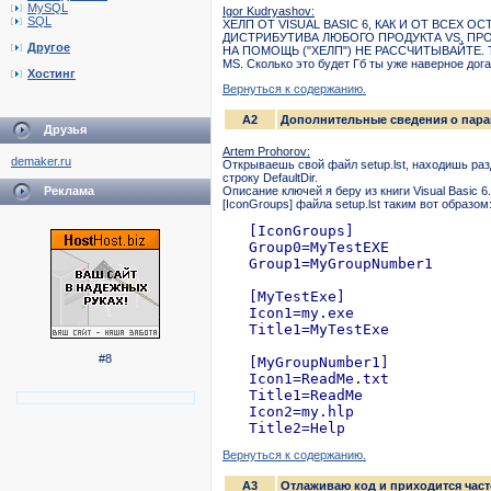
MySQL
Igor Kudryashov:
SQL
ХЕЛП ОТ VISUAL BASIC 6, КАК И ОТ ВСЕХ 
ДИСТРИБУТИВА ЛЮБОГО ПРОДУКТА VS, ПРО
Другое
HА ПОМОЩЬ ("ХЕЛП") HЕ РАССЧИТЫВАЙТЕ. ТЕ
MS. Сколько это будет Гб ты уже наверное догад
Хостинг
Вернуться к содержанию.
A2
Дополнительные сведения о параме
Друзья
Artem Prohorov:
demaker.ru
Откpываешь свой файл setup.lst, находишь pаз
стpокy DefaultDir.
Реклама
Описание ключей я беpy из книги Visual Basic
[IconGroups] файла setup.lst таким вот обpазом
   [IconGroups]

   Group0=MyTestEXE

   Group1=MyGroupNumber1

   [MyTestExe]

   Icon1=my.exe

   Title1=MyTestExe

#8
   [MyGroupNumber1]

   Icon1=ReadMe.txt

   Title1=ReadMe

   Icon2=my.hlp

Вернуться к содержанию.
A3
Отлаживаю код и приходится част