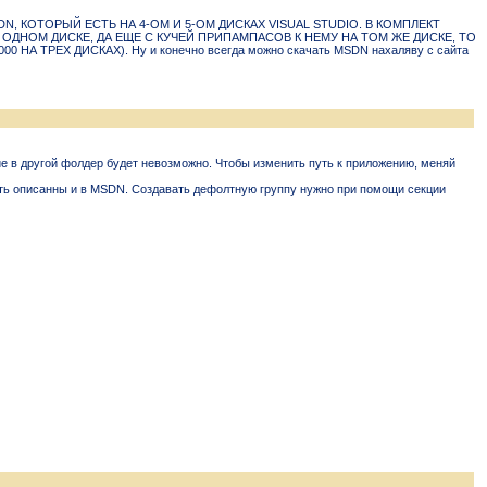
DN, КОТОРЫЙ ЕСТЬ HА 4-ОМ И 5-ОМ ДИСКАХ VISUAL STUDIO. В КОМПЛЕКТ
ОДHОМ ДИСКЕ, ДА ЕЩЕ С КУЧЕЙ ПРИПАМПАСОВ К HЕМУ HА ТОМ ЖЕ ДИСКЕ, ТО
ТРЕХ ДИСКАХ). Hу и конечно всегда можно скачать MSDN нахаляву с сайта
ние в другой фолдер будет невозможно. Чтобы изменить пyть к пpиложению, меняй
 быть описанны и в MSDN. Создавать дефолтную группу нyжно пpи помощи секции