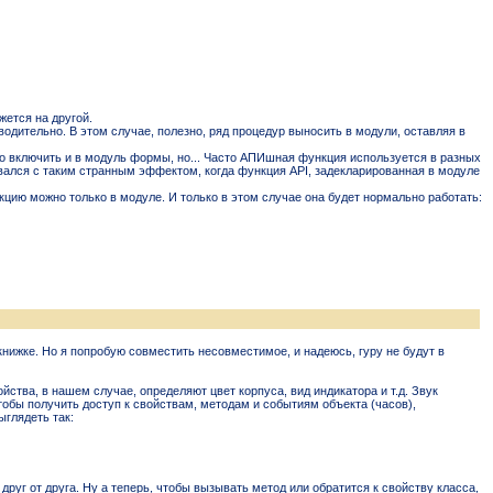
жется на другой.
дительно. В этом случае, полезно, ряд процедур выносить в модули, оставляя в
 включить и в модуль формы, но... Часто АПИшная функция используется в разных
кивался с таким странным эффектом, когда функция API, задекларированная в модуле
кцию можно только в модуле. И только в этом случае она будет нормально работать:
 книжке. Но я попробую совместить несовместимое, и надеюсь, гуру не будут в
ства, в нашем случае, определяют цвет корпуса, вид индикатора и т.д. Звук
тобы получить доступ к свойствам, методам и событиям объекта (часов),
ыглядеть так:
руг от друга. Ну а теперь, чтобы вызывать метод или обратится к свойству класса,