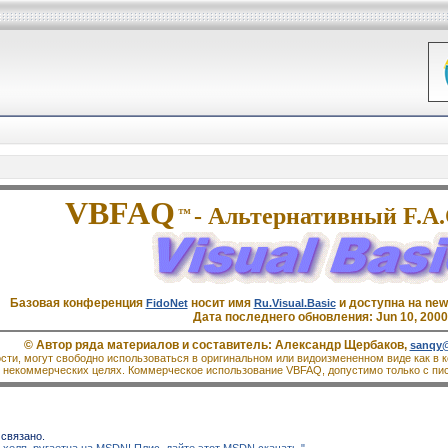
VBFAQ
- Альтернативный F.A.
™
Базовая конференция
носит имя
и доступна на new
FidoNet
Ru.Visual.Basic
Дата последнего обновления: Jun 10, 2000
© Автор ряда материалов и составитель: Александр Щербаков,
sanqy@
ти, могут свободно использоваться в оригинальном или видоизмененном виде как в к
в некоммерческих целях. Коммерческое использование VBFAQ, допустимо только с пис
 связано.
 хелп, ругаетца на MSDN! Плис, дайте этот MSDN скачать."