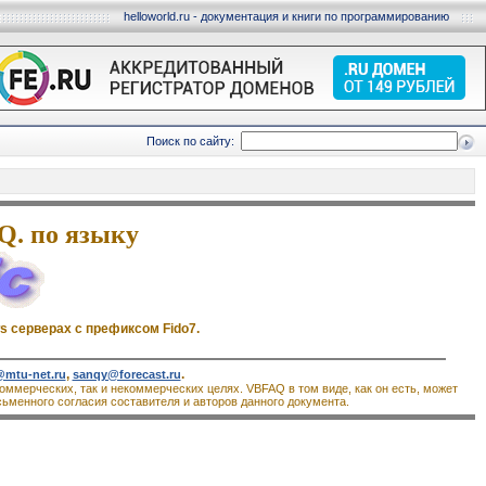
helloworld.ru - документация и книги по программированию
Поиск по сайту:
Q. по языку
s серверах с префиксом Fido7.
,
.
mtu-net.ru
sanqy@forecast.ru
оммерческих, так и некоммерческих целях. VBFAQ в том виде, как он есть, может
ьменного согласия составителя и авторов данного документа.