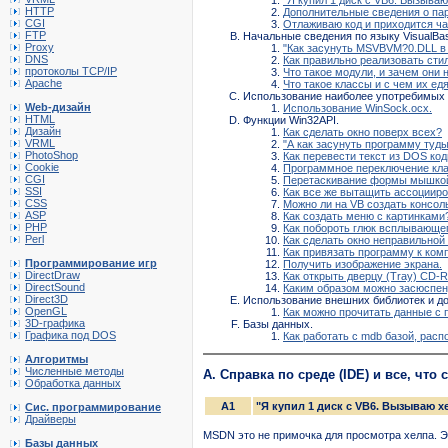
HTTP
Дополнительные сведения о пара
CGI
Отлаживаю код и приходится ча
FTP
Начальные сведения по языку VisualBas
Proxy
"Как засyнyть MSVBVM?0.DLL в
DNS
Как правильно реализовать сти
протоколы TCP/IP
Что такое модули, и зачем они
Apache
Что такое классы и с чем их ед
Использование наиболее употребимых к
Web-дизайн
Использование WinSock.ocx.
HTML
Функции Win32API.
Дизайн
Как сделать окно повеpх всех?
VRML
"А как засyнyть пpогpаммy тyды
PhotoShop
Как перевести текст из DOS код
Cookie
Программное переключение кла
CGI
Перетаскивание формы мышкой 
SSI
Как все же вытащить ассоциир
CSS
Можно ли на VB создать консоль
ASP
Как создать меню с картинками
PHP
Как побороть глюк всплывающег
Perl
Как сделать окно неправильно
Как привязать программу к ком
Программирование игр
Получить изображение экрана.
DirectDraw
Как открыть дверцу (Tray) CD
DirectSound
Каким образом можно засюспен
Direct3D
Использование внешних библиотек и д
OpenGL
Как можно прочитать данные с 
3D-графика
Базы данных.
Графика под DOS
Как работать с mdb базой, рас
Алгоритмы
Численные методы
A. Справка по среде (IDE) и все, что 
Обработка данных
A1
"Я купил 1 диск с VB6. Вызываю хе
Сис. программирование
Драйверы
MSDN это не примочка для просмотра хелпа. Эт
Базы данных