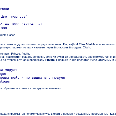
мени

Цвет корпуса"

" на 1000 баксов ;-)

чнем с азов.
 классовым модулем) можно посредством меню
Project|Add Class Module
или же кнопки,
ример с часами, то так и назовем первый классовый модуль: Clock.
нных: Private, Public.
уры приходится решать вопрос: можно ли будет их использовать вне модуля, или он
, а во втором случае с префиксом
Private
. Префикс Public является умолчательным и х
и модуля

ger

риватной, и не видна вне модуля

 и обратитесь из нее к этим двум переменным:
з модуля формы (он по умолчанию уже входит в проект) к созданным переменным. Как в