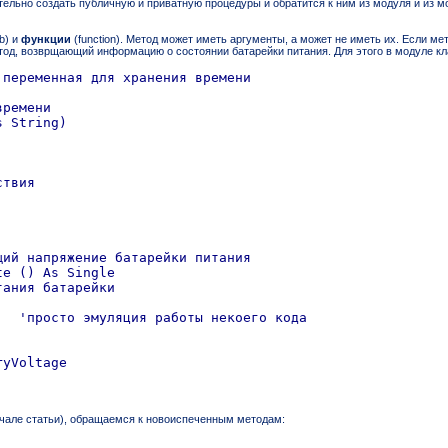
ельно создать публичную и приватную процедуры и обратится к ним из модуля и из 
b) и
функции
(function). Метод может иметь аргументы, а может не иметь их. Если м
тод, возврщающий информацию о состоянии батарейки питания. Для этого в модуле к
переменная для хранения времени

ремени

 String)

твия

ий напряжение батарейки питания

e () As Single

ания батарейки

  'просто эмуляция работы некоего кода

yVoltage

начале статьи), обращаемся к новоиспеченным методам: