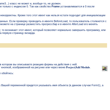
e3...) класс не может и, вообще-то, не должен.
 только с индексом 0. Так как свойство
Frame
устанавливается в 0
после
корректны. Кроме того этот ивент как нельзя кстати подходит для инициализации
нных. Если проверку проводить в ивенте BeforeLoad, то пользователь столкнется с
 можете на странице разместить прогрессбар и в ивенте AfterLoad его менять
 то возникает этот ивент, который позволяет нормально завершить программу, или
на первую страницу визарда.
в котором вы описываете реакцию формы на действия с ней.
т кнопкой, изображенной на рисунке или через меню
Project|Add Module
.
е обойтись:
 к Вашей переменной придется указывать имя объекта (в данном случае Form1), а