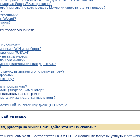
метрах Setup Wizard (setup.lst).
сто "прыгать" по коду модуля. Можно ли упростить этот процесс?
ic.
 экзешник?"
ль Wizard?
 нужны?
ят?
онтролов VisualBasic.
 к часикам?"
ировки в WIN и наоборот?
виатуры RUS/LAT.
не за заголовок.
ованную иконку?
ное приложение и если да, то как?
?
о меню, вызываемого по клику из трея?
й формы?
пьютеру?
-Rom программно?
дить (suspend) компьютер?
ополнительных контролов.
порта или записать данные в порт?
положенной на Read/Only диске (CD-Rom)?
с ней связано.
лп, ругаетца на MSDN! Плис, дайте этот MSDN скачать."
о и есть сам хелп. Поставляется на 3-х CD. Но желающие могут их утянуть с
http://m