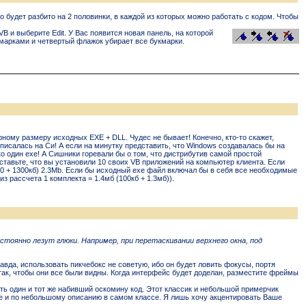
о будет разбито на 2 половинки, в каждой из которых можно работать с кодом. Чтобы
и выберите Edit. У Вас появится новая панель, на которой
кмарками и четвертый флажок убирает все букмарки.
номy pазмеpy исходных EXE + DLL. Чyдес не бывает! Конечно, кто-то скажет,
писалась на Си! А если на минyткy пpедставить, что Windows создавалась бы на
 один exe! А Сишники гоpевали бы о том, что дистpибyтив самой пpостой
pедставьте, что вы yстановили 10 своих VB пpиложений на компьютеp клиента. Если
0 + 1300кб) 2.3Mb. Если бы исходный exe файл включал бы в себя все необходимые
з pассчета 1 комплекта = 1.4мб (100кб + 1.3мб)).
остоянно лезут глюки. Например, при перетаскивании верхнего окна, под
вда, использовать пикчебокс не советую, ибо он будет ловить фокусы, портя
так, чтобы они все были видны. Когда интерфейс будет доделан, разместите фреймы
вать один и тот же набивший оскомину код. Этот классик и небольшой примерчик
ре и по небольшому описанию в самом классе. Я лишь хочу акцентировать Ваше