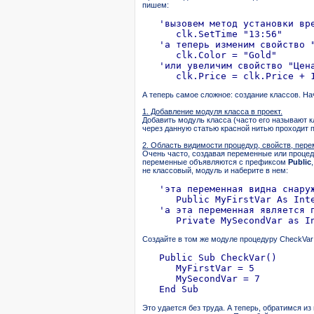
пишем:
   'вызовем метод установки вре
      clk.SetTime "13:56"

   'а теперь изменим свойство "
      clk.Color = "Gold"

   'или увеличим свойство "Цена
А теперь самое сложное: создание классов. На
1. Добавление модуля класса в проект.
Добавить модуль класса (часто его называют
через данную статью красной нитью проходит п
2. Область видимости процедур, свойств, переме
Очень часто, создавая переменные или процед
переменные объявляются с префиксом
Public
не классовый, модуль и наберите в нем:
   'эта переменная видна снаруж
      Public MyFirstVar As Inte
   'а эта переменная является п
Создайте в том же модуле процедуру CheckVar
   Public Sub CheckVar()

      MyFirstVar = 5

      MySecondVar = 7

Это удается без труда. А теперь, обратимся и