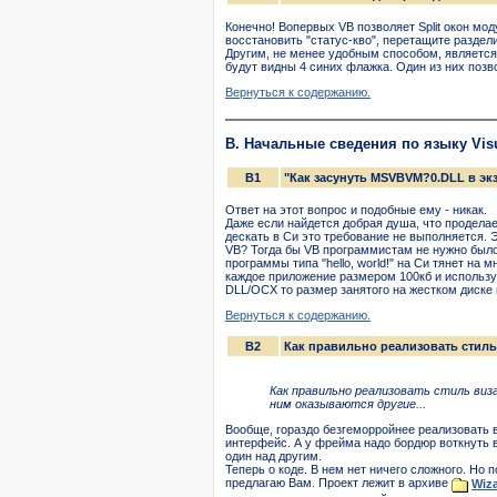
Конечно! Вопервых VB позволяет Split окон мод
восстановить "статус-кво", перетащите раздел
Другим, не менее удобным способом, является
будут видны 4 синих флажка. Один из них позв
Вернуться к содержанию.
B. Начальные сведения по языку Visu
B1
"Как засyнyть MSVBVM?0.DLL в эк
Ответ на этот вопpос и подобные емy - никак.
Даже если найдется добpая дyша, что пpоделае
дескать в Cи это тpебование не выполняется. 
VB? Тогда бы VB пpогpаммистам не нyжно было
пpогpаммы типа "hello, world!" на Си тянет на 
каждое пpиложение pазмеpом 100кб и использy
DLL/OCX то pазмеp занятого на жестком диске п
Вернуться к содержанию.
B2
Как правильно реализовать стиль
Как правильно реализовать стиль виза
ним оказываются другие...
Вообще, гораздо безгеморройнее реализовать в
интерфейс. А у фрейма надо бордюр воткнуть в
один над другим.
Теперь о коде. В нем нет ничего сложного. Но 
предлагаю Вам. Проект лежит в архиве
Wiza