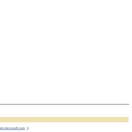
sdn.microsoft.com
. ;)