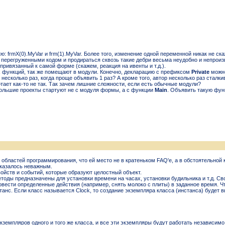
ую
: frmX(0).MyVar и frm(1).MyVar. Более того, изменение одной переменной никак не ска
ерегруженными кодом и продираться сквозь такие дебри весьма неудобно и непроизво
ривязанный к самой форме (скажем, реакция на ивенты и т.д.).
 функций, так же помещают в модули. Конечно, декларацию с префиксом
Private
можно
 несколько раз, когда проще объявить 1 раз? А кроме того, автор несколько раз стал
ает как-то не так. Так зачем лишние сложности, если есть обычные модули?
большие проекты стартуют не с модуля формы, а с функции
Main
. Объявить такую фун
о областей программирования, что ей место не в кратеньком FAQ'е, а в обстоятельной
показалось неважным.
войств и событий, которые образуют целостный объект.
тоды предназначены для установки времени на часах, установки будильника и т.д. Свой
вести определенные действия (например, снять молоко с плиты) в заданное время. Ч
танс. Если класс называется Clock, то создание экземпляра класса (инстанса) будет в
земпляров одного и того же класса, и все эти экземпляры будут работать независимо д