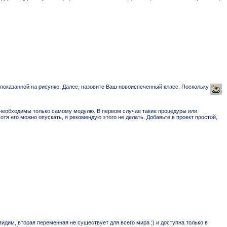
 показанной на рисунке. Далее, назовите Ваш новоиспеченный класс. Поскольку
и необходимы только самому модулю. В первом случае такие процедуры или
отя его можно опускать, я рекомендую этого не делать. Добавьте в проект простой,
идим, вторая переменная не существует для всего мира ;) и доступна только в