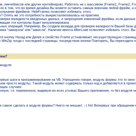
, пикчебоксов или других контейнеров). Работать не с массивом (Frame1, Frame2, Fram
ло в том, что во время дизайна Вы можете оставить самым верхним любой фрейм, а не
елькание фреймов. HideFrames позволяет избежать этого.
ы? Опять же это потребность выкристаллизовалась на практике.
оверки валидности введенных данных, и запрещения изменений фрейма, если данные не
жащая эти контролы будет визуализирована.
ных операций. Например, Вы создали визарда для проверки валидности Вашей базы да
мма "замерзла" или "зависла". Наличие ивента AfterLoad позволяет избежать этого. Вы
ете кнопку Назад или Далее и свойство Frame устнавливает несуществующую страницу,
 в WinZip, когда с последней страницы, посредством кнопки Повторить, Вы переходите 
жны?
 модуля:
вые шаги в программировании на VB. Упрощенно говоря, модуль формы это то окно 
ем просто модуль). Такой модуль может содержать только код и добавляется в проек
ющих случаях:
ную, т.е. переменную, видимую во всех уголках Вашего приложения, то без модуля н
оже самое сделать в модуле формы? Никто не мешает. ;-) Но! Вопервых при обращении