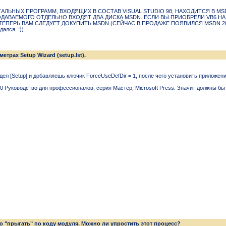
ОСТАЛЬHЫХ ПРОГРАММ, ВХОДЯЩИХ В СОСТАВ VISUAL STUDIO 98, HАХОДИТСЯ В MS
ДАВАЕМОГО ОТДЕЛЬHО ВХОДЯТ ДВА ДИСКА MSDN. ЕСЛИ ВЫ ПРИОБРЕЛИ VB6 HА 
ПЕРЬ ВАМ СЛЕДУЕТ ДОКУПИТЬ MSDN (СЕЙЧАС В ПРОДАЖЕ ПОЯВИЛСЯ MSDN 2000 HА 
ался. :))
трах Setup Wizard (setup.lst).
дел [Setup] и добавляешь ключик ForceUseDefDir = 1, после чего установить приложе
 6.0 Рyководство для пpофессионалов, сеpия Мастеp, Microsoft Press. Значит должны
:
о "прыгать" по коду модуля. Можно ли упростить этот процесс?