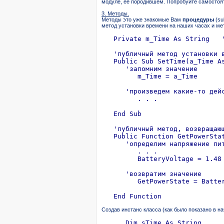
модуле, ее породившем. Попробуйте самостоят
3. Методы.
Методы это уже знакомые Вам
процедуры
(su
метод установки времени на наших часах и ме
   Private m_Time As String   '
   'публичный метод установки в
   Public Sub SetTime(a_Time As
      'запомним значение

         m_Time = a_Time

      'произведем какие-то дейс
         . . .

   End Sub

   'публичный метод, возвращающ
   Public Function GetPowerStat
      'определим напряжение пит
         . . .

         BatteryVoltage = 1.48 
      'возвратим значение

         GetPowerState = Batter
Создав инстанс класса (как было показано в 
      Dim sTime As String
