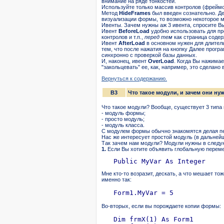
внимание на ряде тонкостей.
Используйте только массив контролов (фреймов
Метод
HideFrames
был введен сознательно. Де
визуализации формы, то возможно некоторое м
Ивенты. Зачем нужны аж 3 ивента, спросите В
Ивент
BeforeLoad
удобно использовать для пр
контролов и т.п.,
перед тем
как страница содер
Ивент
AfterLoad
в основном нужен для длитель
тем, что после нажатия на кнопку Далее програ
синхронно с проверкой базы данных.
И, наконец, ивент
OverLoad
. Когда Вы нажима
"закольцевать" ее, как, например, это сделано
Вернуться к содержанию.
B3
Что такое модули, и зачем они ну
Что такое модули? Вообще, существует 3 типа
- модуль формы;
- просто модуль;
- модуль класса.
С модулем формы обычно знакомятся делая пер
Нас же интересует простой модуль (в дальнейш
Так зачем нам модули? Модули нужны в следу
1.
Если Вы хотите объявить глобальную перемен
Мне кто-то возразит, дескать, а что мешает т
именно так:
Во-вторых, если вы порождаете копии формы:
   Dim frmX(1) As Form1
