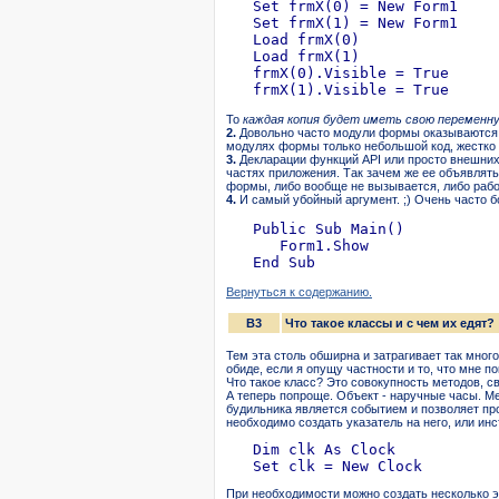
   Set frmX(0) = New Form1

   Set frmX(1) = New Form1

   Load frmX(0)

   Load frmX(1)

   frmX(0).Visible = True

То
каждая копия будет иметь свою переменн
2.
Довольно часто модули формы оказываются п
модулях формы только небольшой код, жестко п
3.
Декларации функций API или просто внешних
частях приложения. Так зачем же ее объявлять
формы, либо вообще не вызывается, либо работ
4.
И самый убойный аргумент. ;) Очень часто 
   Public Sub Main()

      Form1.Show

Вернуться к содержанию.
B3
Что такое классы и с чем их едят?
Тем эта столь обширна и затрагивает так мног
обиде, если я опущу частности и то, что мне 
Что такое класс? Это совокупность методов, с
А теперь попроще. Объект - наручные часы. Ме
будильника является событием и позволяет про
необходимо создать указатель на него, или инс
   Dim clk As Clock

При необходимости можно создать несколько эк