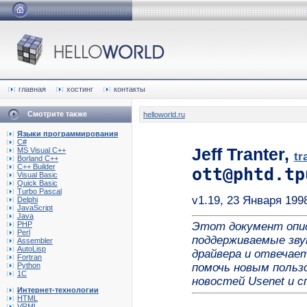
главная
хостинг
контакты
Смотрите также
helloworld.ru
Языки программирования
C#
Jeff Tranter,
MS Visual C++
tr
Borland C++
C++ Builder
ott@phtd.tp
Visual Basic
Quick Basic
Turbo Pascal
v1.19, 23 Января 199
Delphi
JavaScript
Java
PHP
Этот документ опис
Perl
поддерживаемые зву
Assembler
AutoLisp
драйвера и отвечает
Fortran
Python
помочь новым польз
1C
новостей Usenet и с
Интернет-технологии
HTML
VRML