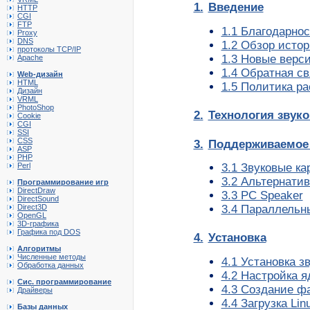
1.
Введение
HTTP
CGI
FTP
1.1 Благодарно
Proxy
DNS
1.2 Обзор исто
протоколы TCP/IP
1.3 Новые верси
Apache
1.4 Обратная св
Web-дизайн
HTML
1.5 Политика р
Дизайн
VRML
PhotoShop
2.
Технология звуко
Cookie
CGI
SSI
CSS
3.
Поддерживаемое
ASP
PHP
Perl
3.1 Звуковые ка
3.2 Альтернати
Программирование игр
DirectDraw
3.3 PC Speaker
DirectSound
Direct3D
3.4 Параллельн
OpenGL
3D-графика
Графика под DOS
4.
Установка
Алгоритмы
Численные методы
4.1 Установка з
Обработка данных
4.2 Настройка я
Сис. программирование
4.3 Создание ф
Драйверы
4.4 Загрузка Li
Базы данных