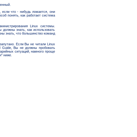
венный.
, если что - нибудь ломается, они
соб понять, как работает система
министрирования Linux системы.
ы должны знать, как использовать
лжны знать, что большинство команд
запутано. Если Вы не читали Linux
ll Guide, Вы не должны пробовать
варийных ситуаций, намного проще
' ниже.