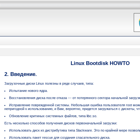
Linux Bootdisk HOWTO
2. Введение.
Загрузочные диски Linux полезны в ряде случаев, типа:
Испытание нового ядра.
Восстановления диска после отказа --- от потерянного сектора начальной загрузк
Исправление поврежденной системы. Небольшая ошибка пользователя root мож
непригодной к использованию, и Вам, вероятно, придется загружаться с дискеты, чт
Обновление критиных системных файлов, типа libc.so.
Есть несколько способов получения дисков первоначальной загрузки:
Использовать диск из дистрибутива типа Slackware. Это по крайней мере позвол
Использовать пакет rescue для создания спасательного диска.