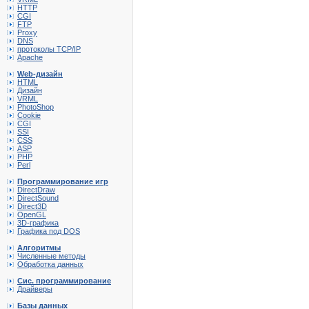
HTTP
CGI
FTP
Proxy
DNS
протоколы TCP/IP
Apache
Web-дизайн
HTML
Дизайн
VRML
PhotoShop
Cookie
CGI
SSI
CSS
ASP
PHP
Perl
Программирование игр
DirectDraw
DirectSound
Direct3D
OpenGL
3D-графика
Графика под DOS
Алгоритмы
Численные методы
Обработка данных
Сис. программирование
Драйверы
Базы данных