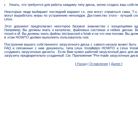
Узнать, что требуется для работы каждому типу диска, затем создать ваш собст
Некоторые люди выбирают последний вариант т.к. они могут справться сами. Т.о.
могут выработать меры по устранению неполадок. Достоинство этого - лучший спо
Linux.
Этот документ предполагает некоторое базовое знакомство с концепциями ад
Например, Вы должны знать о каталогах, файловых системах и гибких дисках. В
mount и df. Вы должны знать файлы /etc/passwd и fstab и на что они похожи. Вы до
в этом HOWTO должен выполнять пользователь root.
Построение вашего собственного загрузочного диска с самого начала может быть 
FAQ и связанные с ним документы, типа Linux Installation HOWTO и Linux Insta
создавать загрузочные дискеты . Если Вам нужен рабочий загрузочный диск для а
загрузить предварительно созданный. См. Приложение "Pre-made загрузочные диски'
[
Назад
|
Оглавление
|
Далее
]