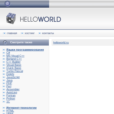
главная
хостинг
контакты
Смотрите также
helloworld.ru
Языки программирования
C#
MS Visual C++
Borland C++
C++ Builder
Visual Basic
Quick Basic
Turbo Pascal
Delphi
JavaScript
Java
PHP
Perl
Assembler
AutoLisp
Fortran
Python
1C
Интернет-технологии
HTML
VRML