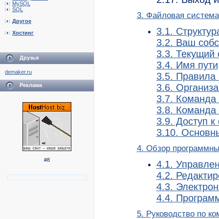
MySQL
SQL
3. Файловая система
Другое
3.1. Структу
Хостинг
3.2. Ваш соб
3.3. Текущий
Друзья
3.4. Имя пути
demaker.ru
3.5. Правила
Реклама
3.6. Организ
3.7. Команда
3.8. Команда 
3.9. Доступ к
3.10. Основн
4. Обзор программны
#8
4.1. Управле
4.2. Редактир
4.3. Электрон
4.4. Програм
5. Руководство по к