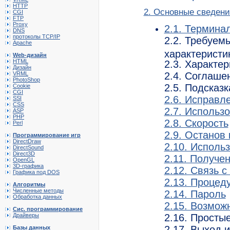
HTTP
2. Основные сведени
CGI
FTP
Proxy
2.1. Термина
DNS
протоколы TCP/IP
2.2. Требуем
Apache
характеристи
Web-дизайн
HTML
2.3. Характе
Дизайн
VRML
2.4. Соглаше
PhotoShop
2.5. Подсказ
Cookie
CGI
2.6. Исправл
SSI
CSS
2.7. Использ
ASP
PHP
2.8. Скорость
Perl
2.9. Останов
Программирование игр
DirectDraw
2.10. Исполь
DirectSound
Direct3D
2.11. Получе
OpenGL
3D-графика
2.12. Связь 
Графика под DOS
2.13. Процед
Алгоритмы
Численные методы
2.14. Пароль
Обработка данных
2.15. Возмож
Сис. программирование
Драйверы
2.16. Просты
2.17. Выход 
Базы данных