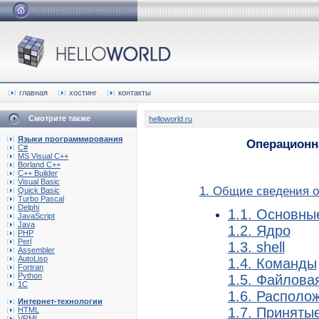
главная
хостинг
контакты
Смотрите также
helloworld.ru
Языки программирования
Операционна
C#
MS Visual C++
Borland C++
C++ Builder
Visual Basic
1. Общие сведения о
Quick Basic
Turbo Pascal
Delphi
1.1. Основны
JavaScript
Java
1.2. Ядро
PHP
Perl
1.3. shell
Assembler
AutoLisp
1.4. Команды
Fortran
Python
1.5. Файлова
1C
1.6. Располо
Интернет-технологии
1.7. Приняты
HTML
VRML