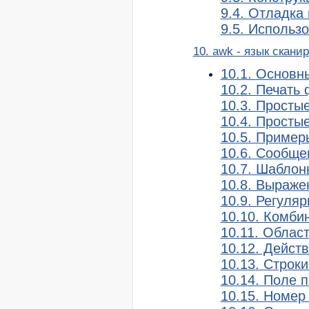
9.4. Отладка
9.5. Использ
10. awk - язык скани
10.1. Основн
10.2. Печать
10.3. Просты
10.4. Просты
10.5. Пример
10.6. Сообще
10.7. Шаблон
10.8. Выраже
10.9. Регуля
10.10. Комби
10.11. Облас
10.12. Дейст
10.13. Строк
10.14. Поле 
10.15. Номер