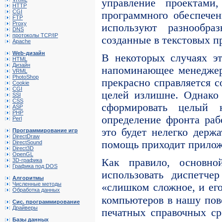
управление проектами
HTTP
CGI
программного обеспечен
FTP
Proxy
используют разнообра
DNS
протоколы TCP/IP
созданные в текстовых п
Apache
Web-дизайн
В некоторых случаях эт
HTML
Дизайн
напоминающее менеджеру
VRML
PhotoShop
прекрасно справляется с
Cookie
CGI
целей излишне. Однако 
SSI
CSS
сформировать целый н
ASP
PHP
определение фронта раб
Perl
это будет нелегко держ
Программирование игр
DirectDraw
помощь приходит приложе
DirectSound
Direct3D
OpenGL
Как правило, основно
3D-графика
Графика под DOS
использовать диспетче
Алгоритмы
Численные методы
«слишком сложное, и его
Обработка данных
компьютеров в нашу пов
Сис. программирование
Драйверы
печатных справочных ср
Базы данных