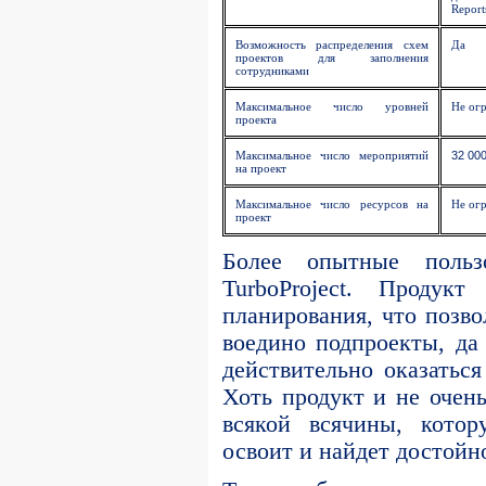
Report
Возможность распределения схем
Да
проектов для заполнения
сотрудниками
Максимальное число уровней
Не ог
проекта
Максимальное число мероприятий
32 00
на проект
Максимальное число ресурсов на
Не ог
проект
Более опытные польз
TurboProject. Продук
планирования, что позво
воедино подпроекты, да 
действительно оказаться
Хоть продукт и не очен
всякой всячины, котор
освоит и найдет достойн