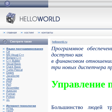
главная
хостинг
контакты
Смотрите также
helloworld.ru
Программное обеспечен
Языки программирования
C#
доступно как
MS Visual C++
Borland C++
в финансовом отношении
C++ Builder
Visual Basic
три новых диспетчера п
Quick Basic
Turbo Pascal
Delphi
JavaScript
Java
Управление 
PHP
Perl
Assembler
AutoLisp
Fortran
Python
1C
Интернет-технологии
Большинство людей тр
HTML
VRML