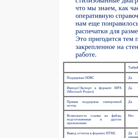
стилизованные диагр
что мы знаем, как ча
оперативную справоч
нам еще понравилось
распечатки для разм
Это пригодится тем 
закрепленное на сте
работе.
TurboP
Поддержка ODBC
Да
Импорт/Экспорт в формате MPX
Да
(Microsoft Project)
Прямая поддержка электронной
Да
почты
Возможность ссылки на файлы,
Нет
подготовленные в других
приложениях
Вывод отчетов в формате HTML
Да (Э
дина