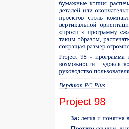
бумажные копии; распеч
деталей или окончатель
проектов столь компак
вертикальной ориентаци
«просит» программу сжа
таким образом, распечат
сокращая размер огромно
Project 98 - программа
возможности удовлетв
руководство пользовател
Вердикт PC Plus
Project 98
За:
легка и понятна 
Против:
ссылки, вып