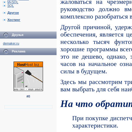
жаловаться на чрезмер
MySQL
SQL
руководство должно вм
Другое
комплексно разобраться 
Хостинг
Другой причиной, удерж
обеспечения, является ц
Друзья
несколько тысяч фунто
demaker.ru
хорошие программы всего
Реклама
это не дешево, однако,
часов на начальное озн
силы в будущем.
Здесь мы рассмотрим тр
вам выбрать для себя на
#8
На что обрати
При покупке диспетч
характеристики.