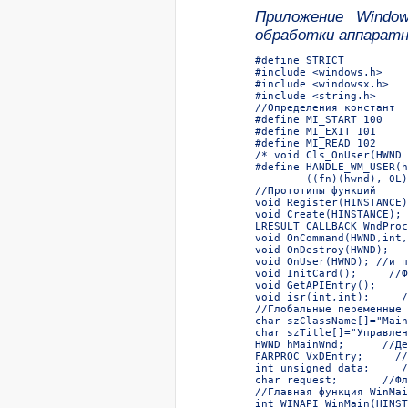
Приложение Windo
обработки аппаратн
#define STRICT  

#include <windows.h>  

#include <windowsx.h>  

#include <string.h>  

//Определения констант  

#define MI_START 100    
#define MI_EXIT 101     
#define MI_READ 102     
/* void Cls_OnUser(HWND 
#define HANDLE_WM_USER(h
        ((fn)(hwnd), 0L)
//Прототипы функций  

void Register(HINSTANCE)
void Create(HINSTANCE); 
LRESULT CALLBACK WndProc
void OnCommand(HWND,int,
void OnDestroy(HWND);   
void OnUser(HWND); //и п
void InitCard();     //Ф
void GetAPIEntry();     
void isr(int,int);     /
//Глобальные переменные  
char szClassName[]="Main
char szTitle[]="Управлен
HWND hMainWnd;      //Де
FARPROC VxDEntry;     //
int unsigned data;     /
char request;       //Фл
//Главная функция WinMai
int WINAPI WinMain(HINST