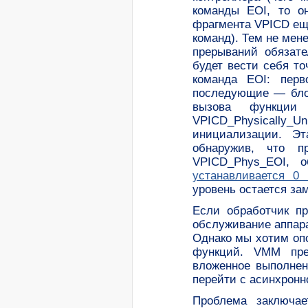
команды EOI, то о
фрагмента VPICD ещ
команд). Тем не мен
прерываний обязате
будет вести себя то
команда EOI: перв
последующие — блок
вызова функции 
VPICD_Physically
инициализации. Э
обнаружив, что п
VPICD_Phys_EOI, 
устанавливается 
уровень остается за
Если обработчик пр
обслуживание аппара
Однако мы хотим опо
функций. VMM пред
вложенное выполнен
перейти с асинхронн
Проблема заключае