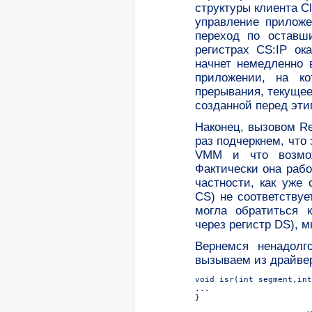
структуры клиента Cl
управление приложе
переход по оставши
регистрах CS:IP ок
начнет немедленно 
приложении, на ко
прерывания, текущее
созданной перед эти
Наконец, вызовом R
раз подчеркнем, что
VMM и что возмож
Фактически она раб
частности, как уже
CS) не соответствуе
могла обратиться 
через регистр DS), 
Вернемся ненадолг
вызываем из драйве
void isr(int segment,int
...  

}  