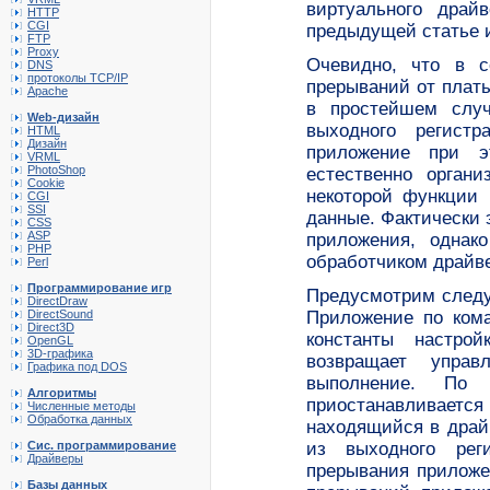
виртуального драй
HTTP
CGI
предыдущей статье 
FTP
Proxy
Очевидно, что в с
DNS
протоколы TCP/IP
прерываний от платы
Apache
в простейшем случ
Web-дизайн
выходного регистр
HTML
Дизайн
приложение при э
VRML
PhotoShop
естественно орган
Cookie
некоторой функции 
CGI
SSI
данные. Фактически 
CSS
ASP
приложения, однак
PHP
обработчиком драйве
Perl
Программирование игр
Предусмотрим следу
DirectDraw
DirectSound
Приложение по кома
Direct3D
константы настро
OpenGL
3D-графика
возвращает управ
Графика под DOS
выполнение. По 
Алгоритмы
приостанавливае
Численные методы
Обработка данных
находящийся в драй
Сис. программирование
из выходного рег
Драйверы
прерывания приложе
Базы данных