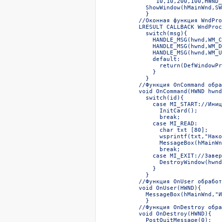
     10,10,200,100,HWND_
  ShowWindow(hMainWnd,SW
  }  

//Оконная функция WndPro
LRESULT CALLBACK WndProc
  switch(msg){  

    HANDLE_MSG(hwnd,WM_C
    HANDLE_MSG(hwnd,WM_D
    HANDLE_MSG(hwnd,WM_U
    default:  

      return(DefWindowPr
    }  

  }  

//Функция OnCommand обра
void OnCommand(HWND hwnd
  switch(id){  

    case MI_START://Иниц
      InitCard();  

      break;  

    case MI_READ:  

      char txt [80];  

      wsprintf(txt,"Нако
      MessageBox(hMainWn
      break;  

    case MI_EXIT://Завер
      DestroyWindow(hwnd
    }  

  }  

//Функция OnUser обработ
void OnUser(HWND){  

  MessageBox(hMainWnd,"И
  }  

//Функция OnDestroy обра
void OnDestroy(HWND){  

  PostQuitMessage(0);  
