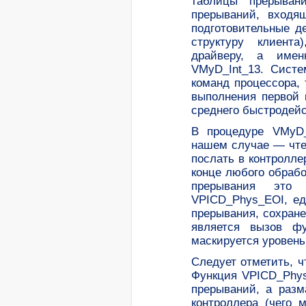
таблицы прерыван
прерываний, входя
подготовительные д
структуру клиента
драйверу, а имен
VMyD_Int_13. Систе
команд процессора,
выполнения первой 
среднего быстродейст
В процедуре VMyD_
нашем случае — чте
послать в контролле
конце любого обрабо
прерывания это
VPICD_Phys_EOI, ед
прерывания, сохран
является вызов фу
маскируется уровень
Следует отметить, 
Функция VPICD_Phys
прерываний, а разм
контроллера (чего 