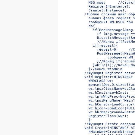
  MSG msg;      //Структ
  Register(hInstance);  
  Create(hInstance);    
/*Более сложный цикл обр
  анализ флага request з
  сообщения WM_USER при 
  do{  

    if(PeekMessage(&msg,
      if (msg.message ==
      DispatchMessage(&m
      }//Конец if(PeekMe
    if(request){  

      request=0;     //С
      PostMessage(hMainW
           сообщение WM_
      }//Конец if(reques
    }while(1);//Конец do
  }//Конец WinMain  

//Функция Register регис
void Register(HINSTANCE 
  WNDCLASS wc;  

  memset(&wc,0,sizeof(wc
  wc.lpszClassName=szCla
  wc.hInstance=hInst;  

  wc.lpfnWndProc=WndProc
  wc.lpszMenuName="Main"
  wc.hCursor=LoadCursor(
  wc.hIcon=LoadIcon(NULL
  wc.hbrBackground=GetSt
  RegisterClass(&wc);  

  }  

//Функция Create создани
void Create(HINSTANCE hI
  hMainWnd=CreateWindow(