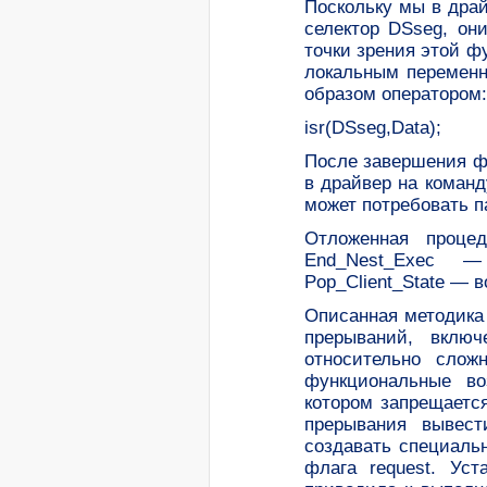
Поскольку мы в драй
селектор DSseg, он
точки зрения этой ф
локальным переменн
образом оператором:
isr(DSseg,Data);
После завершения фу
в драйвер на коман
может потребовать п
Отложенная проце
End_Nest_Exec —
Pop_Client_State — 
Описанная методика
прерываний, включ
относительно слож
функциональные во
котором запрещаетс
прерывания вывест
создавать специаль
флага request. Ус