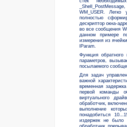
стек необходимы
_Shell_PostMessa
WM_USER. Легко у
полностью сформи
дескриптор окна-адр
во все сообщения W
данном примере по
измерения из ячейк
lParam.
Функция обратного 
параметров, вызыва
посылаемого сообще
Для задач управле
важной характерист
временная задержка
первой команды о
виртуального драй
обработчик, включен
выполнение котор
понадобиться 10..
издержек не было 
обработчик прерыва