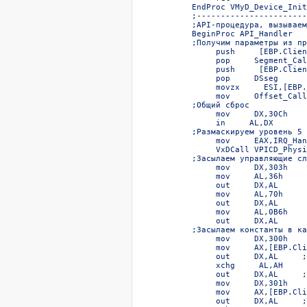
EndProc VMyD_Device_Init
;-----------------------
;API-процедура, вызываем
BeginProc API_Handler  

;Получим параметры из пр
     push     [EBP.Clien
     pop     Segment_Cal
     push     [EBP.Clien
     pop     DSseg  

     movzx     ESI,[EBP.
     mov     Offset_Call
;Общий сброс  

     mov     DX,30Ch  

     in     AL,DX  

;Размаскируем уровень 5 
     mov     EAX,IRQ_Han
     VxDCall VPICD_Physi
;Засылаем управляющие сл
     mov     DX,303h  

     mov     AL,36h     
     out     DX,AL  

     mov     AL,70h     
     out     DX,AL  

     mov     AL,0B6h    
     out     DX,AL  

;Засылаем константы в ка
     mov     DX,300h    
     mov     AX,[EBP.Cli
     out     DX,AL     ;
     xchg     AL,AH  

     out     DX,AL     ;
     mov     DX,301h    
     mov     AX,[EBP.Cli
     out     DX,AL     ;