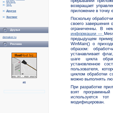
прерываний прилож
MySQL
SQL
возвращает управле
приложение в точку е
Другое
Хостинг
Поскольку обработч
своего завершения о
ограниченны. В не
Друзья
информации —
Mess
demaker.ru
предыдущем пример
WinMain() о прихо
Реклама
образом: обработч
устанавливает флаг
шаге цикла обра
установленное сос
пользователя, кот
циклом обработки с
можно выполнять люб
#8
При разработке при
взят программный
используется то
модифицирован.