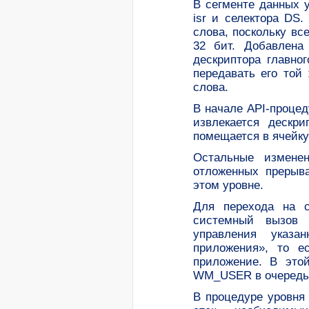
В сегменте данных 
isr и селектора DS
слова, поскольку в
32 бит. Добавлена
дескриптора главно
передавать его той
слова.
В начале API-процед
извлекается дескр
помещается в ячейку
Остальные измене
отложенных прерыва
этом уровне.
Для перехода на с
системный вызов _
управления указа
приложения», то е
приложение. В это
WM_USER в очередь 
В процедуре уровня