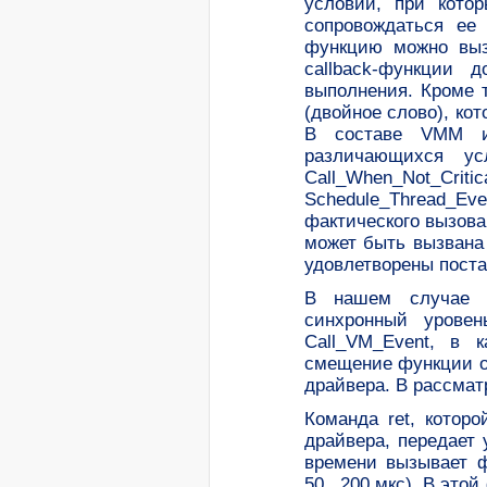
условий, при кото
сопровождаться ее 
функцию можно выз
callback-функции 
выполнения. Кроме 
(двойное слово), кот
В составе VMM и
различающихся усл
Call_When_Not_Crit
Schedule_Thread_E
фактического вызова
может быть вызвана 
удовлетворены поста
В нашем случае с
синхронный урове
Call_VM_Event, в к
смещение функции об
драйвера. В рассмат
Команда ret, котор
драйвера, передает
времени вызывает ф
50...200 мкс). В это