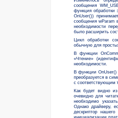
Изменилось опред
сообщения WM_USER
функция обработки 
OnUser()) принима
сообщения wParam в
необходимости пер
было расширить сост
Цикл обработки со
обычную для просты
В функции OnComma
«Чтение» (идентиф
необходимости.
В функции OnUser() 
преобразуется в сим
с соответствующим т
Как будет видно из
очевидно для чита
необходимо указат
Однако драйверу, е
дескриптор нашего 
инициализации платы