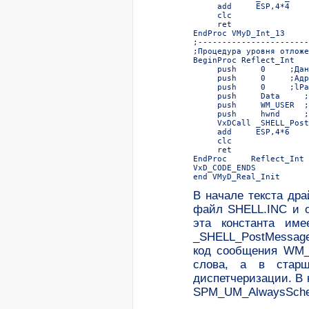
     add     ESP,4*4    
     clc  

     ret  

EndProc VMyD_Int_13  

;-----------------------
;Процедура уровня отложе
BeginProc Reflect_Int  

     push     0     ;Дан
     push     0     ;Адр
     push     0     ;lPa
     push     Data     ;
     push     WM_USER  ;
     push     hwnd     ;
     VxDCall _SHELL_Post
     add     ESP,4*6    
     clc  

     ret  

EndProc     Reflect_Int  
VxD_CODE_ENDS  

end VMyD_Real_Init  
В начале текста др
файл SHELL.INC и 
эта константа им
_SHELL_PostMessage
код сообщения WM_
слова, а в стар
диспетчеризации. В 
SPM_UM_AlwaysSche