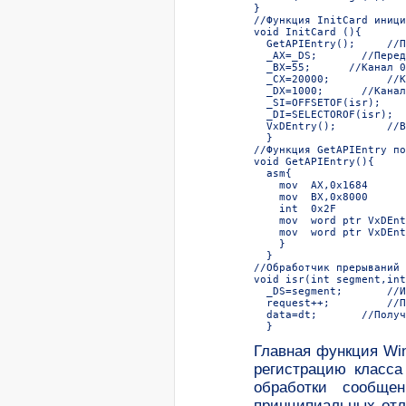
}  

//Функция InitCard иници
void InitCard (){  

  GetAPIEntry();     //П
  _AX=_DS;       //Перед
  _BX=55;      //Канал 0
  _CX=20000;         //К
  _DX=1000;      //Канал
  _SI=OFFSETOF(isr);    
  _DI=SELECTOROF(isr);  
  VxDEntry();        //В
  }  

//Функция GetAPIEntry по
void GetAPIEntry(){  

  asm{  

    mov  AX,0x1684  

    mov  BX,0x8000  

    int  0x2F  

    mov  word ptr VxDEnt
    mov  word ptr VxDEnt
    }  

  }  

//Обработчик прерываний 
void isr(int segment,int
  _DS=segment;       //И
  request++;         //П
  data=dt;       //Получ
  }  
Главная функция Win
регистрацию класса 
обработки сообще
принципиальных отл