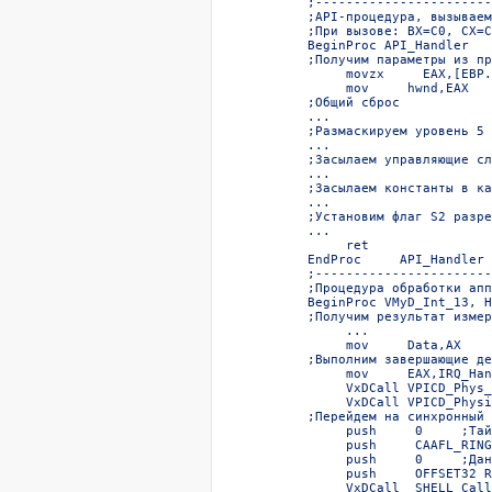
;-----------------------
;API-процедура, вызываем
;При вызове: BX=C0, CX=C
BeginProc API_Handler  

;Получим параметры из пр
     movzx     EAX,[EBP.
     mov     hwnd,EAX  

;Общий сброс  

...  

;Размаскируем уровень 5 
...  

;Засылаем управляющие сл
...  

;Засылаем константы в ка
...  

;Установим флаг S2 разре
...  

     ret  

EndProc     API_Handler  
;-----------------------
;Процедура обработки апп
BeginProc VMyD_Int_13, H
;Получим результат измер
     ...  

     mov     Data,AX    
;Выполним завершающие де
     mov     EAX,IRQ_Han
     VxDCall VPICD_Phys_
     VxDCall VPICD_Physi
;Перейдем на синхронный 
     push     0     ;Тай
     push     CAAFL_RING
     push     0     ;Дан
     push     OFFSET32 R
     VxDCall _SHELL_Call