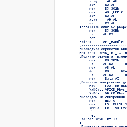
     xchg     AL,AH  

     out     DX,AL     ;
     mov     DX,302h    
     mov     AX,[EBP.Cli
     out     DX,AL     ;
     xchg     AH,AL  

     out     DX,AL     ;
;Установим флаг S2 разре
     mov     DX,30Bh  

     in     AL,DX  

     ret  

EndProc     API_Handler  
;-----------------------
;Процедура обработки апп
BeginProc VMyD_Int_13, H
;Получим результат измер
     mov     DX,309h    
     in     AL,DX     ;П
     mov     AH,AL     ;
     dec     DX     ;DX=
     in     AL,DX     ;П
     mov     Data,AX    
;Выполним завершающие де
     mov     EAX,IRQ_Han
     VxDCall VPICD_Phys_
     VxDCall VPICD_Physi
;Перейдем на синхронный 
     mov     EDX,0     ;
     mov     ESI,OFFSET3
     VMMCall Call_VM_Eve
     clc  

     ret  

EndProc VMyD_Int_13  

;-----------------------
;Процедура уровня отложе