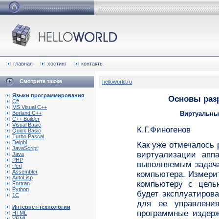
главная
хостинг
контакты
Смотрите также
helloworld.ru
Языки программирования
Основы раз
C#
MS Visual C++
Borland C++
Виртуальны
C++ Builder
Visual Basic
К.Г.Финогенов
Quick Basic
Turbo Pascal
Delphi
Как уже отмечалось 
JavaScript
виртуализации апп
Java
PHP
выполняемым задача
Perl
Assembler
компьютера. Измери
AutoLisp
компьютеру с цель
Fortran
Python
будет эксплуатиров
1C
для ее управления
Интернет-технологии
программные издер
HTML
VRML