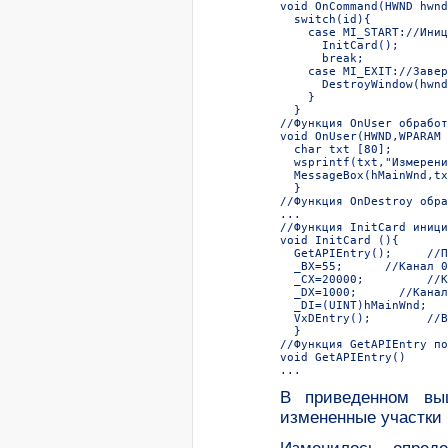
void OnCommand(HWND hwnd
  switch(id){  

    case MI_START://Иниц
      InitCard();  

      break;  

    case MI_EXIT://Завер
      DestroyWindow(hwnd
    }  

  }  

//Функция OnUser обработ
void OnUser(HWND,WPARAM 
  char txt [80];  

  wsprintf(txt,"Измерени
  MessageBox(hMainWnd,tx
  }  

//Функция OnDestroy обра
...  

//Функция InitCard иници
void InitCard (){  

  GetAPIEntry();     //П
  _BX=55;      //Канал 0
  _CX=20000;         //К
  _DX=1000;      //Канал
  _DI=(UINT)hMainWnd;   
  VxDEntry();        //В
  }  

//Функция GetAPIEntry по
void GetAPIEntry()  

...  
В приведенном вы
измененные участки