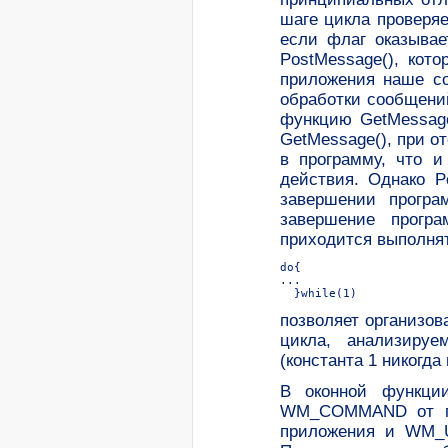
шаге цикла проверяе
если флаг оказывае
PostMessage(), кот
приложения наше с
обработки сообщени
функцию GetMessage
GetMessage(), при о
в программу, что и
действия. Однако 
завершении програ
завершение програ
приходится выполнят
do{  

...  

  }while(1)  
позволяет организов
цикла, анализируе
(константа 1 никогда
В оконной функции
WM_COMMAND от пу
приложения и WM_U