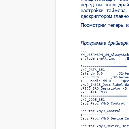
перед вызовом драй
настройки таймера,
дескриптором главно
Посмотрим теперь, к
Программа драйвера
...  

WM_USER=SPM_UM_AlwaysSch
include shell.inc     ;Д
...  

;======================  
VxD_DATA_SEG  

Data dw 0,0       ;32-би
hwnd dd 0      ;32-битов
IRQ_Handle dd 0     ;Дес
VMyD_Int13_Desc label dw
VPICD_IRQ_Descriptor <5,
VxD_DATA_ENDS  

;======================  
VxD_CODE_SEG  

BeginProc VMyD_Control  

...  

EndProc VMyD_Control  

;----------------------  
BeginProc VMyD_Device_In
...  

EndProc VMyD_Device_Init