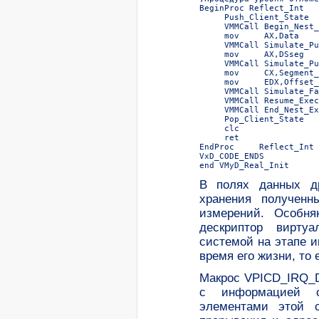
BeginProc Reflect_Int  

     Push_Client_State  
     VMMCall Begin_Nest_
     mov     AX,Data    
     VMMCall Simulate_Pu
     mov     AX,DSseg   
     VMMCall Simulate_Pu
     mov     CX,Segment_
     mov     EDX,Offset_
     VMMCall Simulate_Fa
     VMMCall Resume_Exec
     VMMCall End_Nest_Ex
     Pop_Client_State   
     clc  

     ret  

EndProc     Reflect_Int  
VxD_CODE_ENDS  

end VMyD_Real_Init  
В полях данных др
хранения полученн
измерений. Особня
дескриптор виртуа
системой на этапе 
время его жизни, то 
Макрос VPICD_IRQ_De
с информацией о
элементами этой с