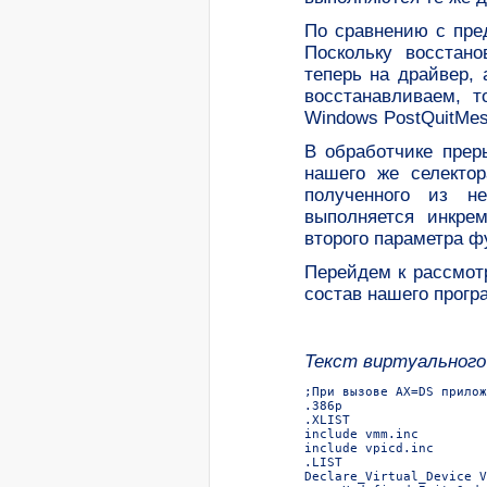
По сравнению с пре
Поскольку восстан
теперь на драйвер,
восстанавливаем, 
Windows PostQuitMes
В обработчике прер
нашего же селектор
полученного из не
выполняется инкре
второго параметра ф
Перейдем к рассмот
состав нашего прогр
Текст виртуального
;При вызове AX=DS прилож
.386p  

.XLIST  

include vmm.inc  

include vpicd.inc  

.LIST  

Declare_Virtual_Device V