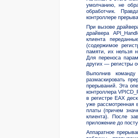
умолчанию, не обр
обработчик. Прав
контроллере прерыва
При вызове драйвер
драйвера API_Hand
клиента переданны
(содержимое регист
памяти, их нельзя 
Для переноса парам
других — регистры о
Выполнив команду
размаскировать пре
прерываний. Эта оп
контроллера VPICD_P
в регистре EAX дес
уже рассмотренная 
платы (причем знач
клиента). После за
приложение до посту
Аппаратное прерыва