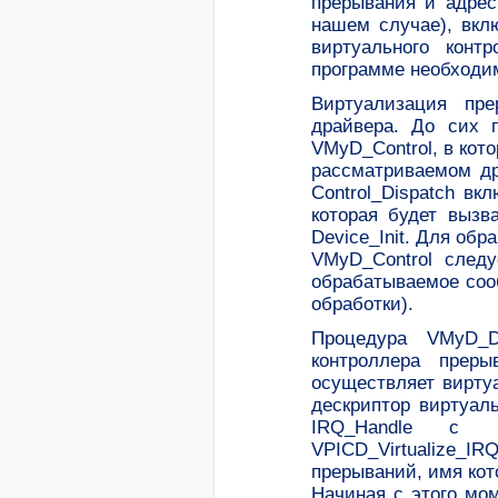
прерывания и адрес
нашем случае), вкл
виртуального конт
программе необходим
Виртуализация пре
драйвера. До сих 
VMyD_Control, в ко
рассматриваемом др
Control_Dispatch вк
которая будет вызв
Device_Init. Для об
VMyD_Control следу
обрабатываемое соо
обработки).
Процедура VMyD_De
контроллера преры
осуществляет вирту
дескриптор виртуал
IRQ_Handle с ц
VPICD_Virtualize_IR
прерываний, имя кот
Начиная с этого мо