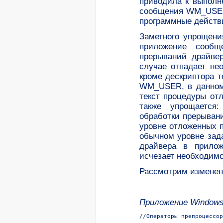
приводила к выполн
сообщения WM_USER,
программные действи
Заметного упрощени
приложение сообщ
прерываний драйвер
случае отпадает не
кроме дескриптора т
WM_USER, в данном 
текст процедуры от
также упрощается
обработки прерывани
уровне отложенных 
обычном уровне зада
драйвера в прило
исчезает необходимо
Рассмотрим изменени
Приложение Window
//Операторы препроцессор
...  
