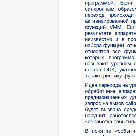
программой. Если
синхронным образо
переход происходи
активизированной п
функций VMM. Если
результате аппара
неизвестно и в пр
набора функций, отн
относятся все фун
которых программа
называют уровнем о
состав DDK, указан
характеристику функ
Идея перехода на ур
обработчике аппар
предназначенных д
запрос на вызов cal
будет вызвана сред
нарушит работоспо
«обработка события»
В понятие «событи