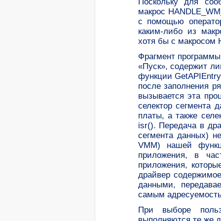
Поскольку для соо
макрос HANDLE_WM_
с помощью оператор
каким-либо из мак
хотя бы с макросо
Фрагмент программы
«Пуск», содержит ли
функции GetAPIEntry
после заполнения р
вызывается эта про
селектор сегмента 
платы, а также сел
isr(). Передача в д
сегмента данных) н
VMM) нашей функци
приложения, в час
приложения, которы
драйвер содержимое
данными, передава
самым адресуемость
При выборе поль
выполняются те же д