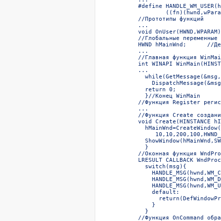
#define HANDLE_WM_USER(h
        ((fn)(hwnd,wPara
//Прототипы функций  

...  

void OnUser(HWND,WPARAM)
//Глобальные переменные  
HWND hMainWnd;      //Де
...  

//Главная функция WinMai
int WINAPI WinMain(HINST
...  

  while(GetMessage(&msg,
    DispatchMessage(&msg
  return 0;  

  }//Конец WinMain  

//Функция Register регис
...  

//Функция Create создани
void Create(HINSTANCE hI
  hMainWnd=CreateWindow(
     10,10,200,100,HWND_
  ShowWindow(hMainWnd,SW
  }  

//Оконная функция WndPro
LRESULT CALLBACK WndProc
  switch(msg){  

    HANDLE_MSG(hwnd,WM_C
    HANDLE_MSG(hwnd,WM_D
    HANDLE_MSG(hwnd,WM_U
    default:  

      return(DefWindowPr
    }  

  }  

//Функция OnCommand обра