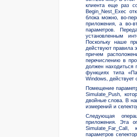
клиента еще раз со
Begin_Nest_Exec от
блока можно, во-пе
приложения, а во-в
параметров. Перед
установленным инт
Поскольку наше пр
действуют правила э
причем расположен
перечислению в про
должен находиться 
функциях типа «Па
Windows, действует 
Помещение параметр
Simulate_Push, кот
двойные слова. В н
измерений и селекто
Следующая опера
приложения. Эта 
Simulate_Far_Call
параметров селекто