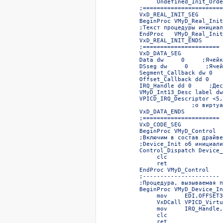
     Undefined_Init_Orde
;=======================
VxD_REAL_INIT_SEG  

BeginProc VMyD_Real_Init
;Текст процедуры инициал
EndProc   VMyD_Real_Init
VxD_REAL_INIT_ENDS  

;======================  
VxD_DATA_SEG  

Data dw     0     ;Ячейк
DSseg dw     0     ;Ячей
Segment_Callback dw 0   
Offset_Callback dd 0    
IRQ_Handle dd 0     ;Дес
VMyD_Int13_Desc label dw
VPICD_IRQ_Descriptor <5,
               ;о виртуа
VxD_DATA_ENDS  

;======================  
VxD_CODE_SEG  

BeginProc VMyD_Control  

;Включим в состав драйве
;Device_Init об инициали
Control_Dispatch Device_
     clc  

     ret  

EndProc VMyD_Control  

;----------------------  
;Процедура, вызываемая п
BeginProc VMyD_Device_In
     mov     EDI,OFFSET3
     VxDCall VPICD_Virtu
     mov     IRQ_Handle,
     clc  

     ret  
