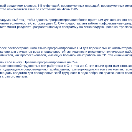
ный введением классов, inline-функций, перегруженных операций, перегруженных име
стве описывается язык по состоянию на Июнь 1985.
задуманный так, чтобы сделать программирование более приятным для серьезного п
имо возможностей, которые дает C, C++ предоставляет гибкие и эффективные средст
ист может разделять разрабатываемую программу на легко поддающиеся контролю ча
более распространенного языка программирования СИ для персональных компьютеров,
начено для студентов всех специальностей, аспирантов и инженерно-технических ра
аммистов, как профессионалов, имеющих большой опыт работы на СИ, так и начинаю
ть себе в ногу. Правила программирования на С++
тает основной трудностью при работе как с С++, так и с С: эти языки дают вам столько 
не поддающейся сопровождению тарабарщины, притворяющейся к тому же компьютерно
ытка дать средство для преодоления этой трудности в виде собрания практических пра
ь с самого начала.