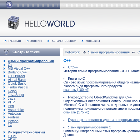
главная
хостинг
каталог ссылок
контакты
Смотрите также
helloworld
Языки программирования
C
C++
Языки программирования
C#
С/С++
MS Visual C++
История языка программирования С/С++. Мале
Borland C++
C++ Builder
Книга по С
Visual Basic
Си - это язык программирования общего назн
Quick Basic
любого вида программного продукта.
Turbo Pascal
скачать (100 кб)
Delphi
JavaScript
Руководство по ObjectWindows для C++
Java
ObjectWindows обеспечивает совершенно новый
PHP
Microsoft C и большого числа отдельных, и до
Perl
появлением прикладного программного продук
Assembler
скачать (175 кб)
AutoLisp
Fortran
Руководство полного идиота по программир
Python
1C
Язык программирования С
Описан универсальный язык программирования 
Интернет-технологии
Демос.
HTML
VRML