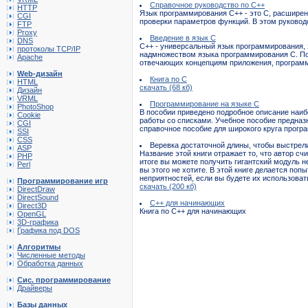
Справочное руководство по С++
HTTP
Язык программирования C++ - это C, расширен
CGI
проверки параметров функций. В этом руковод
FTP
Proxy
Введение в язык С
DNS
C++ - универсальный язык программирования, 
протоколы TCP/IP
надмножеством языка программирования C. Пом
Apache
отвечающих концепциям приложения, программ
Web-дизайн
Книга по С
HTML
скачать (68 кб)
Дизайн
VRML
Программирование на языке С
PhotoShop
В пособии приведено подробное описание наи
Cookie
работы со списками. Учебное пособие предназ
CGI
справочное пособие для широкого круга прогр
SSI
CSS
Веревка достаточной длины, чтобы выстрели
ASP
Название этой книги отражает то, что автор счи
PHP
итоге вы можете получить гигантский модуль 
Perl
вы этого не хотите. В этой книге делается поп
неприятностей, если вы будете их использоват
Программирование игр
скачать (200 кб)
DirectDraw
DirectSound
C++ для начинающих
Direct3D
Книга по С++ для начинающих
OpenGL
3D-графика
Графика под DOS
Алгоритмы
Численные методы
Обработка данных
Сис. программирование
Драйверы
Базы данных