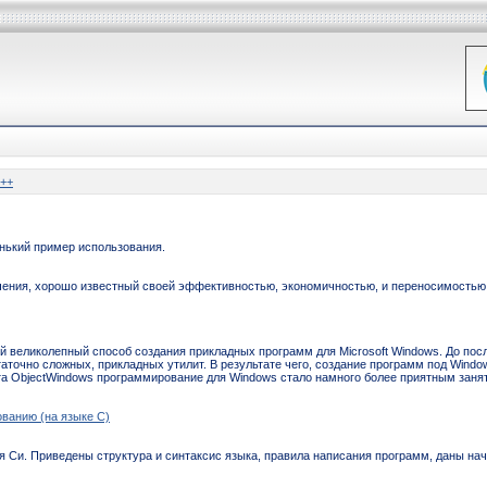
++
нький пример использования.
ачения, хорошо известный своей эффективностью, экономичностью, и переносимостью
 великолепный способ создания прикладных программ для Microsoft Windows. До по
статочно сложных, прикладных утилит. В результате чего, создание программ под Wi
та ObjectWindows программирование для Windows стало намного более приятным заня
ованию (на языке С)
Си. Приведены структура и синтаксис языка, правила написания программ, даны на