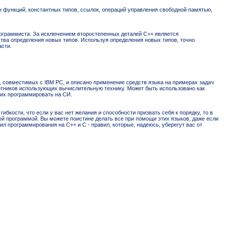
н функций, константных типов, ссылок, операций управления свободной памятью,
рограммиста. За исключением второстепенных деталей C++ является
ва определения новых типов. Используя определения новых типов, точно
сти.
 совместимых с IBM PC, и описано применение средств языка на примерах задач
ботников использующих вычислительную технику. Может быть использовано как
щих программировать на СИ.
гибкости, что если у вас нет желания и способности призвать себя к порядку, то в
й программой. Вы можете поистине делать все при помощи этих языков, даже если
вил программирования на С++ и С - правил, которые, надеюсь, уберегут вас от