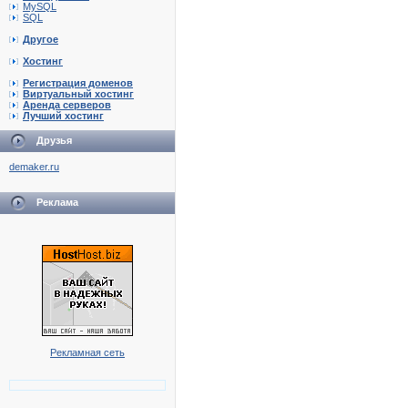
MySQL
SQL
Другое
Хостинг
Регистрация доменов
Виртуальный хостинг
Аренда серверов
Лучший хостинг
Друзья
demaker.ru
Реклама
Рекламная сеть