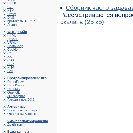
HTTP
Сборник часто задава
CGI
FTP
Рассматриваются вопросы
Proxy
DNS
скачать (25 кб)
протоколы TCP/IP
Apache
Web-дизайн
HTML
Дизайн
VRML
PhotoShop
Cookie
CGI
SSI
CSS
ASP
PHP
Perl
Программирование игр
DirectDraw
DirectSound
Direct3D
OpenGL
3D-графика
Графика под DOS
Алгоритмы
Численные методы
Обработка данных
Сис. программирование
Драйверы
Базы данных