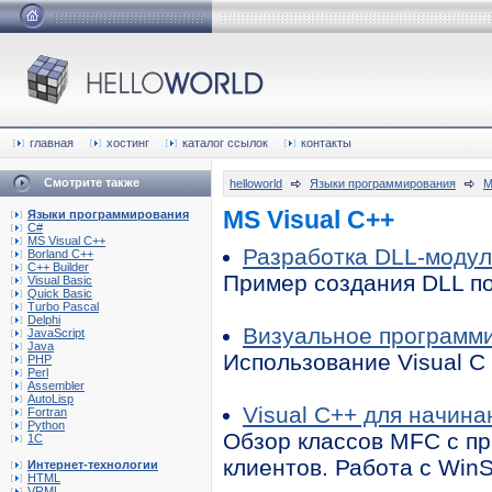
главная
хостинг
каталог ссылок
контакты
Смотрите также
helloworld
Языки программирования
M
MS Visual C++
Языки программирования
C#
MS Visual C++
Разработка DLL-модул
Borland C++
C++ Builder
Пример создания DLL по
Visual Basic
Quick Basic
Turbo Pascal
Delphi
Визуальное программ
JavaScript
Java
Использование Visual C
PHP
Perl
Assembler
AutoLisp
Visual C++ для начин
Fortran
Python
Обзор классов MFC c п
1C
клиентов. Работа с Win
Интернет-технологии
HTML
VRML