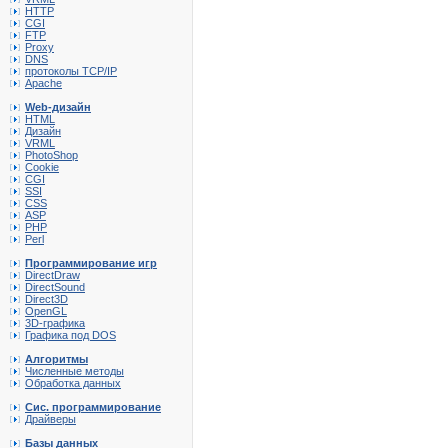
HTTP
CGI
FTP
Proxy
DNS
протоколы TCP/IP
Apache
Web-дизайн
HTML
Дизайн
VRML
PhotoShop
Cookie
CGI
SSI
CSS
ASP
PHP
Perl
Программирование игр
DirectDraw
DirectSound
Direct3D
OpenGL
3D-графика
Графика под DOS
Алгоритмы
Численные методы
Обработка данных
Сис. программирование
Драйверы
Базы данных