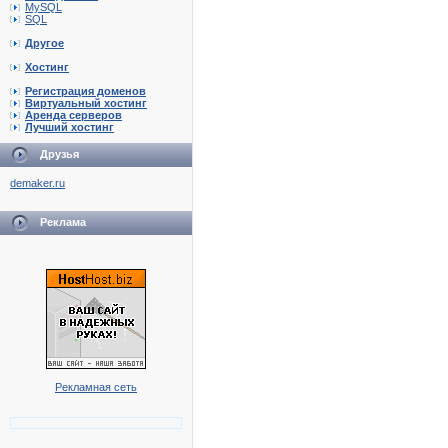
MySQL
SQL
Другое
Хостинг
Регистрация доменов
Виртуальный хостинг
Аренда серверов
Лучший хостинг
Друзья
demaker.ru
Реклама
Рекламная сеть