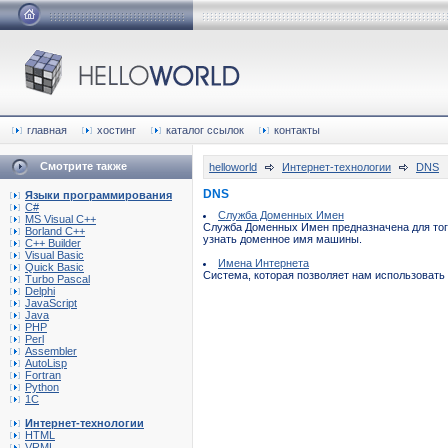
главная
хостинг
каталог ссылок
контакты
Смотрите также
helloworld
Интернет-технологии
DNS
DNS
Языки программирования
C#
Служба Доменных Имен
MS Visual C++
Служба Доменных Имен предназначена для того
Borland C++
узнать доменное имя машины.
C++ Builder
Visual Basic
Имена Интернета
Quick Basic
Система, которая позволяет нам использовать
Turbo Pascal
Delphi
JavaScript
Java
PHP
Perl
Assembler
AutoLisp
Fortran
Python
1C
Интернет-технологии
HTML
VRML