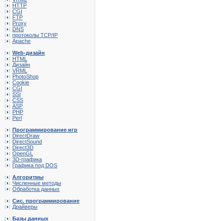
HTTP
CGI
FTP
Proxy
DNS
протоколы TCP/IP
Apache
Web-дизайн
HTML
Дизайн
VRML
PhotoShop
Cookie
CGI
SSI
CSS
ASP
PHP
Perl
Программирование игр
DirectDraw
DirectSound
Direct3D
OpenGL
3D-графика
Графика под DOS
Алгоритмы
Численные методы
Обработка данных
Сис. программирование
Драйверы
Базы данных