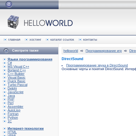
главная
хостинг
каталог ссылок
контакты
Смотрите также
helloworld
Программирование игр
Dire
DirectSound
Языки программирования
C#
Программирование звука в DirectSound
MS Visual C++
Основные черты и понятия DirectSound. Интерф
Borland C++
C++ Builder
Visual Basic
Quick Basic
Turbo Pascal
Delphi
JavaScript
Java
PHP
Perl
Assembler
AutoLisp
Fortran
Python
1C
Интернет-технологии
HTML
VRML