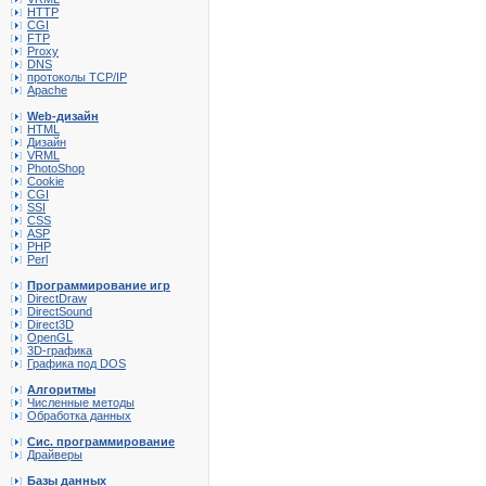
HTTP
CGI
FTP
Proxy
DNS
протоколы TCP/IP
Apache
Web-дизайн
HTML
Дизайн
VRML
PhotoShop
Cookie
CGI
SSI
CSS
ASP
PHP
Perl
Программирование игр
DirectDraw
DirectSound
Direct3D
OpenGL
3D-графика
Графика под DOS
Алгоритмы
Численные методы
Обработка данных
Сис. программирование
Драйверы
Базы данных