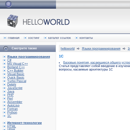
главная
хостинг
каталог ссылок
контакты
Смотрите также
helloworld
Языки программирования
1
1C
Языки программирования
C#
Базовые понятия, касающиеся общего устро
MS Visual C++
Статья представляет собой введение в изучен
Borland C++
вопросы, касаемые архитектуры 1С
C++ Builder
Visual Basic
Quick Basic
Turbo Pascal
Delphi
JavaScript
Java
PHP
Perl
Assembler
AutoLisp
Fortran
Python
1C
Интернет-технологии
HTML
VRML