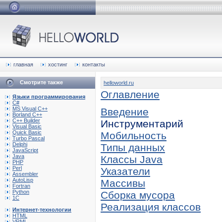
главная
хостинг
контакты
Смотрите также
helloworld.ru
Оглавление
Языки программирования
C#
MS Visual C++
Введение
Borland C++
C++ Builder
Инструментарий
Visual Basic
Quick Basic
Мобильность
Turbo Pascal
Delphi
Типы данных
JavaScript
Java
Классы Java
PHP
Perl
Указатели
Assembler
AutoLisp
Массивы
Fortran
Python
Сборка мусора
1C
Реализация классов
Интернет-технологии
HTML
VRML