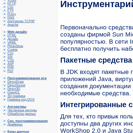
Инструментари
HTTP
CGI
FTP
Proxy
DNS
протоколы TCP/IP
Apache
Первоначально средства
Web-дизайн
созданы фирмой Sun Mic
HTML
Дизайн
популярностью. В сети I
VRML
PhotoShop
бесплатно получить набо
Cookie
CGI
SSI
Пакетные средства
CSS
ASP
PHP
В JDK входят пакетные 
Perl
приложений Java, вирт
Программирование игр
DirectDraw
создания документации 
DirectSound
Direct3D
необходимые средства.
OpenGL
3D-графика
Графика под DOS
Интегрированные с
Алгоритмы
Численные методы
Обработка данных
Для тех, кто привык по
Сис. программирование
доступны два других ин
Драйверы
WorkShop 2.0 и Java Stud
Базы данных