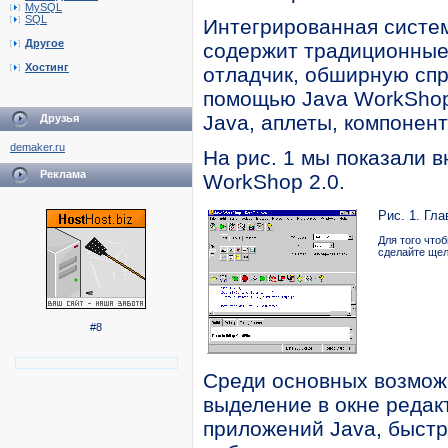
MySQL
SQL
Интегрированная систе
Другое
содержит традиционные
Хостинг
отладчик, обширную спр
помощью Java WorkShop
Java, аплеты, компонен
Друзья
demaker.ru
На рис. 1 мы показали 
Реклама
WorkShop 2.0.
Рис. 1. Гл
Для того что
сделайте ще
#8
Среди основных возмож
выделение в окне редак
приложений Java, быстр