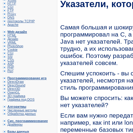
Указатели, кот
HTTP
CGI
FTP
Proxy
DNS
протоколы TCP/IP
Apache
Самая большая и шокиру
Web-дизайн
программировал на С, а 
HTML
Дизайн
Java нет указателей. Тр
VRML
PhotoShop
трудно, а их использов
Cookie
CGI
ошибок. Поэтому разраб
SSI
CSS
указателей совсем.
ASP
PHP
Perl
Спешим успокоить - вы 
Программирование игр
указателей, несмотря на
DirectDraw
DirectSound
стиль программировани
Direct3D
OpenGL
3D-графика
Вы можете спросить: ка
Графика под DOS
нет указателей?
Алгоритмы
Численные методы
Обработка данных
Если вам нужно передат
Сис. программирование
например, как int или lo
Драйверы
переменные базовых тип
Базы данных