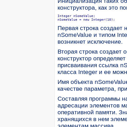
Инициализация таких о
конструктора, как это п
Integer nSomeValue;

nSomeValue = new Integer(10);
Первая строка создает
nSomeValue и типом Int
возникнет исключение.
Вторая строка создает о
конструктор определяет
присваивания ссылка nS
класса Integer и ее мож
Имя объекта nSomeValue
качестве параметра, при
Составляя программы на
адресации элементов ма
оперативной памяти. Зн
хранящихся в нем элеме
элементам массива.