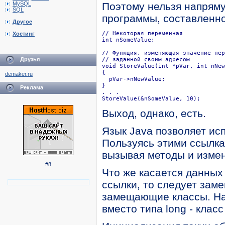
MySQL
Поэтому нельзя напряму
SQL
программы, составленно
Другое
// Некоторая переменная

Хостинг
int nSomeValue;

// Функция, изменяющая значение пер
Друзья
// заданной своим адресом

void StoreValue(int *pVar, int nNew
{

demaker.ru
  pVar->nNewValue;

}

Реклама
. . .

StoreValue(&nSomeValue, 10);
Выход, однако, есть.
Язык Java позволяет ис
Пользуясь этими ссылка
вызывая методы и измен
#8
Что же касается данных
ссылки, то следует зам
замещающие классы. Напр
вместо типа long - класс