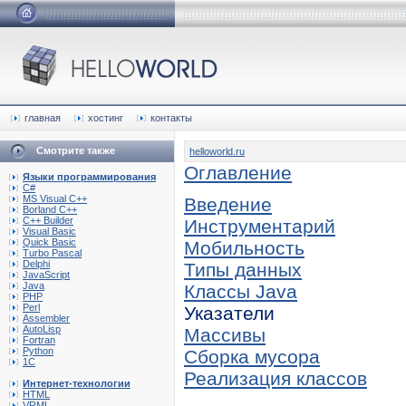
главная
хостинг
контакты
Смотрите также
helloworld.ru
Оглавление
Языки программирования
C#
MS Visual C++
Введение
Borland C++
C++ Builder
Инструментарий
Visual Basic
Quick Basic
Мобильность
Turbo Pascal
Delphi
Типы данных
JavaScript
Java
Классы Java
PHP
Perl
Указатели
Assembler
AutoLisp
Массивы
Fortran
Python
Сборка мусора
1C
Реализация классов
Интернет-технологии
HTML
VRML