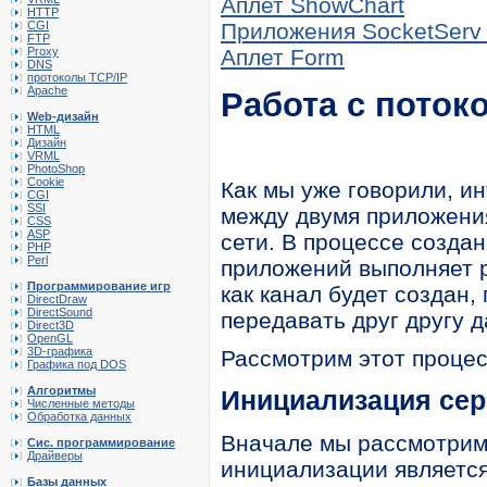
Аплет ShowChart
HTTP
CGI
Приложения SocketServ 
FTP
Proxy
Аплет Form
DNS
протоколы TCP/IP
Apache
Работа с поток
Web-дизайн
HTML
Дизайн
VRML
PhotoShop
Cookie
Как мы уже говорили, и
CGI
SSI
между двумя приложени
CSS
ASP
сети. В процессе созда
PHP
Perl
приложений выполняет ро
Программирование игр
как канал будет создан
DirectDraw
DirectSound
передавать друг другу 
Direct3D
OpenGL
3D-графика
Рассмотрим этот процес
Графика под DOS
Алгоритмы
Инициализация сер
Численные методы
Обработка данных
Вначале мы рассмотрим
Сис. программирование
Драйверы
инициализации является
Базы данных