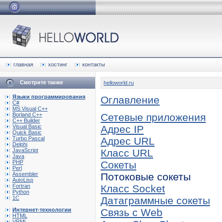
главная
хостинг
контакты
Смотрите также
helloworld.ru
Языки программирования
Оглавление
C#
MS Visual C++
Borland C++
Сетевые приложения
C++ Builder
Visual Basic
Адрес IP
Quick Basic
Turbo Pascal
Адрес URL
Delphi
JavaScript
Класс URL
Java
PHP
Сокеты
Perl
Assembler
Потоковые сокеты
AutoLisp
Fortran
Класс Socket
Python
1C
Датаграммные сокеты
Интернет-технологии
Связь с Web
HTML
VRML