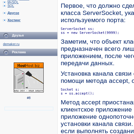
MySQL
Первое, что должно сде
SQL
класса ServerSocket, ук
Другое
используемого порта:
Хостинг
ServerSocket ss;

ss = new ServerSocket(9999);
Друзья
Заметим, что объект кла
demaker.ru
предназначен всего лиш
Реклама
приложением, после чего
передачи данных.
Установка канала связи
помощи метода accept, 
Socket s;

s = ss.accept();
#8
Метод accept приостана
клиентское приложение 
приложение однопоточно
установки канала связи
если выполнять создани