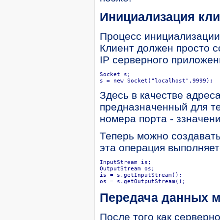
Инициализация кли
Процесс инициализации 
Клиент должен просто со
IP серверного приложен
Socket s;

s = new Socket("localhost",9999);
Здесь в качестве адреса
предназначенный для те
номера порта - ззначен
Теперь можно создавать
эта операция выполняетс
InputStream is;

OutputStream os;

is = s.getInputStream();

os = s.getOutputStream();
Передача данных м
После того как серверн