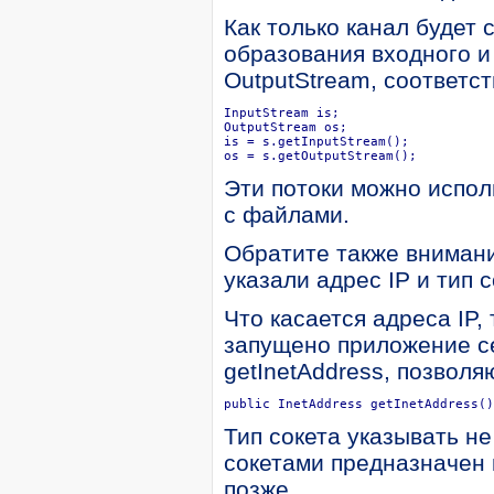
Как только канал будет 
образования входного и 
OutputStream, соответст
InputStream is;

OutputStream os;

is = s.getInputStream();

os = s.getOutputStream();
Эти потоки можно испол
с файлами.
Обратите также внимани
указали адрес IP и тип 
Что касается адреса IP,
запущено приложение се
getInetAddress, позвол
public InetAddress getInetAddress()
Тип сокета указывать не
сокетами предназначен 
позже.