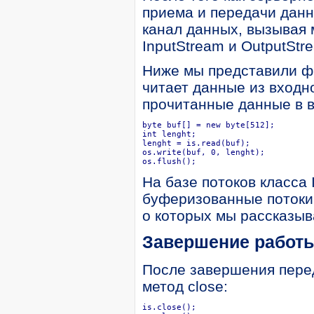
приема и передачи данн
канал данных, вызывая м
InputStream и OutputStr
Ниже мы представили фр
читает данные из входно
прочитанные данные в в
byte buf[] = new byte[512];

int lenght;

lenght = is.read(buf);

os.write(buf, 0, lenght);

os.flush();
На базе потоков класса 
буферизованные потоки
о которых мы рассказыв
Завершение работы
После завершения перед
метод close:
is.close();
