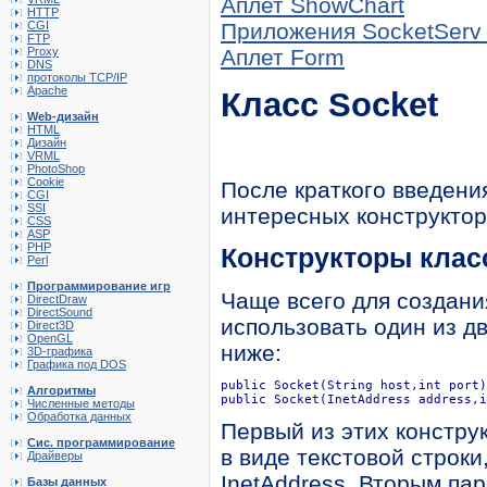
Аплет ShowChart
HTTP
CGI
Приложения SocketServ 
FTP
Proxy
Аплет Form
DNS
протоколы TCP/IP
Apache
Класс Socket
Web-дизайн
HTML
Дизайн
VRML
PhotoShop
Cookie
После краткого введени
CGI
SSI
интересных конструктор
CSS
ASP
PHP
Конструкторы клас
Perl
Программирование игр
Чаще всего для создани
DirectDraw
DirectSound
использовать один из д
Direct3D
OpenGL
ниже:
3D-графика
Графика под DOS
public Socket(String host,int port)
Алгоритмы
public Socket(InetAddress address,i
Численные методы
Обработка данных
Первый из этих констру
Сис. программирование
в виде текстовой строки
Драйверы
InetAddress. Вторым па
Базы данных