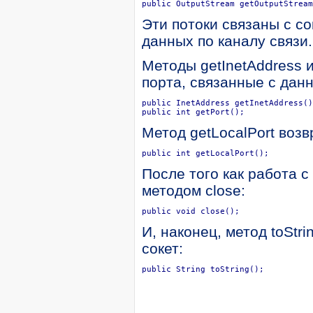
public OutputStream getOutputStream
Эти потоки связаны с с
данных по каналу связи.
Методы getInetAddress и
порта, связанные с данн
public InetAddress getInetAddress()
public int getPort();
Метод getLocalPort воз
public int getLocalPort();
После того как работа 
методом close:
public void close();
И, наконец, метод toSt
сокет:
public String toString();