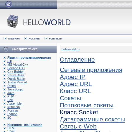
главная
хостинг
контакты
Смотрите также
helloworld.ru
Языки программирования
Оглавление
C#
MS Visual C++
Borland C++
Сетевые приложения
C++ Builder
Visual Basic
Адрес IP
Quick Basic
Turbo Pascal
Адрес URL
Delphi
JavaScript
Класс URL
Java
PHP
Сокеты
Perl
Assembler
Потоковые сокеты
AutoLisp
Fortran
Класс Socket
Python
1C
Датаграммные сокеты
Интернет-технологии
Связь с Web
HTML
VRML