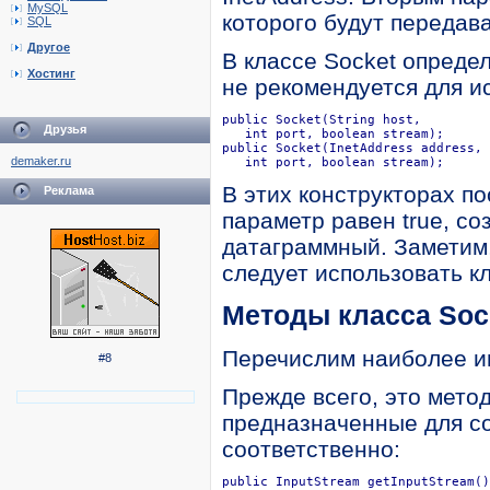
MySQL
которого будут передав
SQL
Другое
В классе Socket опреде
Хостинг
не рекомендуется для и
public Socket(String host,

Друзья
   int port, boolean stream);

public Socket(InetAddress address,

demaker.ru
   int port, boolean stream);
В этих конструкторах по
Реклама
параметр равен true, соз
датаграммный. Заметим,
следует использовать к
Методы класса Soc
Перечислим наиболее ин
#8
Прежде всего, это метод
предназначенные для со
соответственно:
public InputStream getInputStream()