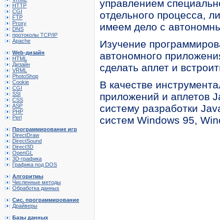
управлением специальн
HTTP
CGI
отдельного процесса, л
FTP
Proxy
имеем дело с автономны
DNS
протоколы TCP/IP
Apache
Изучение программиров
Web-дизайн
автономного приложения
HTML
Дизайн
сделать аплет и встроит
VRML
PhotoShop
Cookie
В качестве инструмента
CGI
SSI
приложений и аплетов J
CSS
ASP
систему разработки Jav
PHP
Perl
систем Windows 95, Wind
Программирование игр
DirectDraw
DirectSound
Direct3D
OpenGL
3D-графика
Графика под DOS
Алгоритмы
Численные методы
Обработка данных
Сис. программирование
Драйверы
Базы данных