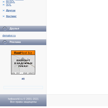
MySQL
SQL
Другое
Хостинг
Друзья
demaker.ru
Реклама
#8
helloworld.ru © 2001-2021
Все права защищены