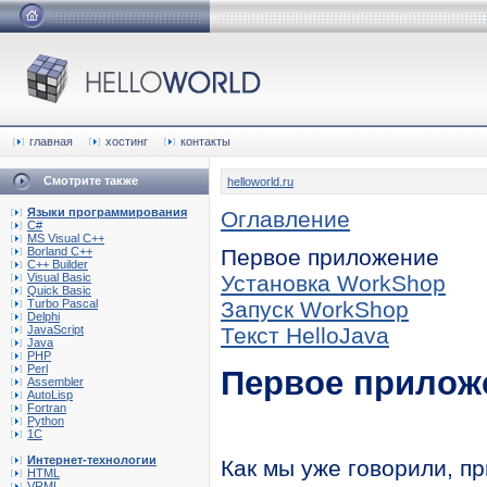
главная
хостинг
контакты
Смотрите также
helloworld.ru
Языки программирования
Оглавление
C#
MS Visual C++
Borland C++
Первое приложение
C++ Builder
Visual Basic
Установка WorkShop
Quick Basic
Turbo Pascal
Запуск WorkShop
Delphi
JavaScript
Текст HelloJava
Java
PHP
Perl
Первое прилож
Assembler
AutoLisp
Fortran
Python
1C
Интернет-технологии
Как мы уже говорили, п
HTML
VRML