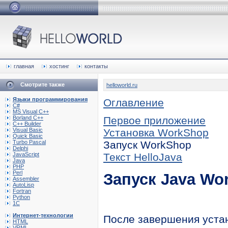
главная
хостинг
контакты
Смотрите также
helloworld.ru
Языки программирования
Оглавление
C#
MS Visual C++
Borland C++
Первое приложение
C++ Builder
Visual Basic
Установка WorkShop
Quick Basic
Turbo Pascal
Запуск WorkShop
Delphi
JavaScript
Текст HelloJava
Java
PHP
Perl
Запуск Java Wo
Assembler
AutoLisp
Fortran
Python
1C
Интернет-технологии
После завершения устан
HTML
VRML