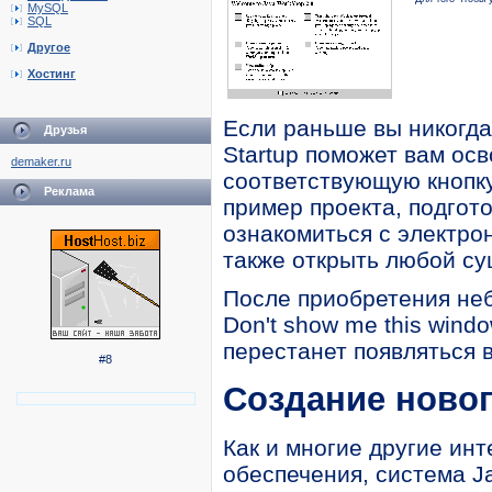
MySQL
SQL
Другое
Хостинг
Если раньше вы никогда
Друзья
Startup поможет вам ос
demaker.ru
соответствующую кнопку
Реклама
пример проекта, подгот
ознакомиться с электро
также открыть любой су
После приобретения не
Don't show me this windo
перестанет появляться в
#8
Создание новог
Как и многие другие ин
обеспечения, система J