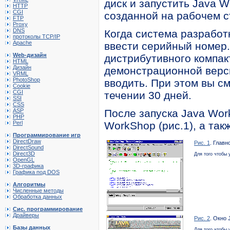
диск и запустить Java 
HTTP
CGI
созданной на рабочем 
FTP
Proxy
DNS
Когда система разработ
протоколы TCP/IP
Apache
ввести серийный номер.
Web-дизайн
дистрибутивного компакт
HTML
Дизайн
демонстрационной верс
VRML
PhotoShop
вводить. При этом вы с
Cookie
CGI
течении 30 дней.
SSI
CSS
ASP
После запуска Java Wor
PHP
Perl
WorkShop (рис.1), а такж
Программирование игр
DirectDraw
Рис. 1
. Глав
DirectSound
Direct3D
Для того чтобы
OpenGL
3D-графика
Графика под DOS
Алгоритмы
Численные методы
Обработка данных
Сис. программирование
Драйверы
Рис. 2
. Окно 
Базы данных
Для того чтобы