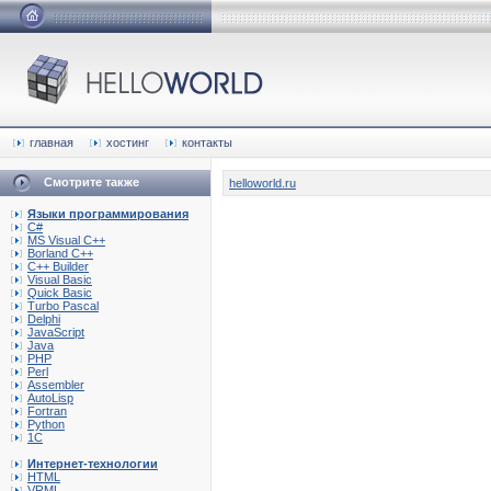
главная
хостинг
контакты
Смотрите также
helloworld.ru
Языки программирования
C#
MS Visual C++
Borland C++
C++ Builder
Visual Basic
Quick Basic
Turbo Pascal
Delphi
JavaScript
Java
PHP
Perl
Assembler
AutoLisp
Fortran
Python
1C
Интернет-технологии
HTML
VRML