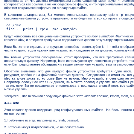
предполагается, что дискета смонтирована в /mnt. Опции dp гарантируют, что симв
копироваться как ссылки, а не как содержимое файла, и что первоначальные атриб
образом сохранится информация о владельце файла.
В качестве альтернативы, Вы можете использовать программу cpio с -p опцие
специальные файлы устройств правильно, и не будет пытаться копировать содерж
 cd /dev

будут копировать все специальные файлы устройств из /dev в /mnt/dev. Фактическ
каталога /dev, и создются требуемые подкаталоги в дереве результирующего катало
Если Вы хотите сделать это трудным способом, используйте ls -l, чтобы отобрази
числа устройств для нужных вам устройств, и создайте их на дискете, используя m
Как только устройства скопированы, стоит проверить, что все требуемые спе
спасательную дискету. Например, ftape используется для ленточных устройств, так
если Вы предполагаете обращаться к вашим ленточным устройствам из загрузочно
Обратите внимание, что для каждого файла устройства требуется один inode
ресурсом, особенно на файловой системе дискеты. Следовательно имеет смысл 
/dev каталоге дискеты, которые Вам не нужны. Много устройств очевидно не н
Например, если у Вас нет SCSI дисков, Вы можете свободно удалить все файлы ус
так же, если Вы не предполагаете использовать последовательный порт, все фа
можно удалить.
Убедитесь, что включили следующие файлы в этот каталог: console, kmem, mem, null,
4.3.2. /etc
Этот каталог должен содержать ряд конфигурационных файлов . На большинстве 
на три группы:
1.Требуемые всегда, например rc, fstab, passwd.
2. Которые могут потребоваться, но не обязательно.