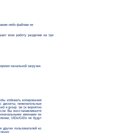
 каким-либо файлам не
шает мою работу разделив на три
о время начальной загрузки.
обы избежать копирования
 с дискеты, нежелательные
d и group. tar (и вероятно
Если Вы восстанавливаете
рвоначальными именами их
лении, UIDs/GIDs не будут
е других пользователей ко
ствуют.