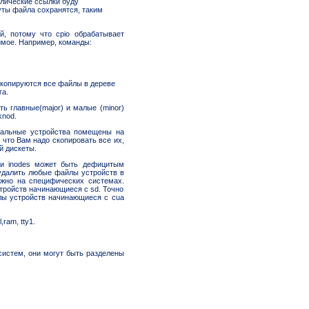
олические ссылки буду
уты файла сохранятся, таким
й, потому что cpio обрабатывает
имое. Например, команды:
и копируются все файлы в дереве
га.
ть главные(major) и малые (minor)
knod.
циальные устройства помещены на
 что Вам надо скопировать все их,
й дискеты.
, и inodes может быть дефицитым
удалить любые файлы устройств в
ужно на специфических системах.
тройств начинающиеся с sd. Точно
йлы устройств начинающиеся с cua
ram, tty1.
систем, они могут быть разделены