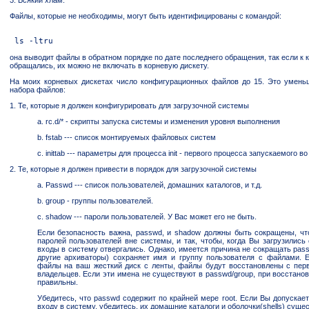
3. Всякий хлам.
Файлы, которые не необходимы, могут быть идентифицированы с командой:
она выводит файлы в обратном порядке по дате последнего обращения, так если к
обращались, их можно не включать в корневую дискету.
На моих корневых дискетах число конфигурационных файлов до 15. Это умень
набора файлов:
1. Те, которые я должен конфигурировать для загрузочной системы
a. rc.d/* - скрипты запуска системы и изменения уровня выполнения
b. fstab --- список монтируемых файловых систем
c. inittab --- параметры для процесса init - первого процесса запускаемого в
2. Те, которые я должен привести в порядок для загрузочной системы
a. Passwd --- список пользователей, домашних каталогов, и т.д.
b. group - группы пользователей.
c. shadow --- пароли пользователей. У Вас может его не быть.
Если безопасность важна, passwd, и shadow должны быть сокращены, чт
паролей пользователей вне системы, и так, чтобы, когда Вы загрузились
входы в систему отвергались. Однако, имеется причина не сокращать passw
другие архиваторы) сохраняет имя и группу пользователя с файлами. 
файлы на ваш жесткий диск с ленты, файлы будут восстановлены с пе
владельцев. Если эти имена не существуют в passwd/group, при восстанов
правильны.
Убедитесь, что passwd содержит по крайней мере root. Если Вы допускает
входу в систему, убедитесь, их домашние каталоги и оболочки(shells) суще