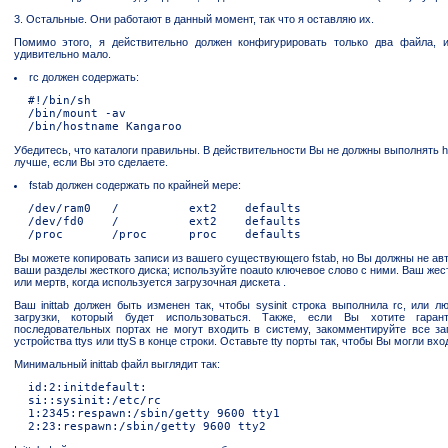
3. Остальные. Они работают в данный момент, так что я оставляю их.
Помимо этого, я действительно должен конфигурировать только два файла, и
удивительно мало.
rc должен содержать:
  #!/bin/sh

  /bin/mount -av

Убедитесь, что каталоги правильны. В действительности Вы не должны выполнять h
лучше, если Вы это сделаете.
fstab должен содержать по крайней мере:
  /dev/ram0   /          ext2    defaults

  /dev/fd0    /          ext2    defaults

Вы можете копировать записи из вашего существующего fstab, но Вы должны не ав
ваши разделы жесткого диска; используйте noauto ключевое слово с ними. Ваш жес
или мертв, когда используется загрузочная дискета .
Ваш inittab должен быть изменен так, чтобы sysinit строка выполнила rc, или 
загрузки, который будет использоваться. Также, если Вы хотите гаран
последовательных портах не могут входить в систему, закомментируйте все зап
устройства ttys или ttyS в конце строки. Оставьте tty порты так, чтобы Вы могли вхо
Минимальный inittab файл выглядит так:
  id:2:initdefault:

  si::sysinit:/etc/rc

  1:2345:respawn:/sbin/getty 9600 tty1
