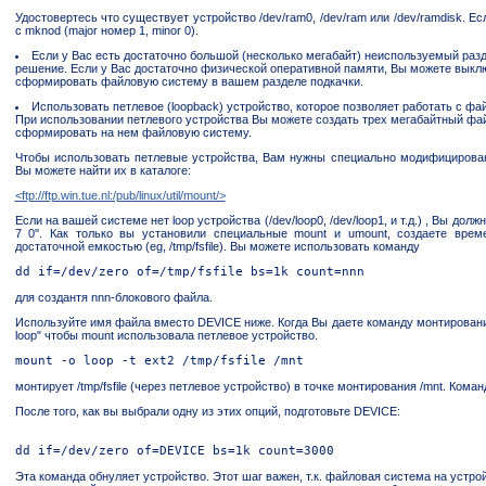
Удостовертесь что существует устройство /dev/ram0, /dev/ram или /dev/ramdisk. Е
с mknod (major номер 1, minor 0).
Если у Вас есть достаточно большой (несколько мегабайт) неиспользуемый разде
решение. Если у Вас достаточно физической оперативной памяти, Вы можете выклю
сформировать файловую систему в вашем разделе подкачки.
Использовать петлевое (loopback) устройство, которое позволяет работать с фай
При использовании петлевого устройства Вы можете создать трех мегабайтный фа
сформировать на нем файловую систему.
Чтобы использовать петлевые устройства, Вам нужны специально модифицирова
Вы можете найти их в каталоге:
<ftp://ftp.win.tue.nl:/pub/linux/util/mount/>
Если на вашей системе нет loop устройства (/dev/loop0, /dev/loop1, и т.д.) , Вы долж
7 0''. Как только вы установили специальные mount и umount, создаете вре
достаточной емкостью (eg, /tmp/fsfile). Вы можете использовать команду
для создантя nnn-блокового файла.
Используйте имя файла вместо DEVICE ниже. Когда Вы даете команду монтировани
loop" чтобы mount использовала петлевое устройство.
монтирует /tmp/fsfile (через петлевое устройство) в точке монтирования /mnt. Коман
После того, как вы выбрали одну из этих опций, подготовьте DEVICE:
Эта команда обнуляет устройство. Этот шаг важен, т.к. файловая система на устро