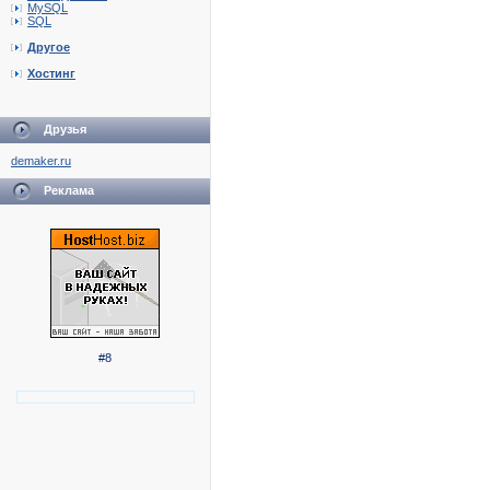
MySQL
SQL
Другое
Хостинг
Друзья
demaker.ru
Реклама
#8