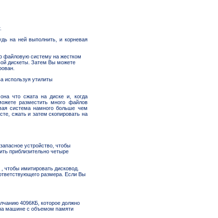
.
удь на ней выполнить, и корневая
ю файловую систему на жестком
евой дискеты. Затем Вы можете
рован.
ва используя утилиты
на что сжата на диске и, когда
можете разместить много файлов
овая система намного больше чем
сте, сжать и затем скопировать на
запасное устройство, чтобы
ить приблизительно четыре
 , чтобы имитировать дисковод.
ответствующего размера. Если Вы
олчанию 4096КБ, которое должно
 на машине с объемом памяти