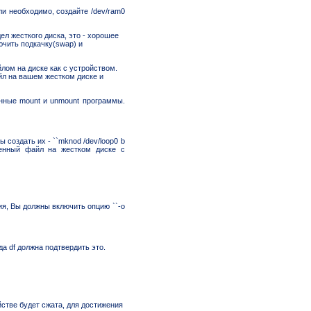
сли необходимо, создайте /dev/ram0
л жесткого диска, это - хорошее
чить подкачку(swap) и
лом на диске как с устройством.
йл на вашем жестком диске и
нные mount и unmount программы.
ны создать их - ``mknod /dev/loop0 b
менный файл на жестком диске с
я, Вы должны включить опцию ``-o
да df должна подтвердить это.
йстве будет сжата, для достижения