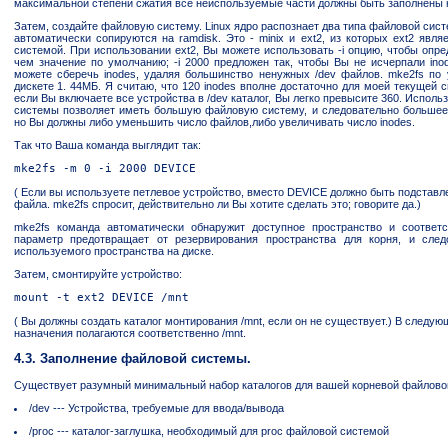
максимальной степени сжатия все неиспользуемые части должны быть заполнены 
Затем, создайте файловую систему. Linux ядро распознает два типа файловой сис
автоматически сопируются на ramdisk. Это - minix и ext2, из которых ext2 явл
системой. При использовании ext2, Вы можете использовать -i опцию, чтобы опре
чем значение по умолчанию; -i 2000 предложен так, чтобы Вы не исчерпали ino
можете сберечь inodes, удаляя большинство ненужных /dev файлов. mke2fs по 
дискете 1. 44МБ. Я считаю, что 120 inodes вполне достаточно для моей текущей 
если Вы включаете все устройства в /dev каталог, Вы легко превысите 360. Испол
системы позволяет иметь большую файловую систему, и следовательно большее 
но Вы должны либо уменьшить число файлов,либо увеличивать число inodes.
Так что Ваша команда выглядит так:
( Если вы используете петлевое устройство, вместо DEVICE должно быть подставл
файла. mke2fs спросит, действительно ли Вы хотите сделать это; говорите да.)
mke2fs команда автоматически обнаружит доступное пространство и соответс
параметр предотвращает от резервирования пространства для корня, и след
используемого пространства на диске.
Затем, смонтируйте устройство:
( Вы должны создать каталог монтирования /mnt, если он не существует.) В следую
назначения полагаются соответственно /mnt.
4.3. Заполнение файловой системы.
Существует разумный минимальный набор каталогов для вашей корневой файлово
/dev --- Устройства, требуемые для ввода/вывода
/proc --- каталог-заглушка, необходимый для proc файловой системой