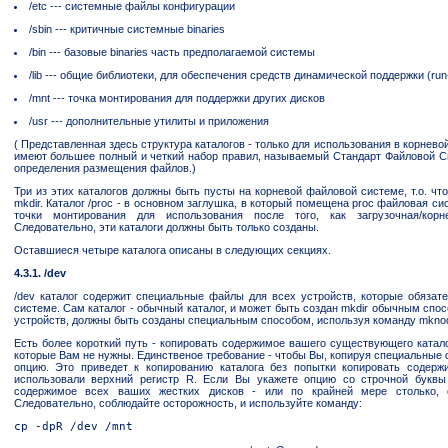
/etc --- системные файлы конфигурации
/sbin --- критичные системные binaries
/bin --- базовые binaries часть предполагаемой системы
/lib --- общие библиотеки, для обеспечения средств динамической поддержки (run-
/mnt --- точка монтирования для поддержки других дисков
/usr --- дополнительные утилиты и приложения
( Представленная здесь структура каталогов - только для использования в корнево
имеют большее полный и четкий набор правил, называемый Стандарт Файловой Сис
определения размещения файлов.)
Три из этих каталогов должны быть пусты на корневой файловой системе, т.о. чт
mkdir. Каталог /proc - в основном заглушка, в который помещена proc файловая сист
точки монтирования для использования после того, как загрузочная/кор
Следовательно, эти каталоги должны быть только созданы.
Оставшиеся четыре каталога описаны в следующих секциях.
4.3.1. /dev
/dev каталог содержит специальные файлы для всех устройств, которые обязате
системе. Сам каталог - обычный каталог, и может быть создан mkdir обычным сп
устройств, должны быть созданы специальным способом, используя команду mkno
Есть более короткий путь - копировать содержимое вашего существующего каталог
которые Вам не нужны. Единственое требование - чтобы Вы, копируя специальные 
опцию. Это приведет к копированию каталога без попытки копировать содерж
использовали верхний регистр R. Если Вы укажете опцию со строчной буквы 
содержимое всех ваших жестких дисков - или по крайней мере столько, с
Следовательно, соблюдайте осторожность, и используйте команду: