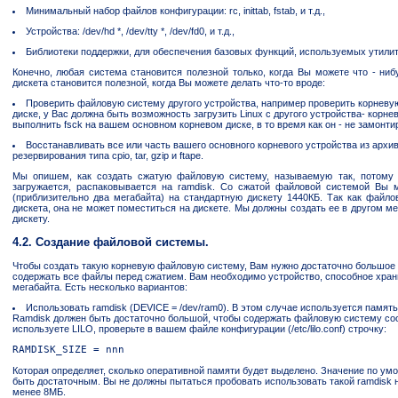
Минимальный набор файлов конфигурации: rc, inittab, fstab, и т.д.,
Устройства: /dev/hd *, /dev/tty *, /dev/fd0, и т.д.,
Библиотеки поддержки, для обеспечения базовых функций, используемых утилит
Конечно, любая система становится полезной только, когда Вы можете что - ниб
дискета становится полезной, когда Вы можете делать что-то вроде:
Проверить файловую систему другого устройства, например проверить корневу
диске, у Вас должна быть возможность загрузить Linux с другого устройства- корн
выполнить fsck на вашем основном корневом диске, в то время как он - не замонти
Восстанавливать все или часть вашего основного корневого устройства из архи
резервирования типа cpio, tar, gzip и ftape.
Мы опишем, как создать сжатую файловую систему, называемую так, потому о
загружается, распаковывается на ramdisk. Со сжатой файловой системой Вы 
(приблизительно два мегабайта) на стандартную дискету 1440КБ. Так как файл
дискета, она не может поместиться на дискете. Мы должны создать ее в другом ме
дискету.
4.2. Создание файловой системы.
Чтобы создать такую корневую файловую систему, Вам нужно достаточно большое 
содержать все файлы перед сжатием. Вам необходимо устройство, способное хран
мегабайта. Есть несколько вариантов:
Использовать ramdisk (DEVICE = /dev/ram0). В этом случае используется память
Ramdisk должен быть достаточно большой, чтобы содержать файловую систему со
используете LILO, проверьте в вашем файле конфигурации (/etc/lilo.conf) строчку:
RAMDISK_SIZE = nnn
Которая определяет, сколько оперативной памяти будет выделено. Значение по ум
быть достаточным. Вы не должны пытаться пробовать использовать такой ramdisk
менее 8МБ.