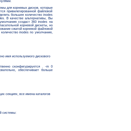
нулями.
темы для корневых дисков, которые
яется привилегированной файловой
делить большее количество inodes
des. В качестве альтернативы, Вы
умолчанию создаст 360 inodes на
спасательной корневой дискеты, но
ьзование сжатой корневой файловой
количество inodes по умолчанию,
ено имя используемого дискового
твенно сконфигурируется . -m 0
овательно, обеспечивает больше
щих секциях, все имена каталогов
й системы: