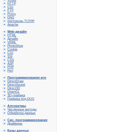
HTTP
CGI
FTP
Proxy
DNS
протоколы TCP/IP
Apache
Web-дизайн
HTML
Дизайн
VRML
PhotoShop
Cookie
CGI
SSI
CSS
ASP
PHP
Perl
Программирование игр
DirectDraw
DirectSound
Direct3D
OpenGL
3D-графика
Графика под DOS
Алгоритмы
Численные методы
Обработка данных
Сис. программирование
Драйверы
Базы данных