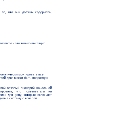
 то, что они должны содержать,
ostname - это только выглядит
томатически монтировать все
ткий диск может быть поврежден
любой базовый сценарий начальной
тировать, что пользователи на
иси для getty, которые включают
дить в систему с консоли.