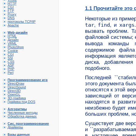
HTTP
CGI
1.1 Прочитайте это 
FTP
Proxy
Некоторые из пример
DNS
протоколы TCP/IP
tar
find
xargs
,
, и
Apache
вызвать проблем. Т
Web-дизайн
файловой системы; е
HTML
Дизайн
вывода команды
VRML
PhotoShop
содержимое фай
Cookie
CGI
информация являетс
SSI
диска, добавления
CSS
ASP
подобного.
PHP
Perl
Последней ``стабил
Программирование игр
этого документа была
DirectDraw
DirectSound
относятся к этой вер
Direct3D
OpenGL
зависящий от верси
3D-графика
находятся в развит
Графика под DOS
неизбежно будет им
Алгоритмы
Численные методы
больших проблем, но
Обработка данных
Существует две верси
Сис. программирование
Драйверы
и ``разрабатываемая 
в настоящее врем
Базы данных