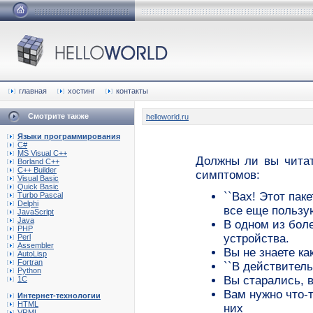
главная
хостинг
контакты
Смотрите также
helloworld.ru
Языки программирования
C#
MS Visual C++
Должны ли вы читат
Borland C++
C++ Builder
симптомов:
Visual Basic
Quick Basic
``Вах! Этот паке
Turbo Pascal
Delphi
все еще пользую
JavaScript
Java
В одном из бол
PHP
устройства.
Perl
Assembler
Вы не знаете ка
AutoLisp
Fortran
``В действител
Python
Вы старались, в
1C
Вам нужно что-т
Интернет-технологии
HTML
них
VRML