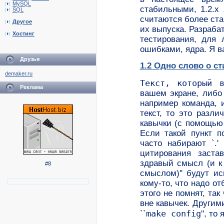
MySQL
стабильными, 1.2.x
SQL
считаются более ст
Другое
их выпуска. Разрабат
Хостинг
тестирования, для
ошибками, ядра. Я в
Друзья
1.2 Одно слово о ст
demaker.ru
Текст, который 
Реклама
вашем экране, либо
например команда, 
текст, то это разл
кавычки (с помощью 
Если такой пункт п
часто набирают `.'
цитирования заста
здравый смысл (и к
#8
смыслом)'' будут и
кому-то, что надо о
этого не помнят, так
вне кавычек. Другим
make config
``
'', то