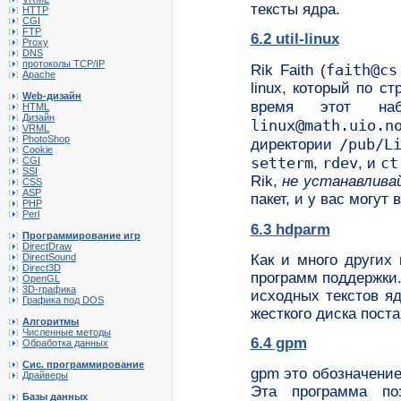
тексты ядра.
HTTP
CGI
FTP
6.2 util-linux
Proxy
DNS
протоколы TCP/IP
faith@cs
Rik Faith (
Apache
linux, который по ст
Web-дизайн
время этот набо
HTML
Дизайн
linux@math.uio.n
VRML
PhotoShop
/pub/L
директории
Cookie
setterm
rdev
ct
CGI
,
, и
SSI
Rik,
не устанавлива
CSS
ASP
пакет, и у вас могут
PHP
Perl
6.3 hdparm
Программирование игр
DirectDraw
Как и много других 
DirectSound
Direct3D
программ поддержки
OpenGL
3D-графика
исходных текстов я
Графика под DOS
жесткого диска пост
Алгоритмы
Численные методы
6.4 gpm
Обработка данных
Сис. программирование
gpm это обозначение
Драйверы
Эта программа по
Базы данных