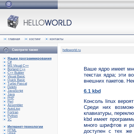
главная
хостинг
контакты
Смотрите также
helloworld.ru
Языки программирования
C#
MS Visual C++
Ваше ядро имеет мн
Borland C++
C++ Builder
текстах ядра; эти 
Visual Basic
Quick Basic
внешних пакетов. Не
Turbo Pascal
Delphi
6.1 kbd
JavaScript
Java
PHP
Консоль linux вероя
Perl
Assembler
Среди них возможн
AutoLisp
клавиатуры, переклю
Fortran
Python
kbd имеет программы
1C
много шрифтов и ра
Интернет-технологии
доступен с тех же
HTML
VRML