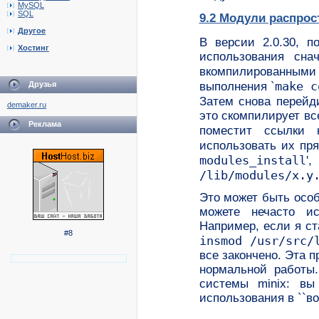
MySQL
SQL
9.2 Модули распро
Другое
В версии 2.0.30, п
Хостинг
использования сна
вкомпилированным
make c
Друзья
выполнения `
Затем снова перейд
demaker.ru
это скомпилирует вс
Реклама
поместит ссылк
использовать их пря
modules_install
'
/lib/modules/x.y
Это может быть осо
можете нечасто и
Например, если я ст
#8
insmod /usr/src/
все закончено. Эта 
нормальной работы
системы minix: в
использования в ``во