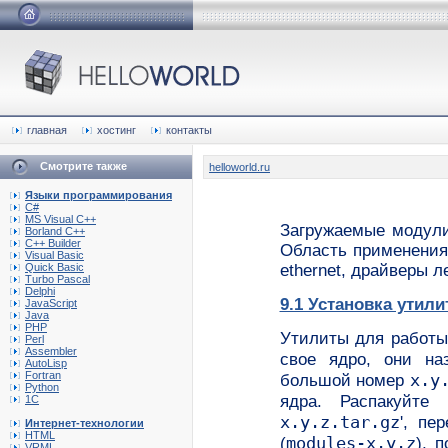
главная
хостинг
контакты
Смотрите также
helloworld.ru
Языки программирования
C#
MS Visual C++
Загружаемые модули
Borland C++
C++ Builder
Область применения
Visual Basic
Quick Basic
ethernet, драйверы л
Turbo Pascal
Delphi
9.1 Установка утил
JavaScript
Java
PHP
Утилиты для работы
Perl
Assembler
свое ядро, они н
AutoLisp
Fortran
x.y
большой номер
Python
ядра. Распакуйт
1C
x.y.z.tar.gz
', пе
Интернет-технологии
HTML
modules-x.y.z
(
), 
VRML