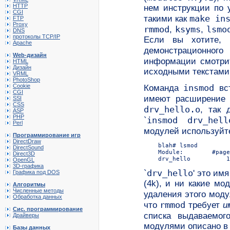
HTTP
нем инструкции по 
CGI
make in
такими как
FTP
Proxy
rmmod
ksyms
lsmo
,
,
DNS
протоколы TCP/IP
Если вы хотите, 
Apache
демонстрационного
Web-дизайн
информации смотр
HTML
Дизайн
исходными текстами
VRML
PhotoShop
insmod
Cookie
Команда
вст
CGI
имеют расширени
SSI
CSS
drv_hello.o
, так 
ASP
PHP
insmod drv_hell
`
Perl
модулей используйт
Программирование игр
DirectDraw
    blah# lsmod

DirectSound
    Module:        #page
Direct3D
OpenGL
3D-графика
drv_hello
`
' это им
Графика под DOS
(4k), и ни какие мо
Алгоритмы
Численные методы
удаления этого моду
Обработка данных
rmmod
что
требует
и
Сис. программирование
списка выдаваемо
Драйверы
модулями описано в 
Базы данных