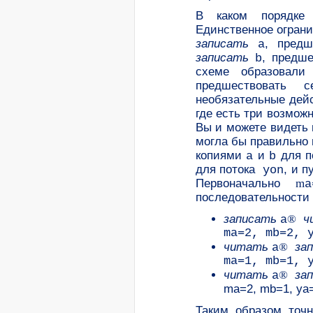
В каком порядке 
Единственное ограни
записать
, пред
a
записать
, предш
b
схеме
образовали
предшествовать 
необязательные дей
где есть три возмож
Вы и можете видеть 
могла бы правильно 
копиями
и
для п
a
b
для потока
, и 
yon
Первоначально
m
a
последовательности
записать
®
ч
a
ma=2, mb=2, 
читать
®
за
a
ma=1, mb=1, 
читать
®
за
a
ma=2, mb=1, ya=
Таким образом точн