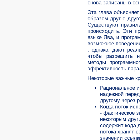
снова записаны в ос
Эта глава объясняет
образом друг с друг
Существуют правила
происходить. Эти п
языке Ява, и програ
возможное поведение
, однако, дают реа
чтобы разрешить н
методы программног
эффективность парал
Некоторые важные кр
Рациональное и
надежной перед
другому через 
Когда поток исп
- фактическое 
некоторым друг
содержит кода 
потока хранят 
значении ссылк