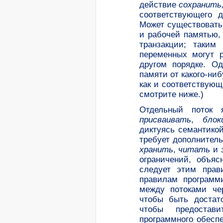
действие
сохранить
соответствующего 
Может существовать
и рабочей памятью,
транзакции; таким
переменных могут р
другом порядке. О
памяти от какого-ни
как и соответствующ
смотрите ниже.)
Отдельный поток
присваивать
,
бло
диктуясь семантико
требует дополнител
хранить
,
читать
и
ограничений, объяс
следует этим прав
правилам программи
между потоками че
чтобы быть достато
чтобы предостав
программного обесп