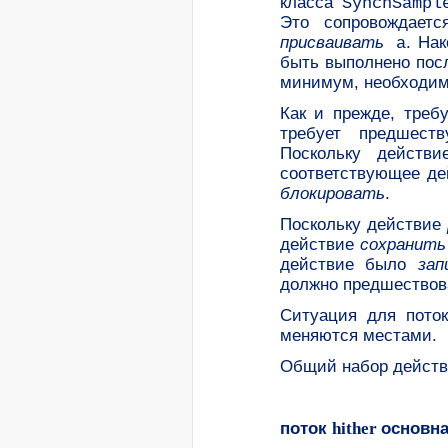
класса
SynchSampl
Это сопровождает
присваивать
. На
a
быть выполнено пос
минимум, необходим
Как и прежде, треб
требует предшест
Поскольку действ
соответствующее д
блокировать
.
Поскольку действие
действие
сохранить
действие было
зап
должно предшество
Ситуация для пото
меняются местами.
Общий набор действ
поток
hither
основна