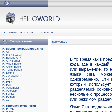
главная
хостинг
контакты
Смотрите также
helloworld.ru
Языки программирования
C#
MS Visual C++
Borland C++
В то время как в пр
C++ Builder
кода, где в каждый
Visual Basic
Quick Basic
или выражение, то 
Turbo Pascal
Delphi
языка Ява может
JavaScript
одновременно. Эти 
Java
PHP
который используе
Perl
Assembler
разделяемой основн
AutoLisp
нескольких процесс
Fortran
Python
или режимом разделе
1C
Интернет-технологии
Язык Ява поддержив
HTML
VRML