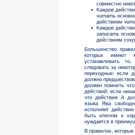
совместно неко
Каждое действи
читать
основно
действием
чит
Каждое действи
записать
основ
действием
сохр
Большинство прави
которых имеют м
устанавливать то
следовать за некото
переходные: если 
должно предшество
должен помнить что
действий; если ника
что действие
А
дол
языка Ява свобод
исполняет действи
быть ключом к хор
нуждается в преимущ
В правилах, которые