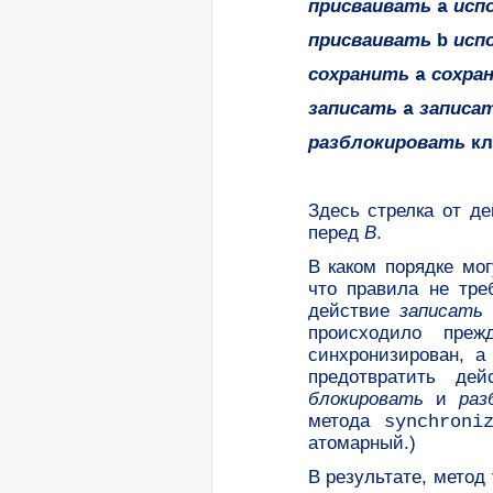
присваивать
исп
a
присваивать
исп
b
сохранить
сохра
a
записать
записа
a
разблокировать
кл
Здесь стрелка от д
перед
B
.
В каком порядке мо
что правила не тр
действие
записать
происходило пр
синхронизирован, 
предотвратить де
блокировать
и
раз
метода
synchron
атомарный.)
В результате, метод