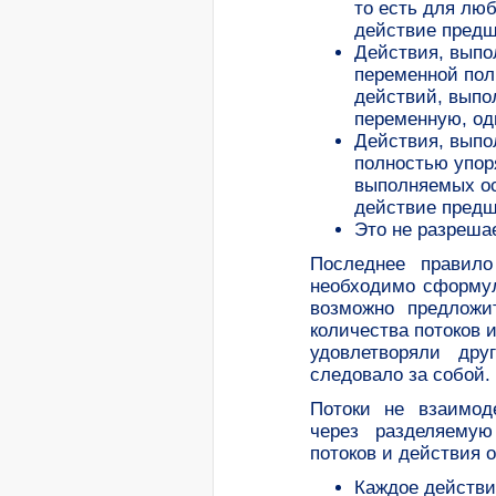
то есть для лю
действие предш
Действия, выпо
переменной пол
действий, выпо
переменную, од
Действия, выпо
полностью упор
выполняемых ос
действие предш
Это не разреша
Последнее правило
необходимо сформул
возможно предложи
количества потоков 
удовлетворяли др
следовало за собой.
Потоки не взаимод
через разделяему
потоков и действия 
Каждое действ