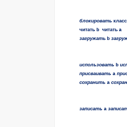
блокировать
класс
читать
читать
b
a
загружать
загру
b
использовать
ис
b
присваивать
при
a
сохранить
сохра
a
записать
записа
a