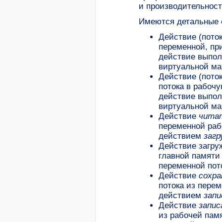
и производительност
Имеются детальные о
Действие (пото
переменной, пр
действие выполн
виртуальной ма
Действие (пото
потока в рабоч
действие выполн
виртуальной ма
Действие
чита
переменной раб
действием
заг
Действие загруж
главной памяти
переменной пот
Действие
сохр
потока из пере
действием
зап
Действие
запис
из рабочей пам