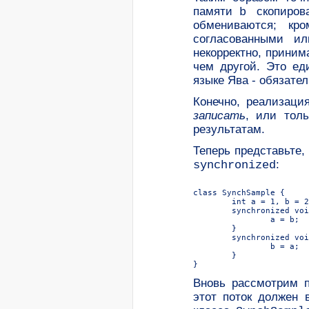
памяти
скопиро
b
обмениваются; кр
согласованными и
некорректно, приним
чем другой. Это ед
языке Ява - обязате
Конечно, реализац
записать
, или толь
результатам.
Теперь представьте
:
synchronized
Вновь рассмотрим 
этот поток должен