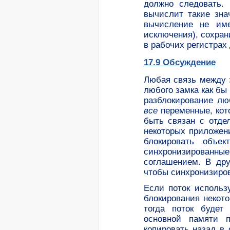
должно следовать.
вычислит такие зна
вычисление не име
исключения), сохрани
в рабочих регистрах
17.9 Обсуждение
Любая связь между 
любого замка как бы
разблокирование лю
все
переменные, кото
быть связан с отде
некоторых приложени
блокировать объе
синхронизирован
соглашением. В дру
чтобы синхронизиров
Если поток использ
блокирования некото
тогда поток будет
основной памяти 
копировать назад в