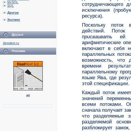
MySQL
сотрудничающего д
SQL
исключения (пробу
Другое
ресурса).
Хостинг
Поскольку поток 
действий. Поток
Друзья
присваивать
ей но
арифметические опе
demaker.ru
включают в себя н
Реклама
параллельных поток
возможность, что 
времени
результ
параллельному прог
языке Ява, где рез
этой спецификации.
Каждый поток имеет
#8
значений переменн
всеми потоками. О
сначала получает зам
что разделяемые з
разделяемой основ
разблокирует замок