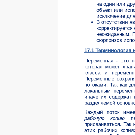
на один или дру
объект или исп
исключение
дл
В отсутствии я
корректируется
неожиданным. П
сюрпризов испо
17.1 Терминология и
Переменная - это н
которая может хран
класса и переменн
Переменные сохран
потоками. Так как д
локальным переменн
иначе их содержат 
разделяемой основно
Каждый поток име
рабочую копию
пер
присваиваться.
Так 
этих рабочих копи