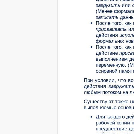
загрузить
или
(Менее формальн
записать
данные
После того, как
присваивать
и
действия
испол
формально: нов
После того, как
действие
присв
выполнением д
переменную. (М
основной памят
При условии, что в
действия
загружат
любым потоком на л
Существуют также н
выполняемые основн
Для каждого де
рабочей копии 
предшествие д