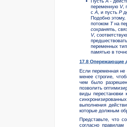
Пусть
А
- дейс
переменную
V
,
с
A
, и пусть
P
д
Подобно этому,
потоком
T
на пе
сохранять
, свя
V
, соответств
предшествоват
переменных ти
памятью в точно
17.8 Опережающие 
Если переменная не
менее строгие, что
чем было разреше
позволить оптимизи
виды перестановки 
синхронизированны
выполнения действи
которые должным об
Представьте, что с
согласно правилам