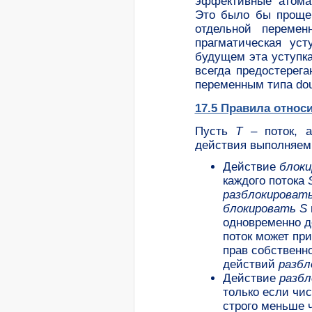
эффективные атома
Это было бы проще 
отдельной перемен
прагматическая ус
будущем эта уступк
всегда предостерег
переменным типа doub
17.5 Правила относ
Пусть
T
– поток,
действия выполняе
Действие
блок
каждого потока
разблокироват
блокировать
S
одновременно д
поток может при
прав собственн
действий
разбл
Действие
разбл
только если ч
строго меньше