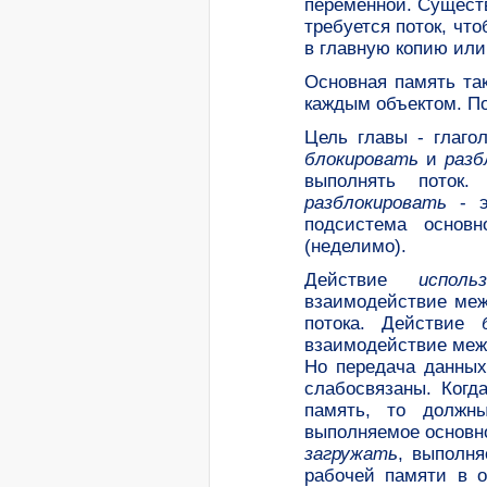
переменной. Существ
требуется поток, чт
в главную копию или
Основная память та
каждым объектом. По
Цель главы - глаго
блокировать
и
разб
выполнять поток
разблокировать
- 
подсистема основ
(неделимо).
Действие
исполь
взаимодействие меж
потока. Действие
взаимодействие меж
Но передача данных
слабосвязаны. Когд
память, то должн
выполняемое основн
загружать
, выполня
рабочей памяти в о