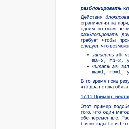
разблокировать
кл
Действия
блокиров
ограничения на пор
одним потоком не 
разблокировать
дру
требует чтобы пр
следует, что возмож
записать
®
ч
a
ma=2, mb=2, 
читать
®
за
a
ma=1, mb=1, 
В то время пока рез
что два потока обяз
17.11 Пример: нест
Этот пример подоб
того, что один мето
обе переменные. Ра
и методы
и
b
to
fro