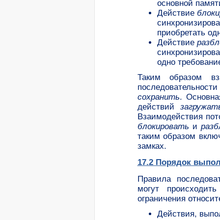
основной памят
Действие
блок
синхронизирова
приобретать од
Действие
разбл
синхронизирова
одно требовани
Таким образом вз
последовательности
сохранить
. Основн
действий
загружат
Взаимодействия пот
блокировать
и
разб
таким образом вклю
замках.
17.2 Порядок выпо
Правила последова
могут происходить
ограничения относит
Действия, выпо