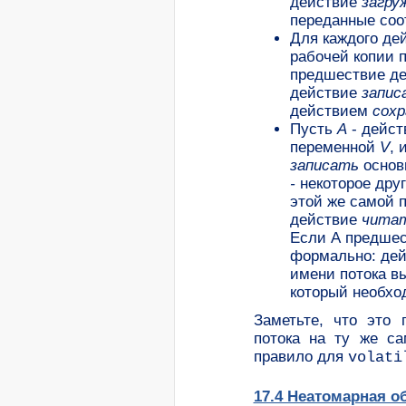
действие
загру
переданные со
Для каждого де
рабочей копии 
предшествие д
действие
запи
действием
сох
Пусть
А
- дейс
переменной
V
, 
записать
основ
-
некоторое дру
этой же самой 
действие
чита
Если А предшес
формально: дей
имени потока в
который необход
Заметьте, что это 
потока
на ту же са
правило для
volati
17.4 Неатомарная о