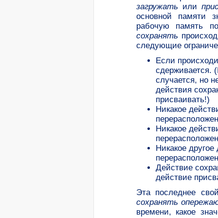
загружать
или
при
основной памяти з
рабочую память п
сохранять
происход
следующие ограниче
Если происход
сдерживается. (
случается, но н
действия сохра
присваивать!)
Никакое дейст
перерасположе
Никакое дейст
перерасположе
Никакое другое
перерасположе
Действие сохра
действие присв
Эта последнее свой
сохранять
опережа
времени, какое зна