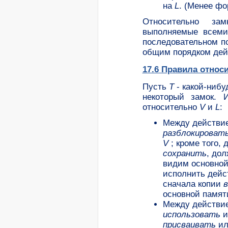
на
L
. (Менее фо
Относительно за
выполняемые всеми
последовательном п
общим порядком дейс
17.6 Правила относ
Пусть
T
- какой-нибу
некоторый замок. 
относительно
V
и
L
:
Между действ
разблокироват
V
; кроме того,
сохранить
,
дол
видим основной
исполнить дей
сначала копии
в
основной памят
Между действ
использовать
и
присваивать
и