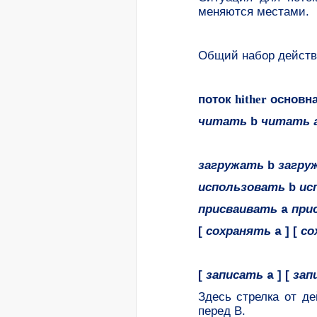
меняются местами.
Общий набор действ
поток
hither
основна
читать
читать
b
загружать
загру
b
использовать
ис
b
присваивать
при
a
[
сохранять
] [
со
a
[
записать
] [
зап
a
Здесь стрелка от д
перед B.