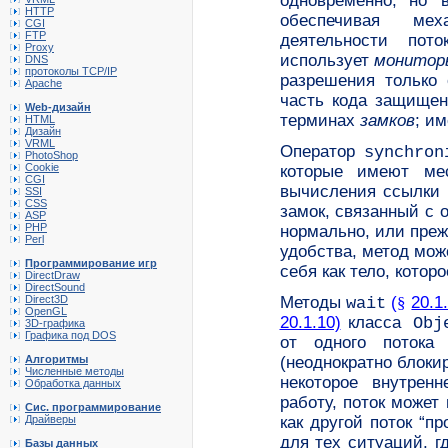
одновременно,
но 
HTTP
обеспечивая м
CGI
FTP
деятельности пот
Proxy
использует
монитор
DNS
протоколы TCP/IP
разрешения только 
Apache
часть кода защищен
Web-дизайн
терминах
замков
; и
HTML
Дизайн
VRML
Оператор
synchro
PhotoShop
Cookie
которые имеют мес
CGI
вычисления ссылки 
SSI
CSS
замок, связанный с о
ASP
PHP
нормально, или пре
Perl
удобства, метод мож
Программирование игр
себя
как тело, котор
DirectDraw
DirectSound
Direct3D
Методы
(
§
20.1
wait
OpenGL
20.1.10)
класса
Obj
3D-графика
Графика под DOS
от одного потока
Алгоритмы
(неоднократно блоки
Численные методы
некоторое внутренн
Обработка данных
работу,
поток может
Сис. программирование
Драйверы
как другой поток “п
для тех ситуаций, г
Базы данных