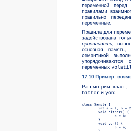
переменной перед
правилами взаимног
правильно переда
переменные.
Правила для перем
задействована толь
присваивать,
выпо
основная память, 
семантикой выполн
упорядочиваются 
переменных
volati
17.10 Пример: воз
Рассмотрим класс,
и
:
hither
yon