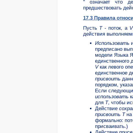
" означает что де
предшествовать де
17.3 Правила относ
Пусть
T
- поток, а
V
действия выполняе
Использовать
предписано вып
модели Языка Я
единственного 
V
как левого оп
единственное 
присвоить
данн
порядком, указ
Если следующи
использовать
к
для
T
, чтобы и
Действие
сохра
присвоить
T
на
формально: пот
присваивать.)
Действие
присв