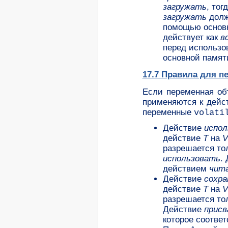
загружать
, тог
загружать
долж
помощью основн
действует как
в
перед использо
основной памят
17.7 Правила для 
Если переменная о
применяются к дейс
переменные
volati
Действие
испол
действие
T
на
V
разрешается то
использовать
.
действием
чит
Действие
сохра
действие
T
на
V
разрешается то
Действие
присв
которое соотве