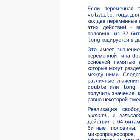
Если переменная
, тогда дл
volatile
как две переменные 
этих действий - в
половины из 32 бит
кодируется в д
long
Это имеет значени
переменной типа
do
основной памятью 
которые могут разд
между ними. Следов
различные значения
или
,
double
long
получить значение, 
равно некоторой сме
Реализация свобо
читать
, и
записа
действия с 64 битам
битные половины,
микропроцессоров