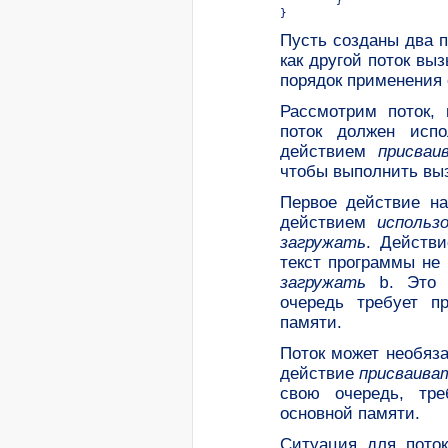
Пусть созданы два п
как другой поток вы
порядок применения
Рассмотрим поток,
поток должен исп
действием
присваи
чтобы
выполнить вы
Первое действие н
действием
использ
загружать
. Действ
текст программы не 
загружать
. Это
b
очередь требует 
памяти.
Поток может необяз
действие
присваива
свою очередь, тр
основной памяти.
Ситуация для пото