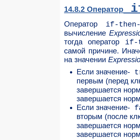
if
14.8.2 Оператор
Оператор
if-then
вычисление
Expressi
тогда оператор
if-
самой причине. Инач
на значении
Expressi
Если значение-
t
первым (перед к
завершается норм
завершается норм
Если значение-
f
вторым (после кл
завершается норм
завершается норм