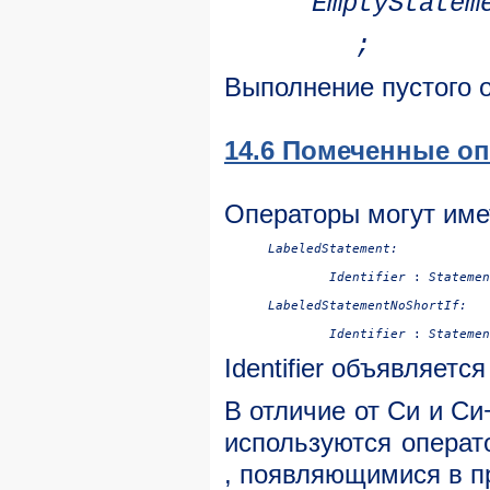
EmptyStatem
;
Выполнение пустого 
14.6 Помеченные о
Операторы могут им
LabeledStatement:

Identifier
 : 
LabeledStatementNoShortIf:

Identifier
 : 
Identifier
объявляется 
В отличие от Cи и Cи
используются операт
, появляющимися в п