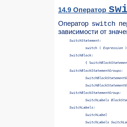
sw
14.9 Оператор
Оператор
пер
switch
зависимости от знач
SwitchStatement:

	switch ( 
Expression
 )
SwitchBlock:

{ 
S
witchBlockStatemen
SwitchBlockStatementGroups:

SwitchBlockStatementG
SwitchBlockStatementG
SwitchBlockStatementGroup:

SwitchLabels
SwitchLabels:

SwitchLabel

SwitchLabels