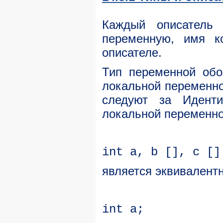
Каждый описатель 
переменную, имя к
описателе.
Тип переменной обо
локальной переменно
следуют за Иденти
локальной переменно
int a, b [], c []
является эквивалент
int a;