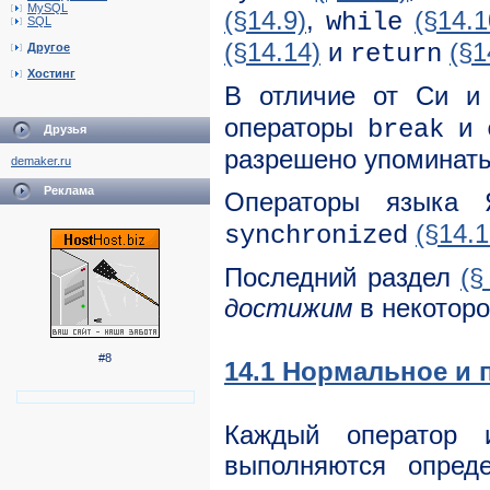
MySQL
(§14.9)
,
(§14.1
while
SQL
(§14.14)
и
(§1
return
Другое
Хостинг
В отличие от Cи и
операторы
и
break
Друзья
разрешено упоминать
demaker.ru
Реклама
Операторы языка
(§14.1
synchronized
Последний раздел
(§
достижим
в некоторо
#8
14.1 Нормальное и
Каждый оператор 
выполняются опред