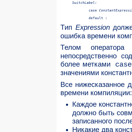
SwitchLabel:

	case 
ConstantExpressi
Тип
Expression
долж
ошибка времени ком
Телом оператора
s
непосредственно со
более метками
case
значениями констант
Все нижесказанное д
времени компиляции:
Каждое констант
должно быть совм
записанного посл
Никакие два конс