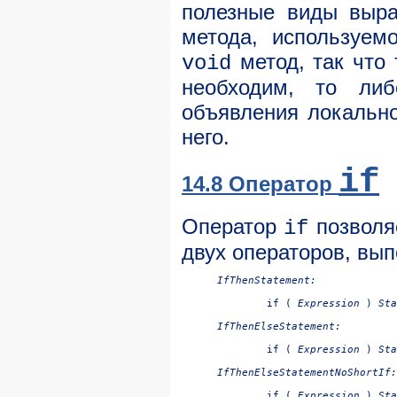
полезные виды выра
метода, используем
метод, так что 
void
необходим, то ли
объявления локальн
него.
if
14.8 Оператор
Оператор
позволя
if
двух операторов, вып
IfThenStatement:

if ( 
Expression
 ) 
IfThenElseStatement:

if ( 
Expression
 ) 
Sta
IfThenElseStatementNoShortIf:

if ( 
Expression
 ) 
Sta