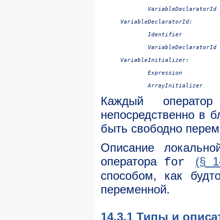
VariableDeclaratorId
 
VariableDeclaratorId:

Identifier

VariableDeclaratorId
VariableInitializer:

Expression

Каждый оператор
непосредственно в б
быть свободно перем
Описание локально
оператора
(§ 1
for
способом, как будт
переменной.
14.3.1 Типы и опис