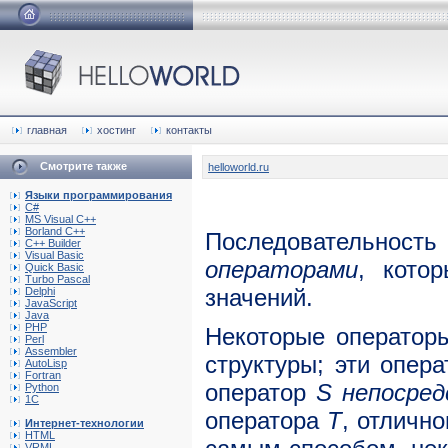
главная
хостинг
контакты
Смотрите также
helloworld.ru
Языки программирования
C#
MS Visual C++
Borland C++
Последовательност
C++ Builder
Visual Basic
операторами
, кото
Quick Basic
Turbo Pascal
значений.
Delphi
JavaScript
Java
PHP
Некоторые операто
Perl
Assembler
структуры; эти опер
AutoLisp
Fortran
оператор
S непосре
Python
1C
оператора
T
, отлично
Интернет-технологии
HTML
VRML