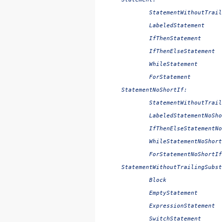
	StatementWithoutTrailingSubstatement

	LabeledStatement

	IfThenStatement

	IfThenElseStatement

	WhileStatement

StatementNoShortIf:

	StatementWithoutTrailingSubstatement

	LabeledStatementNoShortIf

	IfThenElseStatementNoShortIf

	WhileStatementNoShortIf

StatementWithoutTrailingSubst
	Block

	EmptyStatement

	ExpressionStatement

	SwitchStatement
