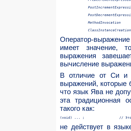
	PostIncrementExpression

	PostDecrementExpression

	MethodInvocation

Оператор-выражение
имеет значение, т
выражения завешае
вычисление выражен
В отличие от Cи и
выражений, которые 
что язык Ява не доп
эта традиционная о
такого как:
не действует в язык