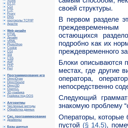
самым способом, не
HTTP
своей структуры.
CGI
FTP
Proxy
DNS
В первом разделе э
протоколы TCP/IP
Apache
преждевременным
Web-дизайн
остающихся раздел
HTML
Дизайн
VRML
подробно как их нор
PhotoShop
Cookie
преждевременного з
CGI
SSI
CSS
Блоки описываются
ASP
PHP
Perl
местах, где другие 
Программирование игр
оператора, операт
DirectDraw
DirectSound
непосредственно сод
Direct3D
OpenGL
3D-графика
Следующий граммат
Графика под DOS
Алгоритмы
знакомую проблему 
Численные методы
Обработка данных
Операторы, которые 
Сис. программирование
Драйверы
пустой
(§ 14.5)
, пом
Базы данных