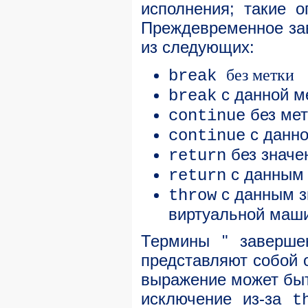
исполнения; такие 
Преждевременное зав
из следующих:
без метки
break
с данной м
break
без мет
continue
с данно
continue
без значе
return
с данным 
return
с данным з
throw
виртуальной маш
Термины " заверше
представляют собой
выражение может быт
исключение из-за
t