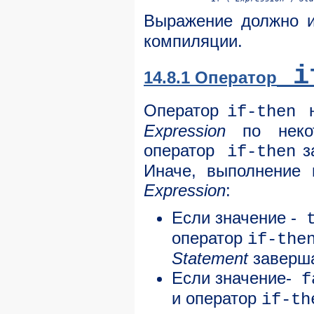
Выражение должно 
компиляции.
if
14.8.1 Оператор
Оператор
if-then
Expression
по некот
оператор
за
if-then
Иначе, выполнение 
Expression
:
Если значение -
t
оператор
if-the
Statement
заверша
Если значение-
f
и оператор
if-t