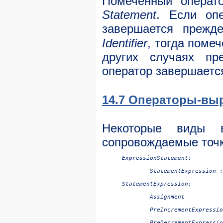
Помеченный операт
Statement
. Если оп
завершается прежд
Identifier
, тогда поме
других случаях пр
оператор завершаетс
14.7 Операторы-вы
Некоторые виды в
сопровождаемые точк
ExpressionStatement:

StatementExpression
StatementExpression:

Assignment

	PreIncrementExpression

	PreDecrementExpression
