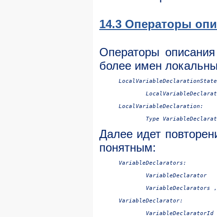
14.3 Операторы оп
Операторы описания
более имен локальны
LocalVariableDeclarationState
LocalVariableDeclarat
LocalVariableDeclaration:

Type
Далее идет повторен
понятным:
VariableDeclarators:

VariableDeclarator

VariableDeclarators
 ,
VariableDeclarator:

VariableDeclaratorId
