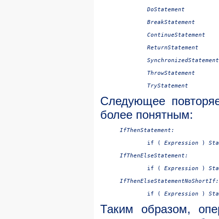
	DoStatement

	BreakStatement

	ContinueStatement

	ReturnStatement

	SynchronizedStatement

	ThrowStatement

Следующее повторяе
более понятным:
IfThenStatement:

if ( 
Expression
 ) 
IfThenElseStatement:

if ( 
Expression
 ) 
Sta
IfThenElseStatementNoShortIf:

if ( 
Expression
 ) 
Sta
Таким образом, опе