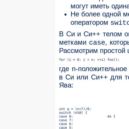
могут иметь один
Не более одной м
оператором
swit
В Cи и Cи++ телом 
метками
, кото
case
Рассмотрим простой 
где
-положительное
n
в Cи или Cи++ для то
Ява: