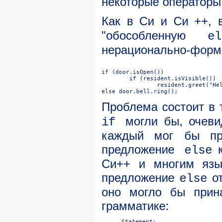
некоторые операторы,
Как в Cи и Cи ++, 
"обособленную
e
нерационально-форм
Проблема состоит в 
могли бы, очеви
if
каждый мог бы пре
предложение
к
else
Cи++ и многим язык
предложение
от
else
оно могло бы прин
грамматике:
Statement:
