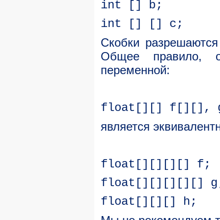
int [] b;
int [] [] c;
Скобки разрешаются
Общее правило, о
переменной:
float[][] f[][], 
является эквивалент
float[][][][] f;
float[][][][][] g
float[][][] h;