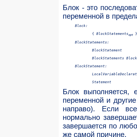
Блок - это последов
переменной в предел
Block:

{ 
BlockStatements
opt
BlockStatements:

BlockStatement

BlockStatements
BlockStatement:

LocalVariableDeclarat
Блок выполняется, 
переменной и другие
направо). Если вс
нормально завершае
завершается по любо
же самой причине.