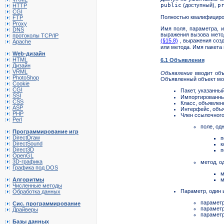
public
(доступный)
,
p
HTTP
CGI
Полностью
квалифицир
FTP
Proxy
Имя поля, параметра, 
DNS
выражения вызова мет
протоколы TCP/IP
(§15.8)
, выражения соз
Apache
или метода. Имя пакета
Web-дизайн
HTML
6.1 Объявления
Дизайн
VRML
Объявление
вводит объ
PhotoShop
Объявленный объект мо
Cookie
CGI
Пакет, указанны
SSI
Импортированный
CSS
Класс, объявлен
ASP
Интерфейс, объя
PHP
Член ссылочног
Perl
поле, од
Программирование игр
DirectDraw
п
DirectSound
к
Direct3D
п
OpenGL
3D-графика
метод, о
Графика под DOS
м
м
Алгоритмы
Численные методы
Параметр, один 
Обработка данных
параметр
Сис. программирование
параметр
Драйверы
параметр
Базы данных