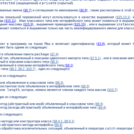
rotected
(защищенный) и
private
(скрытый).
ованные имена
(§6.7)
и соглашения по именованию
(§6.8)
, также рассмотрены в этой г
или локальной переменной могут использоваться в качестве выражения
(§15.13.1)
.
И
ода
(§15.11)
. Имя классового типа или интерфейсного типа может появиться в выраже
дания массива
(§15.9)
, выражения приведения
(§15.15)
, или в выражении
instance
 может появиться в выражении только как часть квалифицированного имени для классо
ект в программу на языке Ява и включает идентификатор
(§3.8)
, который может 
жет быть одним из следующих:
й в объявлении пакета
package
(§7.4)
 тип, объявленный в описании одиночного импорта типа
(§7.5.1)
, или в описании им
ный в описании классового типа
(§8.1)
вленный в описании интерфейсного типа
(§9.1)
о типа
(§8.2
,
§9.2
,
§10.7)
, один из следующего:
но из следующего:
оле объявленное в классовом типе
(§8.3)
онстантное поле объявленное в интерфейсном типе
(§9.3)
оле
length
,
которое, неявно является членом каждого типа массив
(§10.7)
дин из следующих:
етод (абстрактный или иной) объявленный в классовом типе
(§8.4)
етод (всегда абстрактный) объявленный в интерфейсном типе
(§9.4)
из следующего:
 метода или конструктора класса
(§8.4.1
,
§8.6.1)
 абстрактного метода интерфейса
(§9.4)
 обработчика исключительных ситуаций, объявленный в операторе
оператора
catch