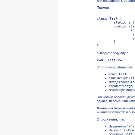
для обращения к объявл
Пример:
выводит следующее:
Этот пример объявляет:
класс
Test
статическую (
st
метод класса
ma
параметр
args
локальную пере
Поскольку область дейс
однако, переменная кла
Локальная переменная и
инициализатор "
0
" и вы
Это означает, что:
Выражение "
x
" 
Вызов
println
описание
Test
.