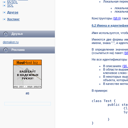
Локальная перем
MySQL
SQL
локальна
локальна
Другое
Конструкторы
(§8.6)
такж
Хостинг
6.2 Имена и идентифи
Имя
используется, чтоб
Друзья
Имеются две формы име
demaker.ru
имени, знака ".", и иден
В определении значен
Реклама
(ссылаться на) пакет
(§6
Не все идентификаторы 
В описаниях
(§6.
В области выра
ключевое слово
В некоторых выр
объекта, которы
В качестве метк
В примере:
#8