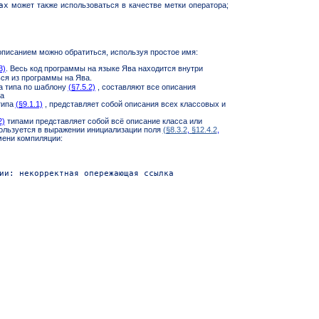
ax
может также использоваться в качестве метки оператора;
описанием можно обратиться, используя простое имя:
3)
. Весь код программы на языке Ява находится внутри
ся из программы на Ява.
а типа по шаблону
(§7.5.2)
, составляют все описания
а
типа
(§9.1.1)
, представляет собой описания всех классовых и
2)
типами представляет собой всё описание класса или
пользуется в выражении инициализации поля
(§8.3.2
,
§12.4.2
,
мени компиляции: