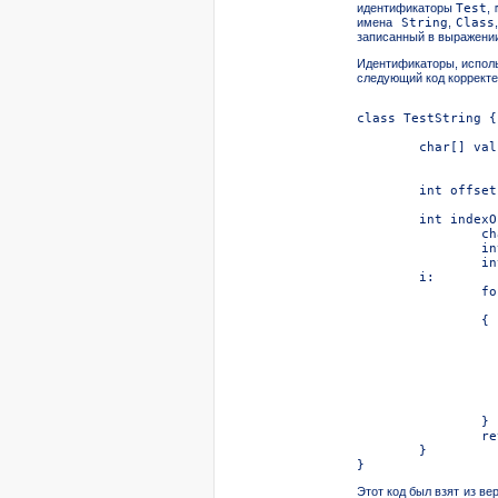
идентификаторы
Test
,
имена
String
,
Class
записанный
в выражени
Идентификаторы, испол
следующий код корректе
class TestString {

	char[] value;

	int offset, count;

		for (int i = start; i <= max; i++)

Этот код был взят из ве