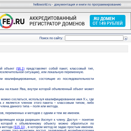
helloworld.ru - документация и книги по программированию
Поиск по сайту:
ый объект
(§6.1)
представляет собой пакет, классовый тип,
 исключительной ситуации), или локальную переменную.
и квалифицированные, состоящие из последовательности
мы на языке Ява, внутри которой объявленный объект может
 можно сослаться, используя квалифицированное имя
N.x
,
где
да
x
является членом этого пакета – классовым типом, либо
члена данного типа – поля или метода.
пов, переменных и методов с одним и
тем же именем.
деляющее когда разрешен
доступ
к члену. Доступ – понятие
 которой к объявленному объекту можно обратиться по
а метода
(§15.11)
, в котором метод не задан простым именем.
е; кроме того возможен доступ, задаваемый модификаторами