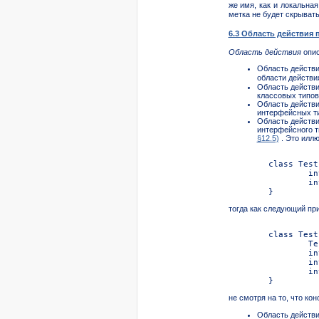
же имя, как и локальна
метка не будет скрыва
6.3 Область действия 
Область действия
опис
Область действи
области действи
Область действи
классовых типов
Область действи
интерфейсных т
Область действи
интерфейсного т
§12.5)
. Это иллю
тогда как следующий пр
не смотря на то, что ко
Область действ