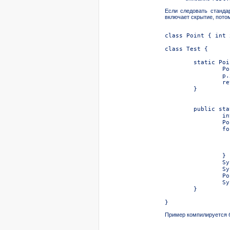
Если следовать станд
включает скрытие, пото
	}

	}

Пример компилируется б