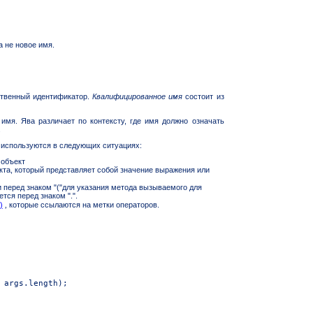
а не
новое имя.
ственный идентификатор.
Квалифицированное имя
состоит из
имя. Ява различает по контексту, где имя должно означать
.
 используются в следующих ситуациях:
 объект
екта, который представляет собой значение выражения или
 и перед знаком "("для указания метода вызываемого для
тся перед знаком ".".
)
,
которые ссылаются на метки операторов.