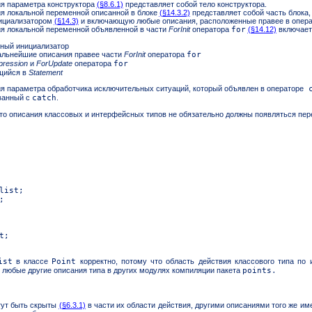
я параметра конструктора
(§8.6.1)
представляет собой тело конструктора.
я локальной переменной описанной в блоке
(§14.3.2)
представляет собой часть блока,
ициализатором
(§14.3)
и включающую любые описания, расположенные правее в опера
я локальной переменной объявленной в части
ForInit
оператора
for
(§14.12)
включает
ный инициализатор
льнейшие описания правее части
ForInit
оператора
for
pression
и
ForUpdate
оператора
for
щийся в
Statement
я параметра обработчика исключительных ситуаций, который объявлен в операторе
ванный с
catch
.
что описания классовых и интерфейсных типов не обязательно должны появляться пере
ist
в классе
Point
корректно, потому что область действия классового типа по
 и любые другие описания типа в других модулях компиляции пакета
points
.
гут быть скрыты
(§6.3.1)
в части их области действия, другими описаниями того же им