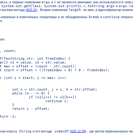
main
, и первые появления
args
и
c
не являются именами; они используются в описа
,
System.out.getClass,
System.out.println
,
c.toString
,
args
и
args.l
и вызова метода
(§15.11)
. Второе появление
length
не имя, а идентификатор появл
ьзованные в помеченных операторах и их объединенных
break
и
continue
операто
н:
рсии класса
String
и его метода
indexOf
(§20.12.26)
, где метка первоначально н