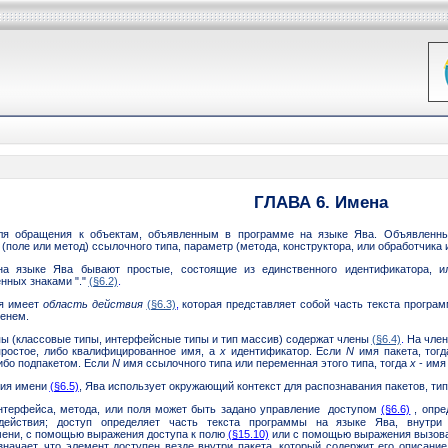
ГЛАВА 6. Имена
ля обращения к объектам, объявленным в программе на языке Ява. Объявленн
(поле или метод) ссылочного типа, параметр (метода, конструктора, или обработчика
а языке Ява бывают простые, состоящие из единственного идентификатора, ил
нных знаками "."
(§6.2)
.
мя имеет
область действия
(§6.3)
,
которая представляет собой часть текста програм
енем.
ы (классовые типы, интерфейсные типы и тип массив) содержат члены
(§6.4)
.
На член
ростое, либо квалифицированное имя, а
x
идентификатор. Если
N
имя пакета, тог
ибо подпакетом. Если
N
имя ссылочного типа или переменная этого типа, тогда
x
- имя 
ния имени
(§6.5)
, Ява использует окружающий контекст для распознавания пакетов, ти
нтерфейса, метода, или поля может быть задано управление
доступом
(§6.6)
, опре
ействия;
доступ определяет часть текста программы на языке Ява, внутри
ени, с помощью выражения доступа к полю
(§15.10)
или с помощью выражения вызов
начает, что элемент доступен везде внутри пакета, который содержит его описани