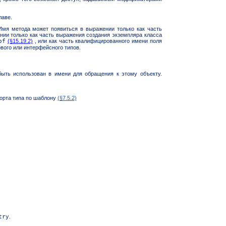
лаве.
мя метода может появиться в выражении только как часть
нии только как часть выражения создания экземпляра класса
of
(§15.19.2)
, или как часть квалифицированного имени поля
вого или интерфейсного типов.
быть использован в имени для обращения к этому объекту.
порта типа по шаблону
(§7.5.2)
try
.