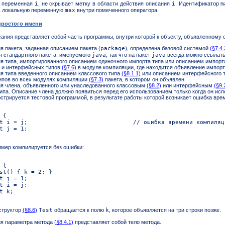
я переменная
i
, не скрывает метку в области действия описания
i
. Идентификатор
m
ть локальную переменную
max
внутри помеченного оператора.
простого имени
ания представляет собой часть программы, внутри которой к объекту, объявленному 
я пакета, заданная описанием пакета (
package
)
, определена базовой системой
(§7.4.
я стандартного пакета, именуемого
java
, так что на пакет
java
всегда можно ссылать
я типа, импортированного описанием одиночного импорта типа или описанием импорт
 и интерфейсных типов
(§7.6)
в модуле компиляции, где находится объявление импорт
я типа введенного описанием классового типа
(§8.1.1)
или описанием интерфейсного 
ипов во всех модулях компиляции
(§7.3)
пакета, в котором он объявлен.
я члена, объявленного или унаследованного классовым
(§8.2)
или интерфейсным
(§9.
ипа. Описание члена должно появиться перед его использованием только когда он ис
стрируется тестовой программой, в результате работы которой возникает ошибка вре
имер компилируется без ошибки:
нструктор
(§8.6)
Test
обращается к полю
k
, которое объявляется на три строки позже.
ия параметра метода
(§8.4.1)
представляет собой тело метода.