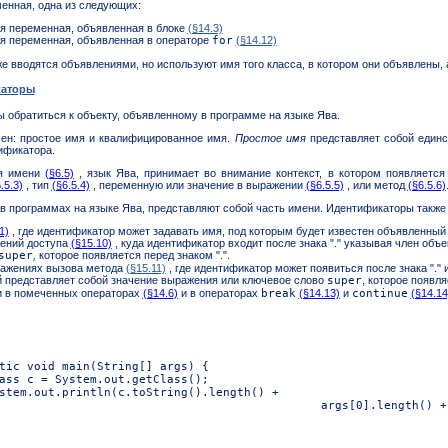
енная, одна из следующих:
я переменная, объявленная в блоке
(§14.3)
я переменная, объявленная в операторе
for
(§14.12)
е вводятся объявлениями, но используют имя того класса, в котором они объявлены, 
каторы
ы обратиться к объекту, объявленному в программе на языке Ява.
н: простое имя и квалифицированное имя.
Простое имя
представляет собой един
тификатора.
ия имени
(§6.5)
, язык Ява, принимает во внимание контекст, в котором появляется 
.5.3)
, тип
(§6.5.4)
, переменную или значение в выражении
(§6.5.5)
, или метод
(§6.5.6)
в программах на языке Ява, представляют собой часть имени. Идентификаторы также
1)
, где идентификатор может задавать имя, под которым будет известен объявленный
жений доступа
(§15.10)
, куда идентификатор входит после знака "." указывая член объ
super
,
которое появляется перед знаком ".".
ажениях вызова метода
(§15.11)
, где идентификатор может появиться после знака "."
й представляет собой значение выражения или ключевое слово
super
,
которое появляе
и в помеченных операторах
(§14.6)
и в операторах
break
(§14.13)
и
continue
(§14.14