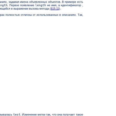
ниях, задавая имена объявленных объектов. В примере есть
ength
.
Первое появление
length
не имя, а
идентификатор ,
яющийся в выражении вызова метода
(§15.11)
.
рах полностью отличны от использованных в описаниях. Так,
азывалась
test
. Изменение метки так, что она получает такое