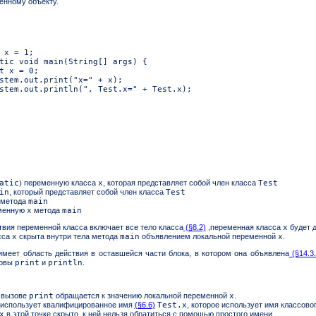
енному объекту.
atic
)
переменную класса
x
, которая представляет собой член класса
Test
in
, который представляет собой член класса
Test
метода
main
менную
x
метода
main
твия переменной класса включает все
тело класса
(§8.2)
,переменная класса
x
будет д
сса
x
скрыта внутри тела метода
main
объявлением локальной переменной
x
.
меет область действия в оставшейся части блока, в котором она объявлена
(§14.3
зовы
print
и
println
.
в вызове
print
обращается к значению локальной переменной
x
.
использует квалифицированное имя
(§6.6)
Test
x
, которое использует имя классово
.
x
в этой точке скрыто, к ней нельзя обратиться с помощью простого имени.