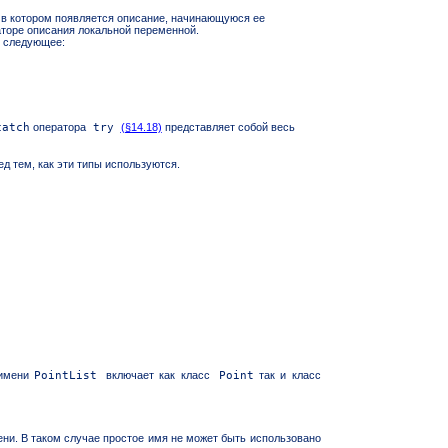
 в котором появляется описание, начинающуюся ее
торе описания локальной переменной.
 следующее:
catch
оператора
try
(§14.18)
представляет собой весь
д тем, как эти типы используются.
 имени
PointList
включает как класс
Point
так и класс
ени. В таком случае простое имя не может быть использовано