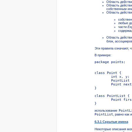
Область
действи
Область действи
собственным ин
Область действи
собствен
любые да
части
Ex
содержа
Область действи
блок, ассоцииро
Эти правила означают, 
В примере:
использование
PointL
PointList
, равно как
6.3.1 Скрытые имена
Некоторые описания мо