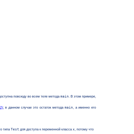
оступна повсюду во всем теле метода
main
. В этом примере,
.2)
; в данном случае это остаток метода
main
, а именно его
го типа
Test
для доступа к переменной класса
x
, потому что