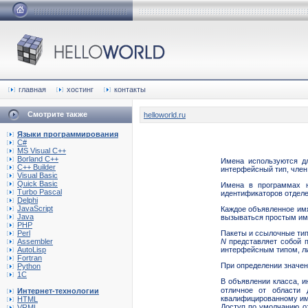
главная
хостинг
контакты
Смотрите также
helloworld.ru
Языки программирования
C#
MS Visual C++
Borland C++
Имена используются д
C++ Builder
интерфейсный тип, член 
Visual Basic
Quick Basic
Имена в программах н
Turbo Pascal
идентификаторов отделе
Delphi
JavaScript
Каждое объявленное и
Java
вызываться простым им
PHP
Perl
Пакеты и ссылочные тип
Assembler
N
представляет собой п
AutoLisp
интерфейсным типом, л
Fortran
При определении значе
Python
1C
В объявлении класса, и
отличное от области д
Интернет-технологии
квалифицированному им
HTML
Доступ по умолчанию оз
VRML