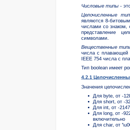
Числовые типы
- эт
Целочисленные ти
являются 8-битовым
числами со знаком, 
представление це
символами.
Вещественные тип
числа с плавающей 
IEEE 754 числа с пл
Тип boolean имеет ров
4.2.1 Целочисленны
Значения целочислен
Для byte, от -1
Для short, от -
Для int, от -21
Для long, от -9
включительно
Для char, от '\u0