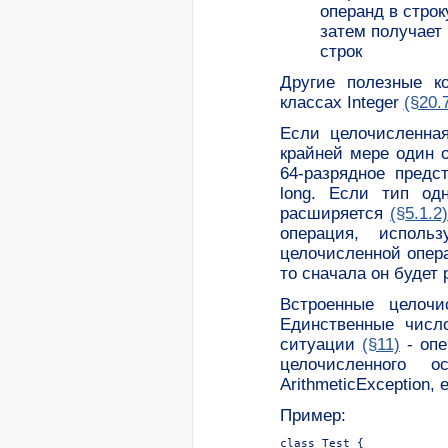
операнд в стро
затем получает 
строк
Другие полезные к
классах Integer
(§20.
Если целочисленная
крайней мере один о
64-разрядное предс
long. Если тип од
расширяется
(§5.1.2
операция, использ
целочисленной опера
то сначала он будет 
Встроенные целочи
Единственные числ
ситуации
(§11)
- опе
целочисленного
ArithmeticException,
Пример:
class Test {
