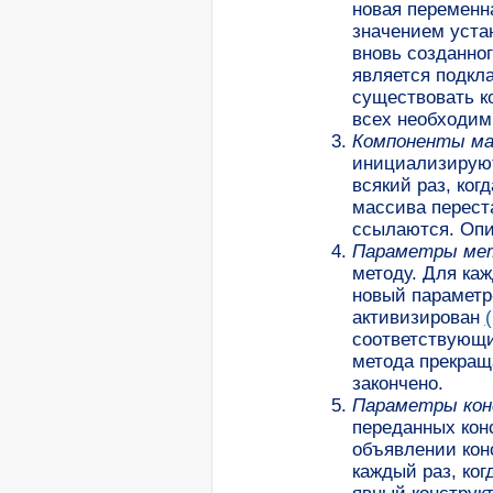
новая переменн
значением уст
вновь созданног
является подкл
существовать ко
всех необходим
Компоненты ма
инициализирую
всякий раз, ког
массива перест
ссылаются. Опи
Параметры ме
методу. Для каж
новый параметр
активизирован
соответствующи
метода прекращ
закончено.
Параметры кон
переданных конс
объявлении кон
каждый раз, ко