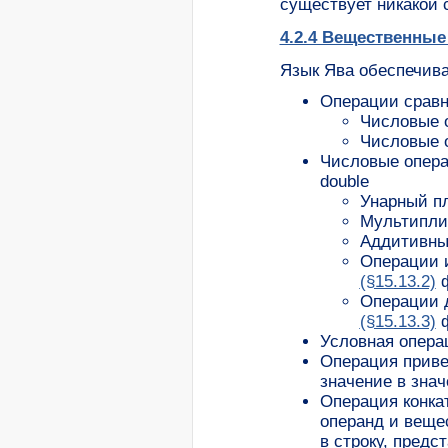
существует никакой 
4.2.4 Вещественные
Язык Ява обеспечив
Операции сравн
Числовые о
Числовые о
Числовые опера
double
Унарный п
Мультиплик
Аддитивны
Операции 
(§15.13.2)
ф
Операции д
(§15.13.3)
ф
Условная опера
Операция приве
значение в зна
Операция конка
операнд и веще
в строку, предс