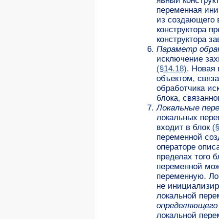
явный конструк
переменная ини
из создающего 
конструктора п
конструктора за
Параметр обра
исключение за
(§14.18)
. Новая
объектом, связ
обработчика ис
блока, связанн
Локальные пер
локальных пер
входит в блок
(
переменной соз
операторе опис
пределах того 
переменной мож
переменную. Л
не инициализиру
локальной перем
определяющего
локальной пере