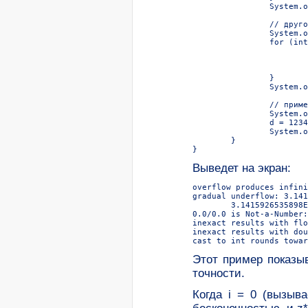
		System.out.println();

		// другой пример неточных результатов и округления:

		System.out.print("inexact results with double:");

		for (int i = 0; i < 100; i++) {

			double z = 1.0 / i;

			if (z * i != 1.0)

				System.out.print(" 
		}

		System.out.println();

		// пример целочисленного округления:

		System.out.print("cast to int rounds toward 0: ");

		d = 12345.6;

		System.out.println((int)d + " " + (int)(-d));

	}

Выведет на экран:
overflow produces infini
gradual underflow: 3.141
	3.1415926535898E-310 3.141592653E-315 3.142E-320 0.0

0.0/0.0 is Not-a-Number:
inexact results with flo
inexact results with dou
Этот пример показыв
точности.
Когда i = 0 (вызыв