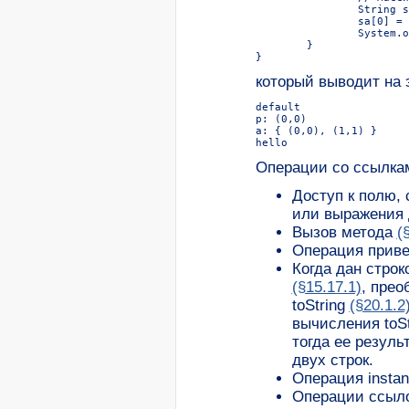
		String sa[] = new String[2];

		sa[0] = "he"; sa[1] = "llo";

		System.out.println(sa[0] + sa[1]);

	}

который выводит на 
default

p: (0,0)

a: { (0,0), (1,1) }

Операции со ссылкам
Доступ к полю,
или выражения 
Вызов метода
(
Операция прив
Когда дан строк
(§15.17.1)
, прео
toString
(§20.1.2
вычисления toStr
тогда ее резуль
двух строк.
Операция insta
Операции ссыло