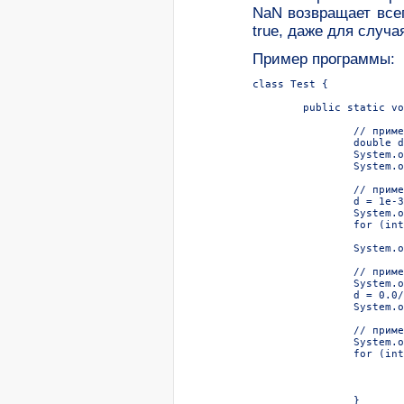
NaN возвращает всег
true, даже для случая
Пример программы:
class Test {

	public static void main(String[] args) {

		// пример переполнения:

		double d = 1e308;

		System.out.print("overflow produces infinity: ");

		System.out.println(d + "*10==" + d*10);

		// пример пополнения:

		d = 1e-305 * Math.PI;

		System.out.print("gradual underflow: " + d + "\n      ");

		for (int i = 0; i < 4; i++)

			System.out.print(" " + (d /= 100000));

		System.out.println();

		// пример NaN:

		System.out.print("0.0/0.0 is Not-a-Number: ");

		d = 0.0/0.0;

		System.out.println(d);

		// пример неточных результатов и округления:

		System.out.print("inexact results with float:");

		for (int i = 0; i < 100; i++) {

			float z = 1.0f / i;

			if (z * i != 1.0f)

				System.out.print(" 
		}
