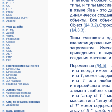
типы float и double
HTTP
типы, и типы массив
CGI
FTP
в языке Ява - это 
Proxy
динамически созданн
DNS
протоколы TCP/IP
объекты. Все объе
Apache
Object
(§4.3.2)
.Строк
Web-дизайн
(§4.3.3)
.
HTML
Дизайн
VRML
Типы считаются о
PhotoShop
Cookie
квалифицированные
CGI
загрузчиком. Име
SSI
CSS
приведениях, в выр
ASP
PHP
создания массива, и 
Perl
Переменная
(§4.5)
- 
Программирование игр
DirectDraw
типа всегда имеет 
DirectSound
Direct3D
типа
T
, может содер
OpenGL
типа
T
или любог
3D-графика
Графика под DOS
интерфейсного типа 
Алгоритмы
элемент любого кла
Численные методы
типа "array of
T
" мо
Обработка данных
массив типа "array o
Сис. программирование
Драйверы
of
T
" может содержат
array of
S
" такой, ч
Базы данных