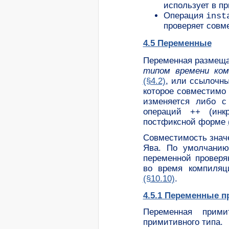
использует в п
Операция
inst
проверяет совм
4.5 Переменные
Переменная размещае
типом времени ком
(§4.2)
, или ссылочн
которое совместимо
изменяется либо 
операций ++ (инк
постфиксной форме
Совместимость значе
Ява. По умолчани
переменной провер
во время компиляц
(§10.10)
.
4.5.1 Переменные п
Переменная прими
примитивного типа.