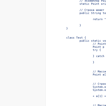
	// Экземпляр Point создан явно во время инициализаци класса:

	static Point origin = new Point(0,0);

	// Строка может быть создана неявно операцией +:

	public String toString() {

		return "(" + x + "," + y + ")";

	}

}

class Test {

	public static void main(String[] args) {

		// Point создан явно, используя newInstance:

		Point p = null;

		try {

			p = (Point)Class.forName("Point").newInstance();

		} catch (Exception e) {

			System.out.println(e);

		}

		// Массив создан неявно с помощью конструктора массива:

		Point a[] = { new Point(0,0), new Point(1,1) };

		// Строки созданы неявно операциями +:

		System.out.println("p: " + p);

		System.out.println("a: { " + a[0] + ", "

		+ a[1] + " }");

		// Массив создан явно выражением создания массива:
