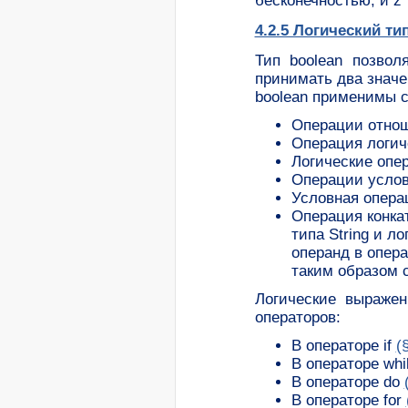
бесконечностью, и z*
4.2.5 Логический ти
Тип boolean позвол
принимать два значе
boolean применимы 
Операции отнош
Операция логич
Логические опер
Операции услов
Условная опера
Операция конка
типа String и л
операнд в операн
таким образом с
Логические выражен
операторов:
В операторе if
(
В операторе whi
В операторе do
В операторе for