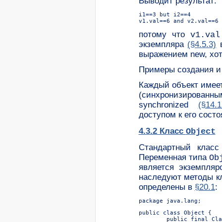
Выводит результат:
i1==3 but i2==4

потому что
v1.val
экземпляра
(§4.5.3)
в
выражением new, хо
Примеры создания и
Каждый объект имее
(синхронизированн
synchronized
(§14.1
доступом к его сос
4.3.2 Класс
Object
Стандартный клас
Переменная типа
Ob
является экземпля
наследуют методы к
определены в
§20.1
:
public class Object {

	public final Class getClass() { . . . }
