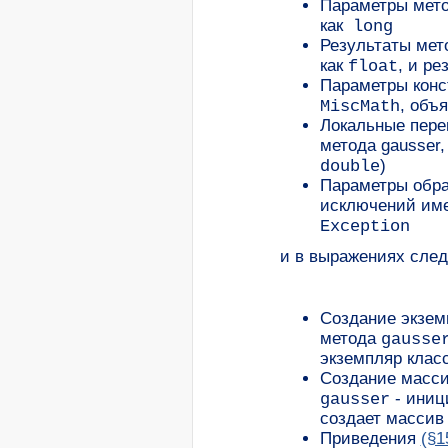
Параметры мет
как
long
Результаты ме
как
, и р
float
Параметры конс
, объ
MiscMath
Локальные пер
метода gausser
)
double
Параметры обр
исключений им
Exception
и в выражениях сле
Создание экзем
метода
gausse
экземпляр класс
Создание масс
- иниц
gausser
создает массив
Приведения
(§1