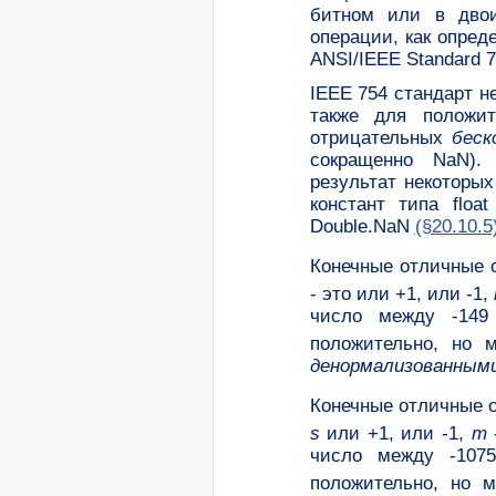
битном или в дво
операции, как опред
ANSI/IEEE Standard 7
IEEE 754 стандарт н
также для положит
отрицательных
беск
сокращенно NaN).
результат некоторых
констант типа floa
Double.NaN
(§20.10.5
Конечные отличные о
- это или +1, или -1,
число между -149
положительно, но 
денормализованным
Конечные отличные о
s
или +1, или -1,
m
число между -107
положительно, но