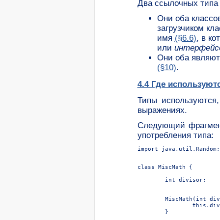
Два ссылочных типа
Они оба классо
загрузчиком кла
имя
(§6.6)
, в к
или
интерфейс
Они оба являют
(§10)
.
4.4 Где используют
Типы используются,
выражениях.
Следующий фрагмент
употребления типа:
import java.util.Random;

class MiscMath {

	int divisor;

	MiscMath(int divisor) {

		this.divisor = divisor;

	}
