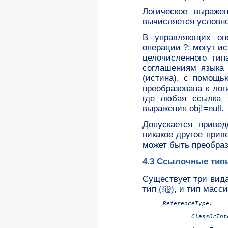
Логическое выраже
вычисляется условн
В управляющих опе
операции ?: могут и
целочисленного тип
соглашениям языка 
(истина), с помощь
преобразована к лог
где любая ссылка т
выражения obj!=null.
Допускается приве
никакое другое прив
может быть преобраз
4.3 Ссылочные тип
Существует три вид
тип
(§9)
, и тип масс
ReferenceType:

	ClassOrInterfaceType
