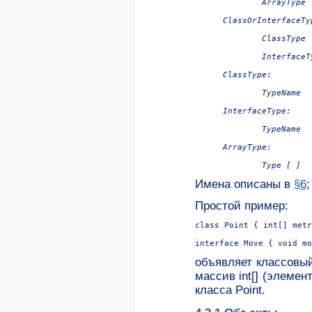
ClassOrInterfaceTyp
	ClassType

ClassType:

InterfaceType:

ArrayType:

Type
Имена описаны в
§6
Простой пример:
class Point { int[] metr
объявляет классовый
массив int[] (элемен
класса Point.