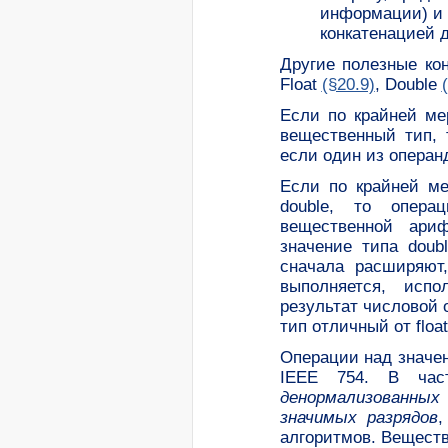
информации) и з
конкатенацией д
Другие полезные ко
Float
(§20.9)
, Double
Если по крайней ме
вещественный тип, 
если один из операн
Если по крайней ме
double, то опера
вещественной ариф
значение типа doub
сначала расширяют
выполняется, испо
результат числовой о
тип отличный от floa
Операции над значен
IEEE 754. В час
денормализованных
значимых разрядов
,
алгоритмов. Веществ