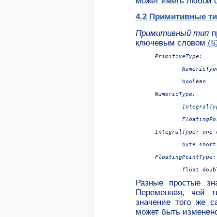
может иметь любой 
4.2 Примитивные ти
Примитивный тип
п
ключевым словом
(§
PrimitiveType:

	NumericType

NumericType:

	IntegralType

IntegralType:
one
FloatingPointType:
Разные простые зн
Переменная, чей т
значение того же с
может быть изменено