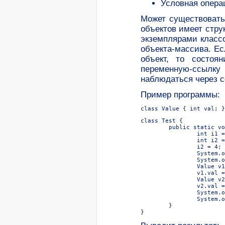
Условная опера
Может существовать
объектов имеет стру
экземплярами класс
объекта-массива. Е
объект, то состоя
переменную-ссылку
наблюдаться через с
Пример программы:
class Test {

	public static void main(String[] args) {

		int i1 = 3;

		int i2 = i1;

		i2 = 4;

		System.out.print("i1==" + i1);

		System.out.println(" but i2==" + i2);

		Value v1 = new Value();

		v1.val = 5;

		Value v2 = v1;

		v2.val = 6;

		System.out.print("v1.val==" + v1.val);

		System.out.println(" and v2.val==" + v2.val);

	}
