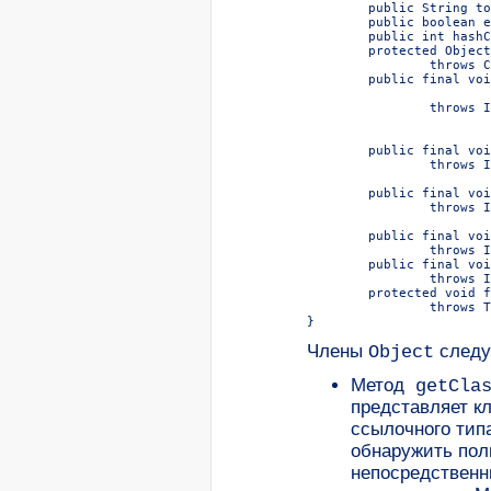
	public String toString() { . . . }

	public boolean equals(Object obj) { . . . }

	public int hashCode() { . . . }

	protected Object clone()

		throws CloneNotSupportedException { . . . }

	public final void wait()

		throws IllegalMonitorStateException,

			InterruptedException { . . . }

	public final void wait(long millis)

		throws IllegalMonitorStateException,

			InterruptedException { . . . }

	public final void wait(long millis, int nanos) { . . . }

		throws IllegalMonitorStateException,

			InterruptedException { . . . }

	public final void notify() { . . . }

		throws IllegalMonitorStateException

	public final void notifyAll() { . . . }

		throws IllegalMonitorStateException

	protected void finalize()

		throws Throwable { . . . }

Члены
след
Object
Метод
getClas
представляет к
ссылочного типа
обнаружить пол
непосредственн