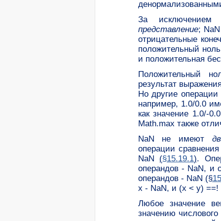
денормализованным
За исключением 
представление
; NaN
отрицательные коне
положительный ноль
и положительная бес
Положительный но
результат выражения 0
Но другие операции
например, 1.0/0.0 и
как значение 1.0/-0
Math.max также отли
NaN не имеют
дво
операции сравнения 
NaN
(
§15.19.1
)
. Опе
операндов - NaN, и 
операндов - NaN
(§
15
x - NaN, и (x < y) ==!
Любое значение ве
значению числового 