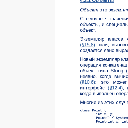
4.3.1 Объекты
Объект
это
экземпл
Ссылочные значени
объекты, и специальн
объект.
Экземпляр класса 
(§15.8)
, или, вызов
создается явно выр
Новый экземпляр кла
операция конкатенац
объект типа String
(
неявно, когда выч
(§10.6)
; это может
интерфейс
(§12.4)
,
когда выполнен опер
Многие из этих слу
class Point {

	int x, y;

	Point() { System.out.println("default"); }

	Point(int x, int y) { this.x = x; this.y = y; }
