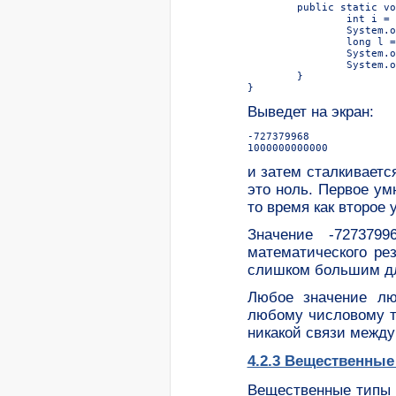
	public static void main(String[] args) {

		int i = 1000000;

		System.out.println(i * i);

		long l = i;

		System.out.println(l * l);

		System.out.println(20296 / (l - i));

	}

Выведет на экран:
-727379968

и затем сталкивается 
это ноль. Первое ум
то время как второе 
Значение -727379
математического рез
слишком большим для
Любое значение лю
любому числовому т
никакой связи между
4.2.3 Вещественные
Вещественные типы -