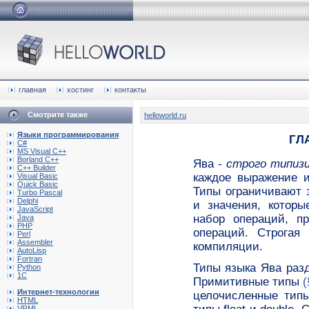
главная
хостинг
контакты
Смотрите также
helloworld.ru
Языки программирования
ГЛА
C#
MS Visual C++
Borland C++
Ява -
строго типиз
C++ Builder
каждое выражение и
Visual Basic
Quick Basic
Типы ограничивают 
Turbo Pascal
Delphi
и значения, которы
JavaScript
набор операций, п
Java
PHP
операций. Строгая
Perl
Assembler
компиляции.
AutoLisp
Fortran
Типы языка Ява раз
Python
1C
Примитивные типы
(
Интернет-технологии
целочисленные типы:
HTML
VRML