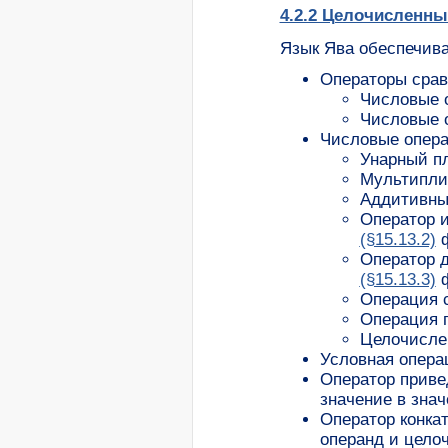
4.2.2 Целочисленны
Язык Ява обеспечива
Операторы срав
Числовые о
Числовые о
Числовые операц
Унарный п
Мультиплик
Аддитивны
Оператор 
(§15.13.2)
ф
Оператор д
(§15.13.3)
ф
Операция с
Операция 
Целочислен
Условная опера
Оператор приве
значение в зна
Оператор конка
операнд и цело