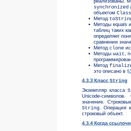
реализованы. М
synchronized
объектом
Clas
Метод
toStrin
Методы equals 
таблиц таких ка
определяет поня
сравнении значе
Метод
ис
clone
Методы
,
wait
n
программировани
Метод
finaliz
это описано в
§
4.3.3 Класс
String
Экземпляр класса
S
Unicode-символов.
значение. Строков
. Операция 
String
строковый объект.
4.3.4 Когда ссыло