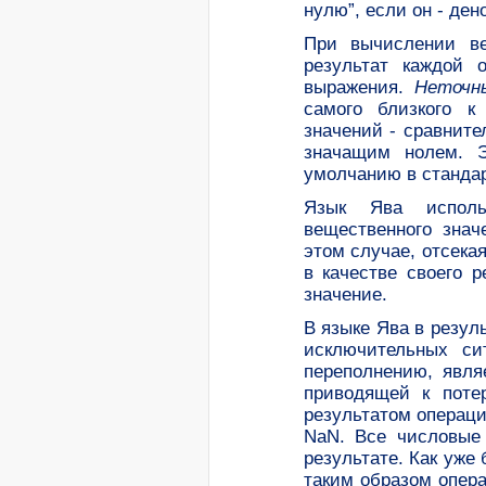
нулю”, если он - де
При вычислении ве
результат каждой о
выражения.
Неточн
самого близкого к
значений - сравнит
значащим нолем. Э
умолчанию в стандар
Язык Ява испол
вещественного зна
этом случае, отсека
в качестве своего 
значение.
В языке Ява в резул
исключительных с
переполнению, явля
приводящей к поте
результатом операци
NaN. Все числовые
результате. Как уже
таким образом опер