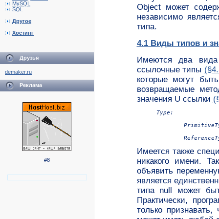
MySQL
Object может содер
SQL
независимо являетс
Другое
типа.
Хостинг
4.1 Виды типов и з
Друзья
Имеются два вид
ссылочные типы
(§4.
demaker.ru
которые могут быть
Реклама
возвращаемые мето
значения U ссылки
(
Type:

	PrimitiveType

Имеется также спе
никакого имени. Та
#8
объявить переменную
является единствен
типа null может бы
Практически, прогр
только признавать, 