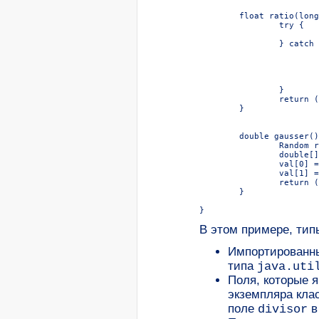
	float ratio(long l) {

		try {

			l /= divisor;

		} catch (Exception e) {

			if (e instanceof ArithmeticException)

				l = Long.MAX_V
			else

				l = 
		}

		return (float)l;

	}

	double gausser() {

		Random r = new Random();

		double[] val = new double[2];

		val[0] = r.nextGaussian();

		val[1] = r.nextGaussian();

		return (val[0] + val[1]) / 2;

	}

В этом примере, ти
Импортированн
типа
java.uti
Поля, которые 
экземпляра кла
поле
в
divisor