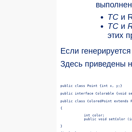
выполнен
TC
и R
TC
и
этих п
Если генерируется
Здесь приведены 
public class Point {int x, y;}

public interface Colorable {void se
public class ColoredPoint extends 
{
int color;

public void setColor (i
}