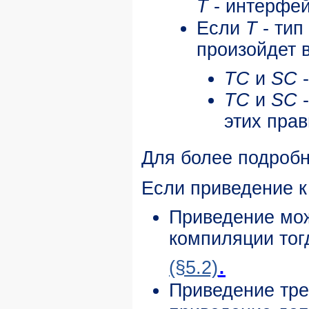
T
- интерфей
Если
T
- тип
произойдет 
TC
и
SC
-
TC
и
SC
-
этих пра
Для более подробн
Если приведение к
Приведение мож
компиляции тогд
.
(§5.2)
Приведение тре