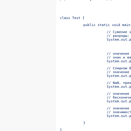
class Test {
public static void main
// Сужение i
// разряды:

System.out.
// значение 
// знак и ве
System.out.
// Слишком б
// значение 
System.out.
// NaN, прео
System.out.
// значение 
// бесконечн
System.out.
// значение 
// значимост
System.out.
}
}