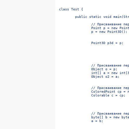
		Point3D p3d = p;							// ошибка: требуется присваивание потому что

		Object o2 = a;							// ok: массив в Object

									/