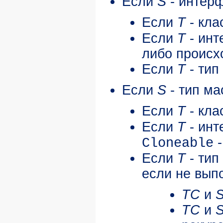
Если
S
- интерф
Если
T
- кла
Если
T
- инт
либо происх
Если
T
- тип
Если
S
- тип м
Если
T
- кла
Если
T
- инт
-
Cloneable
Если
T
- тип
если не вып
TC
и
TC
и