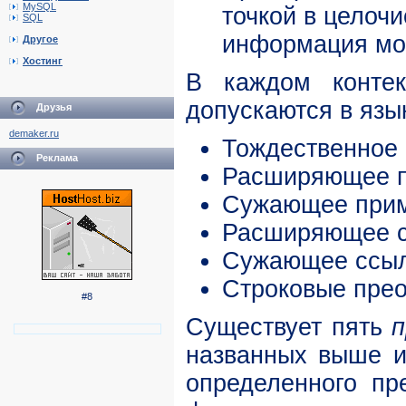
MySQL
точкой в целоч
SQL
информация мож
Другое
Хостинг
В каждом контек
допускаются в язы
Друзья
demaker.ru
Тождественное
Реклама
Расширяющее п
Сужающее прим
Расширяющее с
Сужающее ссыл
Строковые пре
#8
Существует пять
п
названных выше и
определенного пр