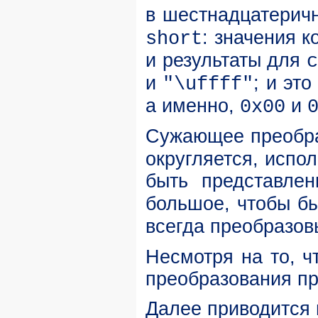
в шестнадцатерич
: значения 
short
и результаты для
c
и
; и эт
"\uffff"
а именно,
и
0x00
Сужающее преобр
округляется, испо
быть представле
большое, чтобы б
всегда преобразов
Несмотря на то, ч
преобразования пр
Далее приводится