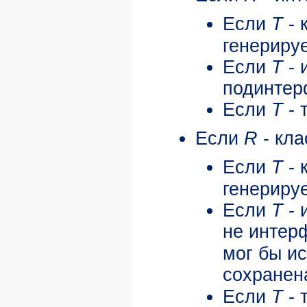
Если
T
- 
генериру
Если
T
- 
подинте
Если
T
- 
Если
R
- кл
Если
T
- 
генериру
Если
T
- 
не интер
мог бы и
сохранен
Если
T
- 