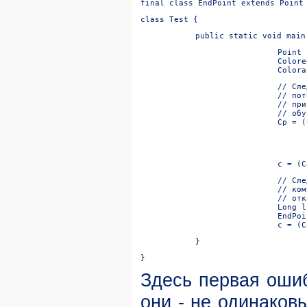
final class EndPoint extends Point
class Test {
public static void main
Point 
Colore
Colora
// Сле
// пот
// при
// обу
// Сле
// ком
// отк
Long l
EndPoi
c = (C
}
}
Здесь первая оши
они - не одинаков