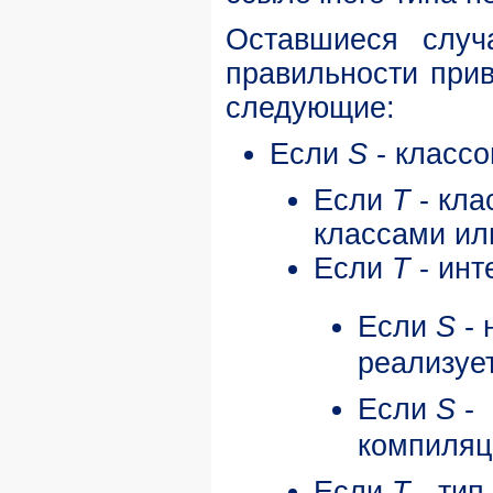
Оставшиеся случ
правильности при
следующие:
Если
S
- классо
Если
T
- кла
классами и
Если
T
- инт
Если
S
- 
реализуе
Если
S
-
компиляц
Если
T
- тип