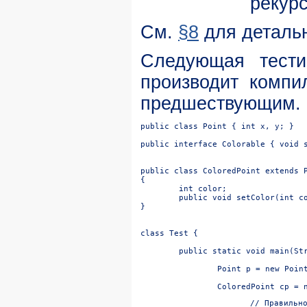
рекур
См.
§8
для деталь
Следующая тести
производит компи
предшествующим.
public class Point { int x, y; }

public interface Colorable { void s
public class ColoredPoint extends P
}

	public static void main(String[] args) {

		Point p = new Point();

// Правильно