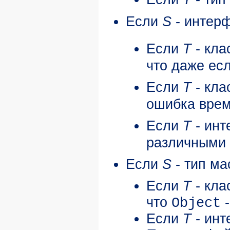
Если
S
- интерф
Если
T
- кла
что даже ес
Если
T
- кла
ошибка врем
Если
T
- инт
различными 
Если
S
- тип м
Если
T
- кла
что
-
Object
Если
T
- инт