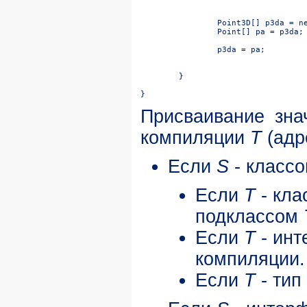
									//  не может
	}

Присваивание зна
компиляции
T
(адр
Если
S
- классо
Если
T
- кла
подклассом
Если
T
- инт
компиляции.
Если
T
- тип