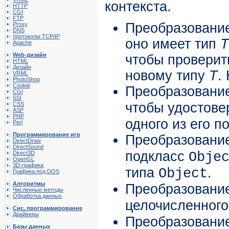
контекста.
HTTP
CGI
FTP
Преобразование
Proxy
DNS
протоколы TCP/IP
оно имеет тип
T
Apache
Web-дизайн
чтобы проверит
HTML
Дизайн
новому типу
T
.
VRML
PhotoShop
Cookie
Преобразование
CGI
SSI
чтобы удостове
CSS
ASP
PHP
одного из его п
Perl
Программирование игр
Преобразование
DirectDraw
DirectSound
подкласс
Direct3D
Obje
OpenGL
3D-графика
типа
.
Object
Графика под DOS
Алгоритмы
Преобразовани
Численные методы
Обработка данных
целочисленного
Сис. программирование
Драйверы
Преобразовани
Базы данных