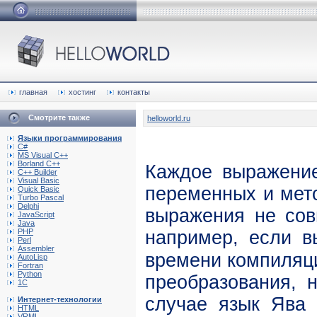
главная
хостинг
контакты
Смотрите также
helloworld.ru
Языки программирования
C#
MS Visual C++
Borland C++
Каждое выражение
C++ Builder
Visual Basic
переменных и мето
Quick Basic
Turbo Pascal
Delphi
выражения не сов
JavaScript
Java
PHP
например, если 
Perl
Assembler
времени компиляци
AutoLisp
Fortran
Python
преобразования, 
1C
случае язык Ява 
Интернет-технологии
HTML
VRML