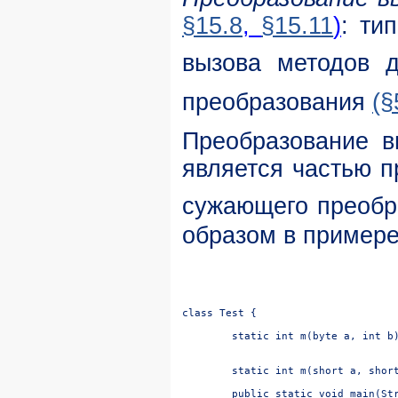
§15.8
,
§15.11
)
: ти
вызова методов д
преобразования
(§
Преобразование в
является частью 
сужающего преобр
образом в примере
class Test {

	static int m(byte a, int b) { return a+b; }

	static int m(short a, short b) { return a-b; }
