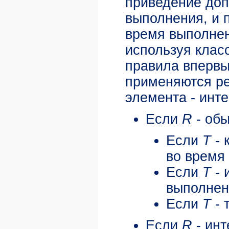
приведение доп
выполнения, и 
время выполнен
используя клас
правила впервы
применяются ре
элемента - инт
Если
R
- обы
Если
T
- 
во время
Если
T
- 
выполнен
Если
T
- 
Если
R
- инт