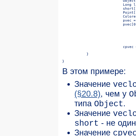
Object
Long l
short[
Point[
Colore
pvec =
pvec[0
cpvec 
}
}
В этом примере:
Значение
vecl
(§20.8)
, чем у
O
типа
.
Object
Значение
vecl
- не один
short
Значение
cpve