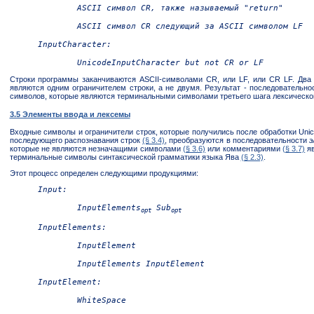
	ASCII символ CR, также называемый "return"

ASCII символ CR следующий за ASCII символом LF

InputCharacter:

UnicodeInputCharacter
Строки программы заканчиваются ASCII-символами CR, или LF, или CR LF. Дв
являются одним ограничителем строки, а не двумя. Результат - последовательно
символов, которые являются терминальными символами третьего шага лексическог
3.5 Элементы ввода и лексемы
Входные символы и ограничители строк, которые получились после обработки Un
последующего распознавания строк
(§ 3.4)
, преобразуются в последовательности
э
которые не являются незначащими символами
(§ 3.6)
или комментариями
(§ 3.7)
я
терминальные символы синтаксической грамматики языка Ява
(§ 2.3)
.
Этот процесс определен следующими продукциями:
Input:

InputElements
Sub
opt
InputElements:

InputElement

InputElements
InputElement:

WhiteSpace
