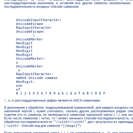
шестнадцатиричным значением, и оставляя все другие символы неизменными. 
последовательность входных Unicode-символов:
UnicodeInputCharacter:
UnicodeEscape
RawInputCharacter
UnicodeEscape:
	\ 
UnicodeMarker
HexDigit
HexDigit
HexDigit
HexDigit
UnicodeMarker:
u
UnicodeMarker
 u 
RawInputCharacter:
HexDigit:
one
of
,
, и шестнадцатиричные цифры являются ASCII-символами.
\
u
В дополнение к обработке, подразумеваемой грамматикой, для каждого входного с
наклонной чертой \, нужно учитывать, сколько других расположенных рядом сим
отделяя его от символа, не являющегося символом наклонной черты ( \ ), или на
Если число символов \ четно, то \ может начинать Unicode-последовательность; 
обработка последовательности
даст результаты из одиннадц
"\\u2297=\u2297"
(
- Unicode-код для символа
).
\u2297
“[Image]”
Если допустимая наклонная черта ( \ ) не сопровождается
, то она рассмат
u