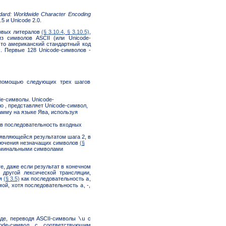
dard: Worldwide Character Encoding
 и Unicode 2.0.
ковых литералов
(§ 3.10.4
,
§ 3.10.5)
,
з символов ASCII (или Unicode-
 это американский стандартный код
e). Первые 128 Unicode-символов -
 помощью следующих трех шагов
e-символы. Unicode-
о , представляет Unicode-символ,
амму на языке Ява, используя
 в последовательность входных
являющейся результатом шага 2, в
ключения незначащих символов
(§
ерминальными символами
, даже если результат в конечном
 другой лексической трансляции,
ся
(§ 3.5)
как последовательность
,
а
мой, хотя последовательность
, -,
а
де, переводя ASCII-символы
с
\u
de-символ с соответствующим