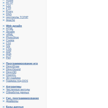
HTTP
CGI
FTP
Proxy
DNS
протоколы TCP/IP
Apache
Web-дизайн
HTML
Дизайн
VRML
PhotoShop
Cookie
CGI
SSI
CSS
ASP
PHP
Perl
Программирование игр
DirectDraw
DirectSound
Direct3D
OpenGL
3D-графика
Графика под DOS
Алгоритмы
Численные методы
Обработка данных
Сис. программирование
Драйверы
Базы данных