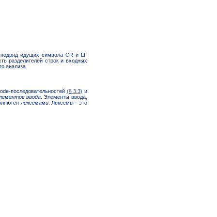
а подряд идущих символа CR и LF
сть разделителей строк и входных
о анализа.
icode-последовательностей
(§ 3.3)
и
лементов ввода
. Элементы ввода,
вляются
лексемами
. Лексемы - это