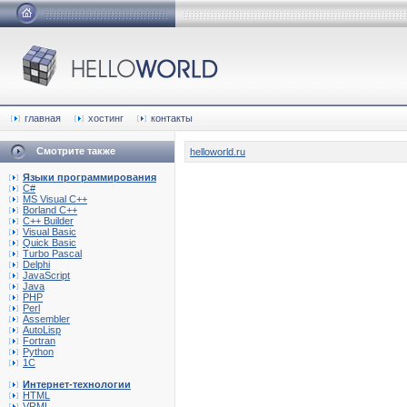
главная
хостинг
контакты
Смотрите также
helloworld.ru
Языки программирования
C#
MS Visual C++
Borland C++
C++ Builder
Visual Basic
Quick Basic
Turbo Pascal
Delphi
JavaScript
Java
PHP
Perl
Assembler
AutoLisp
Fortran
Python
1C
Интернет-технологии
HTML
VRML