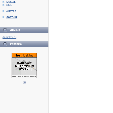
MySQL
SQL
Другое
Хостинг
Друзья
demaker.ru
Реклама
#8