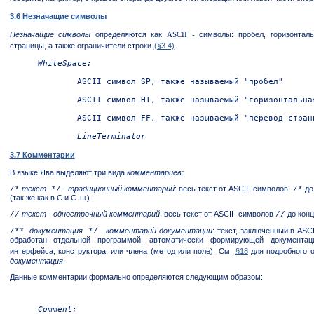
3.6 Незначащие символы
Незначащие символы
определяются как
ASCII -
символы: пробел, горизонтал
страницы, а также ограничители строки
(§3.4)
.
WhiteSpace:

	ASCII символ SP, также называемый "пробел"

ASCII символ HT, также называемый "горизонтальная
ASCII символ FF, также называемый "перевод страни
3.7 Комментарии
В языке Ява выделяют три вида
комментариев:
текст
-
традиционный комментарий
: весь текст от ASCII -символов
до
/*
*/
/*
(так же как в C и C ++).
текст
-
однострочный комментарий
: весь текст от ASCII -символов
до конц
//
//
документация
-
комментарий документации
: текст, заключенный в AS
/**
*/
обработан отдельной программой, автоматически формирующей документац
интерфейса, конструктора, или члена (метод или поле). См.
§18
для подробного о
документация
.
Данные комментарии формально определяются следующим образом:
Comment:
