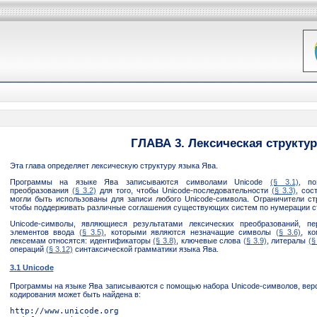
ГЛАВА 3. Лексическая структур
Эта глава определяет лексическую структуру языка Ява.
Программы на языке Ява записываются символами Unicode
(§ 3.1)
, по
преобразования
(§ 3.2)
для того, чтобы Unicode-последовательности
(§ 3.3)
, сос
могли быть использованы для записи любого Unicodе-символа. Ограничители с
чтобы поддерживать различные соглашения существующих систем по нумерации с
Unicode-cимволы, являющиеся результатами лексических преобразований, пе
элементов ввода
(§ 3.5)
, которыми являются незначащие символы
(§ 3.6)
, к
лексемам относятся: идентификаторы
(§ 3.8)
, ключевые слова
(§ 3.9)
, литералы
(§
операций
(§ 3.12)
синтаксической грамматики языка Ява.
3.1 Unicode
Программы на языке Ява записываются с помощью набора Unicode-символов, верс
кодирования может быть найдена в:
http://www.unicode.org