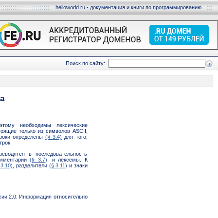
helloworld.ru - документация и книги по программированию
Поиск по сайту:
а
этому необходимы лексические
тоящие
только из символов ASCII,
троки определены
(§ 3.4)
для того,
трок.
реводятся в последовательность
омментарии
(§ 3.7)
, и лексемы. К
 3.10)
, разделители
(§ 3.11)
и знаки
ии 2.0. Информация относительно