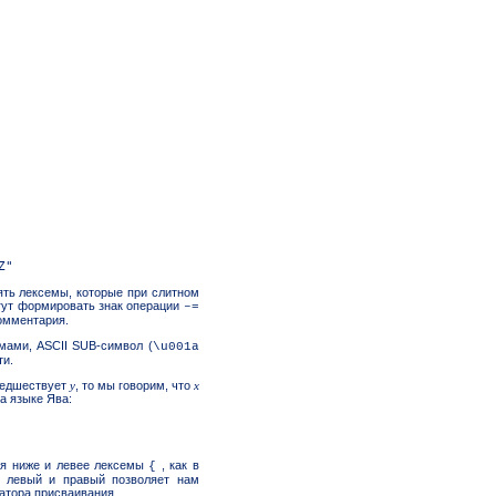
ять лексемы, которые при слитном
огут формировать знак операции
–=
комментария.
мами, ASCII SUB-символ (
\u001а
ти.
едшествует
y
, то мы говорим, что
x
а языке Ява:
тся ниже и левее лексемы
, как в
{
в левый и правый позволяет нам
атора присваивания.