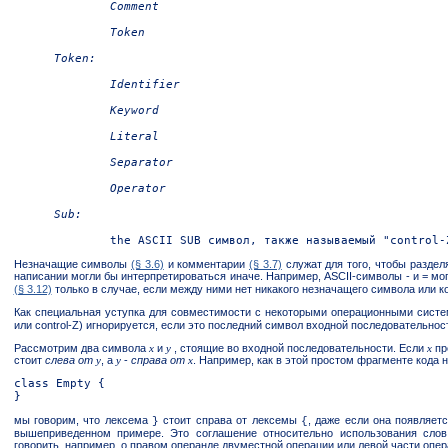
Comment

Token:

Identifier

Keyword

Literal

Separator

Sub:

Незначащие символы
(§ 3.6)
и комментарии
(§ 3.7)
служат для того, чтобы раздел
написании могли бы интерпретироваться иначе. Например, ASCII-символы - и = м
(§ 3.12)
только в случае, если между ними нет никакого незначащего символа или 
Как специальная уступка для совместимости с некоторыми операционными систе
или control-Z) игнорируется, если это последний символ входной последовательнос
Рассмотрим два символа
x
и
y
, стоящие во входной последовательности. Если
x
пр
стоит
слева
от
y
, а
y
-
справа от
x
. Например, как в этой простом фрагменте кода н
class Empty {

мы говорим, что лексема
стоит справа от лексемы
, даже если она появляе
}
{
вышеприведенном примере. Это соглашение относительно использования сло
говорить, например, о правом операнде двуместной операции или левой части опер