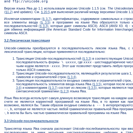
and
Версии языка Ява до 1.1 использовали версию Unicode 1.1.5 (см.
The Unicodestan
(§1.2)
and updates). См.
§ 20.5
для выяснения различий между версиями Unicode 1.1.5
Исключая комментарии
(§ 3.7)
, идентификаторы, содержимое символьных и стро
все элементы ввода
(§ 3.5)
в программе на языке Ява образуются только и
последовательностей
(§ 3.3)
, которые дают символы ASCII). ASCII (ANSI X3. 4) -
для обмена информацией (the American Standard Code for Information Interchang
символы ASCII.
3.2 Лексическая трансляция
Unicode-символы преобразуются в последовательность лексем языка Ява, с
лексической трансляции, которые применяются последовательно:
Трансляция Unicode-последовательностей
(§ 3.3)
в соответствующие Unicod
последовательность формы
, где
- шестнадцатиричное числ
\ u
xxxx
xxxx
чьим кодом является -
. Этот шаг позволяет представить любую прогр
xxxx
только ASCII-символы.
Трансляция Unicode-последовательности, являющейся результатом шага 1,
символов и ограничителей строк
(§ 3.4)
.
Трансляция последовательности входных символов и ограничителей строк, 
последовательность элементов ввода языка Ява
(§ 3.5)
, которая после ис
3.6)
и комментариев
(§ 3.7)
состоит из лексем
(§ 3.5)
, которые являются т
синтаксической грамматики
(§ 2.3)
языка Ява.
Язык Ява всегда использует самую длинную возможную трансляцию на каждом шаге
счете не является корректной программой на языке Ява, в то время как при
возможно, являлся бы. Таким образом входные символы
интерпретируют
а -- b
,
, которая не является частью любой грамматически правильной Ява-програм
--
b
-,
могла бы быть частью грамматически правильной программы на языке Ява.
b
3.3 Unicode-последовательности
Транслятор языка Ява сначала распознает
Unicode-последовательности
при вво
последующими за ними четырьмя шестнадцатиричными цифрами в Unico