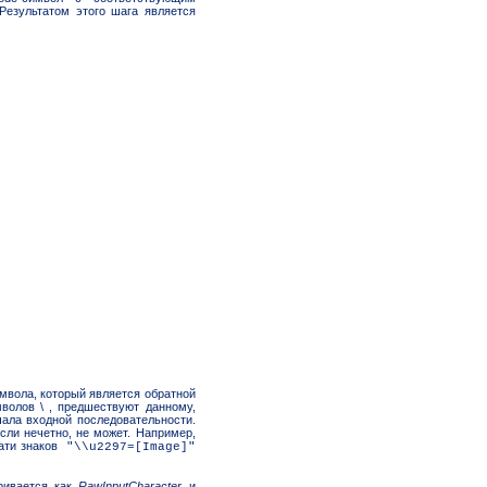
Результатом этого шага является
имвола, который является обратной
волов \ , предшествуют данному,
чала входной последовательности.
если нечетно, не может. Например,
ати знаков
"\\u2297=[Image]"
ривается как
RawInputCharacter
и