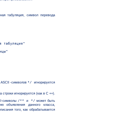
ьная табуляция, символ перевода
 табуляция"

цы"

 ASCII -символов
игнорируется
*/
а строки игнорируется (как в C ++).
CII-символы
может быть
/** и */
ию объявления данного класса,
писания того, как обрабатывается