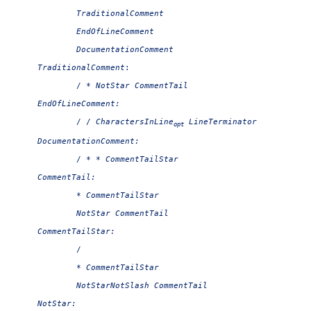
TraditionalComment

EndOfLineComment

TraditionalComment
:

/ * 
NotStar
EndOfLineComment:

/ / 
CharactersInLine
opt
DocumentationComment:

/ * * 
CommentTail:

* 
CommentTailStar

NotStar
CommentTailStar:

/

	* 
CommentTailStar

NotStarNotSlash
NotStar:
