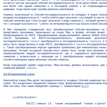
остается частью выходной Unicode-последовательности. Если допустимая наклон
или более чем одним символом
, и последний символ
не сопровождаетс
u
u
цифрами, тогда происходит ошибка времени компиляции.
Символ, полученный из Unicode-последовательности не попадает в новую Unicod
входная последовательность
дает результат, состоящий из шести 
\u005cu005a
Unicode-значение для \.Она не дает результат в виде символа
который являетс
Z,
что \, который получился из
не интерпретируется как начало новой Unicod
\u005c
В Яве определен стандартный путь преобразования Unicode-программы на Я
представить программу, написанную на языке Ява, в форме, которая может 
базирующимися на ASCII. Преобразование предусматривает замену любой Unico
текста программы на ASCII-последовательность, приписывая дополн
последовательность
преобразуется в последовательность
, в 
\u
xxxx
\uu
xxxx
могут быть представлены в коде ASCII, преобразуются к
-
последовательн
\u
xxxx
. Такая преобразованная версия одинаково приемлема для компилятора языка
u
программу. Точный исходный Unicode-текст может быть позже восстановлен 
конвертирования каждой последовательности, где
содержится многократно,
u
символов с количеством
, меньшим на 1, преобразовании каждой последо
u
соответствующему единственному Unicode-символу.
Когда подходящий шрифт недоступен, Ява-системы должны использовать для о
символов формат
.
\u
xxxx
3.4 Ограничители строк
Компилятор языка Ява делит последовательность входных Unicode-символов на 
строк
. Это разделение определяет номера строк, формируемые компилятором яз
Ява-системы. Оно также определяет границы
комментария
(§ 3.7)
.
//
LineTerminator:

ASCII символ LF, также называемый "новая строка"
