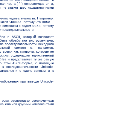
ная черта ( \ ) сопровождается
,
u
я четырьмя шестнадцатиричными
e-последовательность. Например,
знаков
, потому что
-
\u005a
005c
я символом с кодом
, потому
005a
e-последовательности.
ве в ASCII, который позволяет
быть обработана инструментами,
de-последовательности исходного
ительный символ
, например,
u
то время как символы, которые не
остям, содержащим единственный
 Ява и представляет ту же самую
по этой ASCII-форме, с помощью
 к последовательности Unicode-
вательности с единственным
к
u
тображения при выводе Unicode-
строки, распознавая
ограничители
ыка Ява или другими компонентами