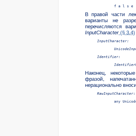
В правой части лек
варианты не разр
перечисляются вари
InputCharacter
(§ 3.4)
InputCharacter:

UnicodeInp
Identifier:

Identifier
Наконец, некоторы
фразой, напечат
нерационально вноси
RawInputCharacter
:
