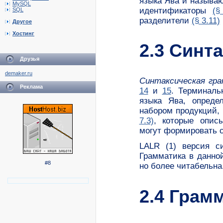
языка Ява и называ
MySQL
идентификаторы
(§
SQL
разделители
(§ 3.11)
Другое
Хостинг
2.3 Синт
Друзья
demaker.ru
Синтаксическая гр
Реклама
14
и
15
. Терминаль
языка Ява, опреде
набором продукций,
7.3)
, которые опис
могут формировать с
LALR (1) версия с
Грамматика в данно
#8
но более читабельна
2.4 Грам