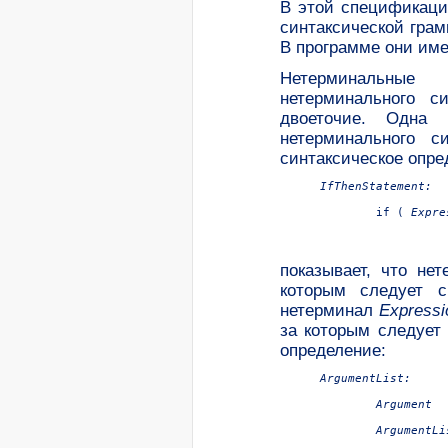
В этой спецификаци
синтаксической гра
В программе они име
Нетерминальны
нетерминального с
двоеточие. Одна
нетерминального с
синтаксическое опре
IfThenStatement:

if ( 
Expre
показывает, что не
которым следует с
нетерминал
Expressi
за которым следует
определение:
ArgumentList:

Argument

ArgumentLi