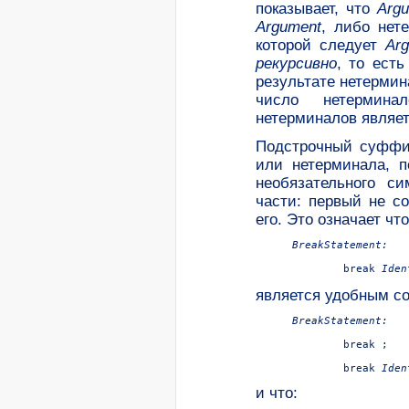
показывает, что
Argu
Argument
, либо нет
которой следует
Ar
рекурсивно
, то ест
результате нетерми
число нетермин
нетерминалов являе
Подстрочный cуфф
или нетерминала, п
необязательного с
части: первый не с
его. Это означает что
BreakStatement:

break 
Iden
является удобным с
BreakStatement:

break ;

break 
Iden
и что: