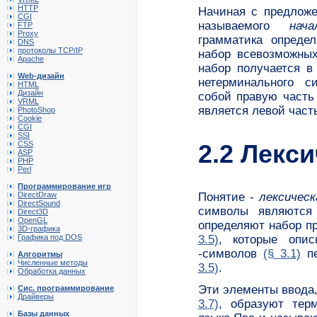
HTTP
Начиная с предложе
CGI
называемого
нач
FTP
Proxy
грамматика опреде
DNS
протоколы TCP/IP
набор всевозможных
Apache
набор получается в
Web-дизайн
нетерминального с
HTML
Дизайн
собой правую часть
VRML
является левой част
PhotoShop
Cookie
CGI
SSI
2.2 Лекс
CSS
ASP
PHP
Perl
Программирование игр
Понятие -
лексичес
DirectDraw
DirectSound
символы являются
Direct3D
OpenGL
определяют набор п
3D-графика
3.5)
, которые опис
Графика под DOS
-символов
(§ 3.1)
пе
Алгоритмы
Численные методы
3.5)
.
Обработка данных
Эти элементы ввода
Сис. программирование
Драйверы
3.7)
, образуют тер
Базы данных