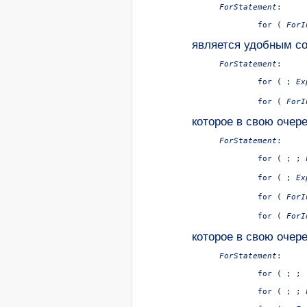
ForStatement
:

for ( 
ForI
является удобным с
ForStatement
:

	for ( ; 
Ex
	for ( 
ForI
которое в свою очер
ForStatement
:

	for ( ; ; 
	for ( ; 
Ex
	for ( 
ForI
	for ( 
ForI
которое в свою очер
ForStatement
:

	for ( ; ; 
	for ( ; ; 