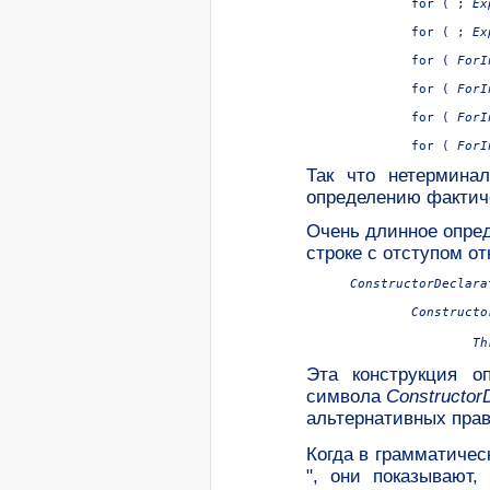
	for ( ; 
Ex
	for ( ; 
Ex
for ( 
ForI
	for ( 
ForI
	for ( 
ForI
	for ( 
ForI
Так что нетермин
определению фактич
Очень длинное опре
строке с отступом от
ConstructorDeclara
	Construct
Th
Эта конструкция о
символа
ConstructorD
альтернативных прав
Когда в грамматичес
", они показывают