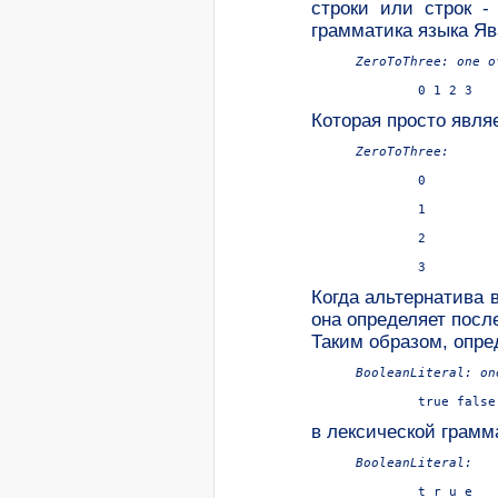
строки или строк
-
грамматика языка Яв
ZeroToThree: one of
Которая просто явля
ZeroToThree:

0

1

2

Когда альтернатива 
она определяет после
Таким образом, опре
BooleanLiteral: one
в лексической грамма
BooleanLiteral:

	t r u e
