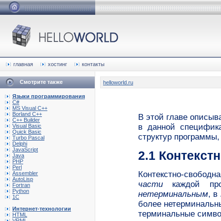
главная
хостинг
контакты
Смотрите также
helloworld.ru
Языки программирования
C#
MS Visual C++
Borland C++
В этой главе описыв
C++ Builder
в данной специфика
Visual Basic
Quick Basic
структур программы,
Turbo Pascal
Delphi
JavaScript
2.1 Контекст
Java
PHP
Perl
Контекстно-свободна
Assembler
AutoLisp
части
каждой прод
Fortran
Python
нетерминальным
, в
1C
более нетерминальн
Интернет-технологии
терминальные симво
HTML
VRML